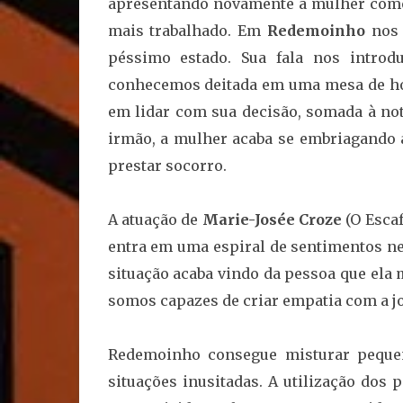
apresentando novamente a mulher como
mais trabalhado. Em
Redemoinho
nos
péssimo estado. Sua fala nos introdu
conhecemos deitada em uma mesa de hosp
em lidar com sua decisão, somada à not
irmão, a mulher acaba se embriagando 
prestar socorro.
A atuação de
Marie-Josée Croze
(O Escaf
entra em uma espiral de sentimentos neg
situação acaba vindo da pessoa que ela 
somos capazes de criar empatia com a j
Redemoinho consegue misturar peque
situações inusitadas. A utilização dos p