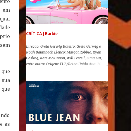
ento
e em
qual
dade
CRÍTICA | Barbie
prio
 sem
Direção: Greta Gerwig Roteiro: Greta Gerwig e
Noah Baumbach Elenco: Margot Robbie, Ryan
Gosling, Kate McKinnon, Will Ferrell, Simu Liu,
entre outros Origem: EUA/Reino Unido Ano: 2023
"Oi, Barbies!" Após se transformar num fenômeno
, que
cinematográfico antes mesmo de sua estreia,
r sua
Barbie , o aguardado live-action da boneca mais
famosa do mundo, enfim, chegou aos cinemas. Em
e que
meio a toda divulgação e o hype em torno de seu
lançamento, posso afirmar que o longa, dirigido
por Greta Gerwig ( Adoráveis Mulheres ) prometeu
tudo e entregou mais ainda, se provando o filme
ando
do ano até aqui. Repleto de criatividade, humor e
sem medo de não se levar a sério, a produção
re as
aborda temas complexos com críticas potentes. Já