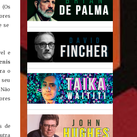
(Os
ores
e se
el e
enis
ra o
 seu
. Não
ores
s de
utra