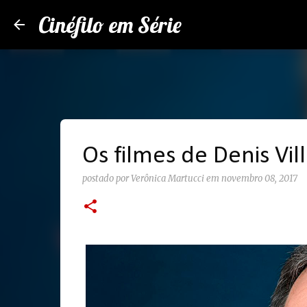
Cinéfilo em Série
Os filmes de Denis Vi
postado por
Verônica Martucci
em
novembro 08, 2017