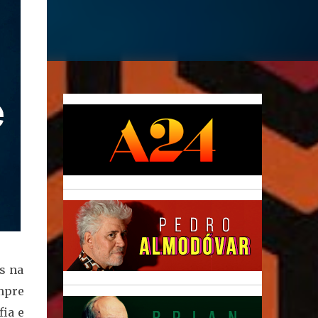
s na
empre
fia e