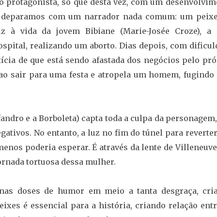
 protagonista, só que desta vez, com um desenvolvim
 deparamos com um narrador nada comum: um peix
z à vida da jovem Bibiane (Marie-Josée Croze), a 
ital, realizando um aborto. Dias depois, com dificul
ícia de que está sendo afastada dos negócios pelo pró
ao sair para uma festa e atropela um homem, fugindo
andro e a Borboleta) capta toda a culpa da personagem
ativos. No entanto, a luz no fim do túnel para reverte
menos poderia esperar. É através da lente de Villeneuv
ornada tortuosa dessa mulher.
nas doses de humor em meio a tanta desgraça, cri
eixes é essencial para a história, criando relação ent