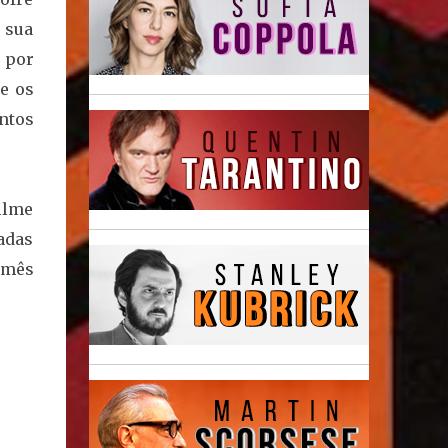
 sua
 por
 e os
ntos
ilme
adas
 mês