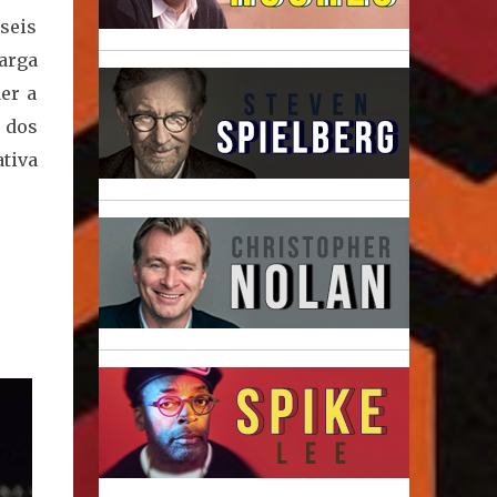
 seis
arga
er a
 dos
tiva