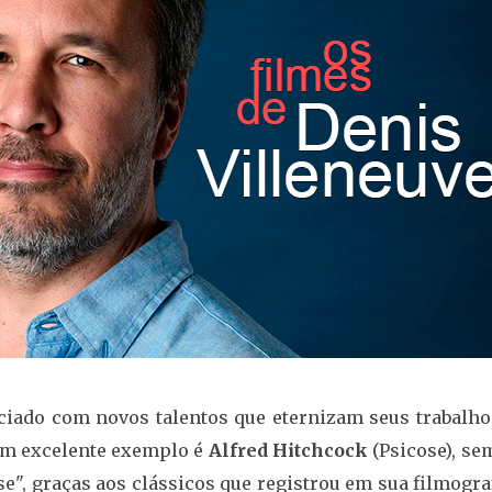
iado com novos talentos que eternizam seus trabalho
, um excelente exemplo é
Alfred Hitchcock
(Psicose), s
", graças aos clássicos que registrou em sua filmogra