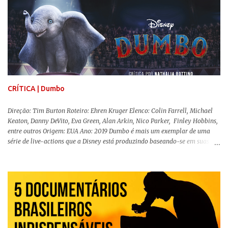
menos de vilão. O longa de Todd Phillips (Se Beber, Não Case!) segue uma
trajetória profunda do reflexo da corrupção da sociedade na vida de um ser
humano, capaz de causar perturbação e desconforto do inicio ao fim da
projeção, e por mais um bom tempo após deixar o cinema. Trata-se de
uma obra difícil de ser "digerida", pois lida com temas sensíveis, como
abuso, doença mental, bullying e violência física. Todo esse turbilhão de
informações molda a mente d...
CRÍTICA | Dumbo
Direção: Tim Burton Roteiro: Ehren Kruger Elenco: Colin Farrell, Michael
Keaton, Danny DeVito, Eva Green, Alan Arkin, Nico Parker, Finley Hobbins,
entre outros Origem: EUA Ano: 2019 Dumbo é mais um exemplar de uma
série de live-actions que a Disney está produzindo baseando-se em suas
animações clássicas. O filme de Tim Burton ( Os Fantasmas Se Divertem ) é
envolvente, emocionante, mágico e surpreendentemente inovador para um
remake , já que a história do elefantinho voador foi reinventada de forma
mais realista, se adequando perfeitamente a proposta. Não há animais
falantes, por exemplo, mas nem por isso o tom lúdico e infantil é deixado
de lado. Apesar da relevância histórica, o filme supera a animação original
em termos visuais e narrativos, , superando a animação original em termos
visuais e narrativos. A história começa quando o pai das crianças, Holt