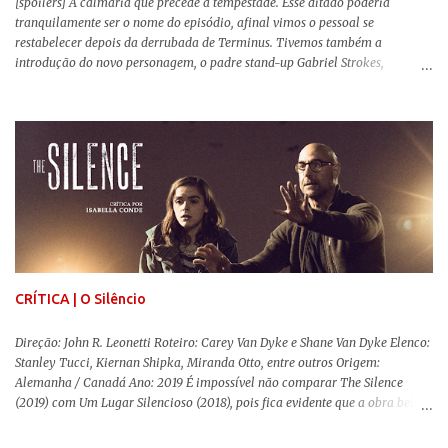
[spoilers] A calmaria que precede a tempestade. Esse ditado poderia
tranquilamente ser o nome do episódio, afinal vimos o pessoal se
restabelecer depois da derrubada de Terminus. Tivemos também a
introdução do novo personagem, o padre stand-up Gabriel Strokes,
Abraham tentando levar o grupo para Washington e a volta de alguns
conhecidos que adoram carne humana. Falarei mais sobre a volta deles e
sobre o novo personagem no decorrer da review .
CRÍTICA | O Silêncio
Direção: John R. Leonetti Roteiro: Carey Van Dyke e Shane Van Dyke Elenco:
Stanley Tucci, Kiernan Shipka, Miranda Otto, entre outros Origem:
Alemanha / Canadá Ano: 2019 É impossível não comparar The Silence
(2019) com Um Lugar Silencioso (2018), pois fica evidente que a obra bebe
da fonte de seu predecessor. No entanto, há um abismo de diferenças entre
os dois, ficando evidente a inferioridade desta, especialmente quando busca