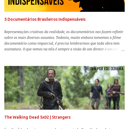
Ferrier (Colin Farrell), uma ex-estrela de circo, volta da guerra e se depara
com os filhos de...
5 Documentários Brasileiros Indispensáveis
Representações criativas da realidade, os documentários nos fazem refletir
sobre os mais diversos assuntos. Todavia, muito embora tomemos o filme
documentário como imparcial, é preciso lembrarmos que toda obra tem
assinatura. O que vemos na tela é sempre a visão de um diretor e um editor
que, após horas de pesquisas e entrevistas, costuram uma história. Não
quero dizer com isso que não há verdade nos documentários, mas que é
sempre importante levarmos em conta quem assina e qual a função social
da obra. O cinema brasileiro é celeiro de grandes documentaristas, muitos
deles mundialmente reconhecidos. Pensando na variedade de estilos e
estéticas de se fazer documentários, selecionei 5 produções tupiniquins do
gênero que, para mim, são indispensáveis: ▼ Cabra Marcado para Morrer
(1984) , de Eduardo Coutinho Em 1964, devido ao golpe militar, Eduardo
Coutinho (Edifício Master) teve que abandonar as filmagens do
documentário sobre o assassinato do líder camponês Joã...
The Walking Dead 5x02 | Strangers