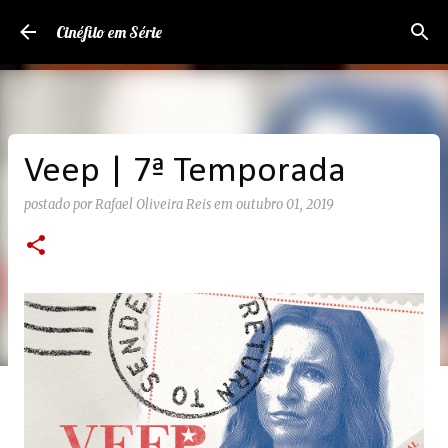
Pular para o conteúdo principal
Cinéfilo em Série
Veep | 7ª Temporada
postado por
Rafael Oliveira Reis
em
outubro 01, 2019