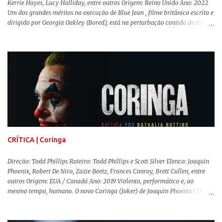
Kerrie Hayes, Lucy Halliday, entre outros Origem: Reino Unido Ano: 2022
Um dos grandes méritos na execução de Blue Jean , filme britânico escrito e
dirigido por Georgia Oakley (Bored), está na perturbação contida de Rosy
McEwen (O Alienista) como a personagem-título. Isso porque a jovem
professora de educação física vive uma vida dupla, calculando seus
movimentos e falas, equilibrada numa frágil neutralidade entre seu
trabalho e seus afetos, passando noites bebendo e jogando sinuca com seu
grupo de amigas lésbicas e sua amante. É imperativo para ela que ambos
os mundos não se cruzem de modo algum, pois o período histórico no qual
a história se passa - 1988 na Inglaterra - é de um contexto profundamente
conservador e hostil a pessoas queer. Com o governo liderado pela então
primeira-ministra Margaret Tatcher usando recursos supostamente
constitucionais para mobilizar campanhas agressivas ao modo de vida
LGBTQ, a post...
CRÍTICA | Coringa
Direção: Todd Phillips Roteiro: Todd Phillips e Scott Silver Elenco: Joaquin
Phoenix, Robert De Niro, Zazie Beetz, Frances Conroy, Brett Cullen, entre
outros Origem: EUA / Canadá Ano: 2019 Violento, performático e, ao
mesmo tempo, humano. O novo Coringa (Joker) de Joaquin Phoenix ( Você
Nunca Esteve Realmente Aqui ) traz tudo o que há de mais intenso para
contar a história de um dos vilões mais famosos e conturbados da DC
Comics . É importante ressaltar que este não é um filme de herói. E muito