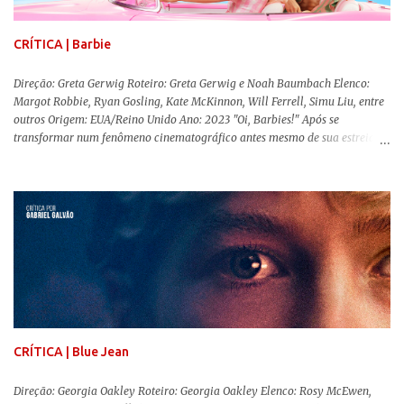
CRÍTICA | Barbie
Direção: Greta Gerwig Roteiro: Greta Gerwig e Noah Baumbach Elenco:
Margot Robbie, Ryan Gosling, Kate McKinnon, Will Ferrell, Simu Liu, entre
outros Origem: EUA/Reino Unido Ano: 2023 "Oi, Barbies!" Após se
transformar num fenômeno cinematográfico antes mesmo de sua estreia,
Barbie , o aguardado live-action da boneca mais famosa do mundo, enfim,
chegou aos cinemas. Em meio a toda divulgação e o hype em torno de seu
lançamento, posso afirmar que o longa, dirigido por Greta Gerwig (
Adoráveis Mulheres ) prometeu tudo e entregou mais ainda, se provando o
filme do ano até aqui. Repleto de criatividade, humor e sem medo de não se
levar a sério, a produção aborda temas complexos com críticas potentes. Já
conhecida por sua filmografia feminista, Gerwig traz uma reflexão de
como a Barbie se encaixa no mundo moderno, desenvolvendo a
importância e o impacto, positivo ou negativo, da boneca na vida das
pessoas. Isso tudo com um sentimento de nostalgia multigeracional. Na
trama, a Barbi...
CRÍTICA | Blue Jean
Direção: Georgia Oakley Roteiro: Georgia Oakley Elenco: Rosy McEwen,