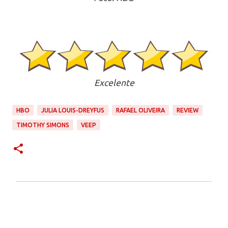
Excelente
HBO
JULIA LOUIS-DREYFUS
RAFAEL OLIVEIRA
REVIEW
TIMOTHY SIMONS
VEEP
C
o
m