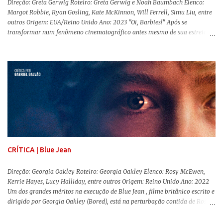
Direção: Greta Gerwig Roteiro: Greta Gerwig e Noah Baumbach Elenco:
Margot Robbie, Ryan Gosling, Kate McKinnon, Will Ferrell, Simu Liu, entre
outros Origem: EUA/Reino Unido Ano: 2023 "Oi, Barbies!" Após se
transformar num fenômeno cinematográfico antes mesmo de sua estreia,
Barbie , o aguardado live-action da boneca mais famosa do mundo, enfim,
chegou aos cinemas. Em meio a toda divulgação e o hype em torno de seu
lançamento, posso afirmar que o longa, dirigido por Greta Gerwig (
Adoráveis Mulheres ) prometeu tudo e entregou mais ainda, se provando o
filme do ano até aqui. Repleto de criatividade, humor e sem medo de não se
levar a sério, a produção aborda temas complexos com críticas potentes. Já
conhecida por sua filmografia feminista, Gerwig traz uma reflexão de
como a Barbie se encaixa no mundo moderno, desenvolvendo a
importância e o impacto, positivo ou negativo, da boneca na vida das
pessoas. Isso tudo com um sentimento de nostalgia multigeracional. Na
trama, a Barbi...
CRÍTICA | Blue Jean
Direção: Georgia Oakley Roteiro: Georgia Oakley Elenco: Rosy McEwen,
Kerrie Hayes, Lucy Halliday, entre outros Origem: Reino Unido Ano: 2022
Um dos grandes méritos na execução de Blue Jean , filme britânico escrito e
dirigido por Georgia Oakley (Bored), está na perturbação contida de Rosy
McEwen (O Alienista) como a personagem-título. Isso porque a jovem
professora de educação física vive uma vida dupla, calculando seus