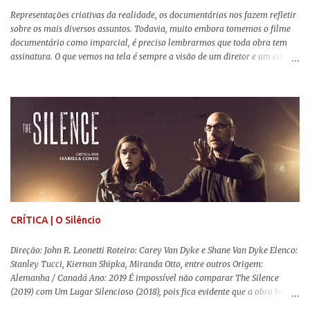
Representações criativas da realidade, os documentários nos fazem refletir
sobre os mais diversos assuntos. Todavia, muito embora tomemos o filme
documentário como imparcial, é preciso lembrarmos que toda obra tem
assinatura. O que vemos na tela é sempre a visão de um diretor e um editor
que, após horas de pesquisas e entrevistas, costuram uma história. Não
quero dizer com isso que não há verdade nos documentários, mas que é
sempre importante levarmos em conta quem assina e qual a função social
da obra. O cinema brasileiro é celeiro de grandes documentaristas, muitos
deles mundialmente reconhecidos. Pensando na variedade de estilos e
estéticas de se fazer documentários, selecionei 5 produções tupiniquins do
gênero que, para mim, são indispensáveis: ▼ Cabra Marcado para Morrer
(1984) , de Eduardo Coutinho Em 1964, devido ao golpe militar, Eduardo
Coutinho (Edifício Master) teve que abandonar as filmagens do
documentário sobre o assassinato do líder camponês Joã...
CRÍTICA | O Silêncio
Direção: John R. Leonetti Roteiro: Carey Van Dyke e Shane Van Dyke Elenco:
Stanley Tucci, Kiernan Shipka, Miranda Otto, entre outros Origem:
Alemanha / Canadá Ano: 2019 É impossível não comparar The Silence
(2019) com Um Lugar Silencioso (2018), pois fica evidente que a obra bebe
da fonte de seu predecessor. No entanto, há um abismo de diferenças entre