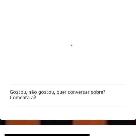
e
n
t
á
r
i
o
s
Gostou, não gostou, quer conversar sobre?
P
Comenta aí!
o
s
t
a
r
u
m