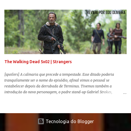
os dois, ficando evidente a inferioridade desta, especialmente quando busca
reproduzir alguns elementos que consograram a obra de John Krasinski
(The Office). Aqui os “monstros” com audições aguçadas eram seres da
Terra que estavam presos por séculos em uma caverna recém descoberta,
libertando-os pelo mundo. O espectador acompanha uma família que tem
uma pequena vantagem em relação às outras pessoas. Adivinhem? Sabem
viver em silêncio pelo fato da filha mais velha ser surda. Para aqueles que
amam filmes com temática apocalíptica, a produção pode até funcionar
como entretenimento mediano. Todo o cenário de fuga, pânico col...
The Walking Dead 5x02 | Strangers
[spoilers] A calmaria que precede a tempestade. Esse ditado poderia
tranquilamente ser o nome do episódio, afinal vimos o pessoal se
restabelecer depois da derrubada de Terminus. Tivemos também a
introdução do novo personagem, o padre stand-up Gabriel Strokes,
Abraham tentando levar o grupo para Washington e a volta de alguns
conhecidos que adoram carne humana. Falarei mais sobre a volta deles e
sobre o novo personagem no decorrer da review .
Tecnologia do Blogger