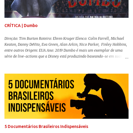
uma obra difícil de ser "digerida", pois lida com temas sensíveis, como
abuso, doença mental, bullying e violência física. Todo esse turbilhão de
informações molda a mente d...
CRÍTICA | Dumbo
Direção: Tim Burton Roteiro: Ehren Kruger Elenco: Colin Farrell, Michael
Keaton, Danny DeVito, Eva Green, Alan Arkin, Nico Parker, Finley Hobbins,
entre outros Origem: EUA Ano: 2019 Dumbo é mais um exemplar de uma
série de live-actions que a Disney está produzindo baseando-se em suas
animações clássicas. O filme de Tim Burton ( Os Fantasmas Se Divertem ) é
envolvente, emocionante, mágico e surpreendentemente inovador para um
remake , já que a história do elefantinho voador foi reinventada de forma
mais realista, se adequando perfeitamente a proposta. Não há animais
falantes, por exemplo, mas nem por isso o tom lúdico e infantil é deixado
de lado. Apesar da relevância histórica, o filme supera a animação original
em termos visuais e narrativos, , superando a animação original em termos
visuais e narrativos. A história começa quando o pai das crianças, Holt
Ferrier (Colin Farrell), uma ex-estrela de circo, volta da guerra e se depara
com os filhos de...
5 Documentários Brasileiros Indispensáveis