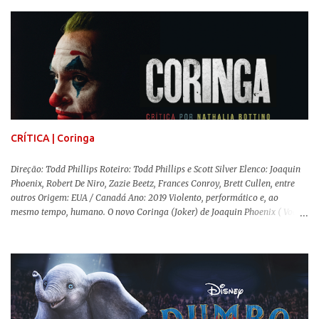
movimentos e falas, equilibrada numa frágil neutralidade entre seu
trabalho e seus afetos, passando noites bebendo e jogando sinuca com seu
grupo de amigas lésbicas e sua amante. É imperativo para ela que ambos
os mundos não se cruzem de modo algum, pois o período histórico no qual
a história se passa - 1988 na Inglaterra - é de um contexto profundamente
conservador e hostil a pessoas queer. Com o governo liderado pela então
primeira-ministra Margaret Tatcher usando recursos supostamente
constitucionais para mobilizar campanhas agressivas ao modo de vida
LGBTQ, a post...
CRÍTICA | Coringa
Direção: Todd Phillips Roteiro: Todd Phillips e Scott Silver Elenco: Joaquin
Phoenix, Robert De Niro, Zazie Beetz, Frances Conroy, Brett Cullen, entre
outros Origem: EUA / Canadá Ano: 2019 Violento, performático e, ao
mesmo tempo, humano. O novo Coringa (Joker) de Joaquin Phoenix ( Você
Nunca Esteve Realmente Aqui ) traz tudo o que há de mais intenso para
contar a história de um dos vilões mais famosos e conturbados da DC
Comics . É importante ressaltar que este não é um filme de herói. E muito
menos de vilão. O longa de Todd Phillips (Se Beber, Não Case!) segue uma
trajetória profunda do reflexo da corrupção da sociedade na vida de um ser
humano, capaz de causar perturbação e desconforto do inicio ao fim da
projeção, e por mais um bom tempo após deixar o cinema. Trata-se de