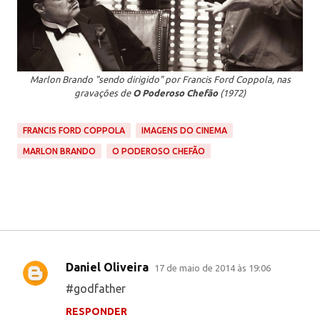
Marlon Brando "sendo dirigido" por Francis Ford Coppola, nas
gravações de
O Poderoso Chefão
(1972)
FRANCIS FORD COPPOLA
IMAGENS DO CINEMA
MARLON BRANDO
O PODEROSO CHEFÃO
Daniel Oliveira
17 de maio de 2014 às 19:06
C
#godfather
o
RESPONDER
m