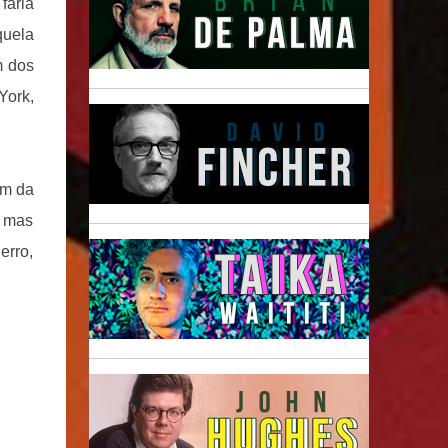
faria
quela
m dos
York,
im da
, mas
erro,