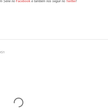
 em Série no
Facebook
e também nos seguir no
Twitter
!
9:51