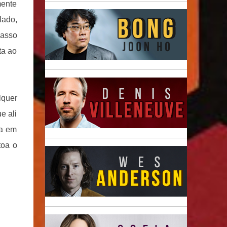
mente
lado,
passo
ta ao
lquer
e ali
ça em
toa o