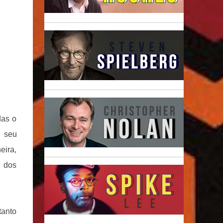
das o
i seu
eira,
ã dos
tanto