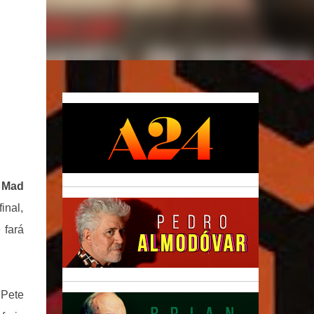
e
Mad
inal,
 fará
 Pete