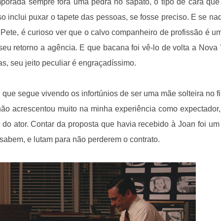
porada sempre fora uma pedra no sapato, o tipo de cara que 
so inclui puxar o tapete das pessoas, se fosse preciso. E se na
Pete, é curioso ver que o calvo companheiro de profissão é u
u retorno a agência. E que bacana foi vê-lo de volta a Nova 
, seu jeito peculiar é engraçadíssimo.
, que segue vivendo os infortúnios de ser uma mãe solteira no f
não acrescentou muito na minha experiência como expectador
 do ator. Contar da proposta que havia recebido à Joan foi um 
 sabem, e lutam para não perderem o contrato.