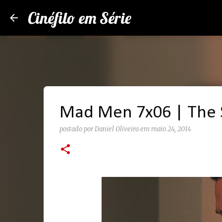
Cinéfilo em Série
Mad Men 7x06 | The 
postado por
Daniel Oliveira
em
maio 24, 2014