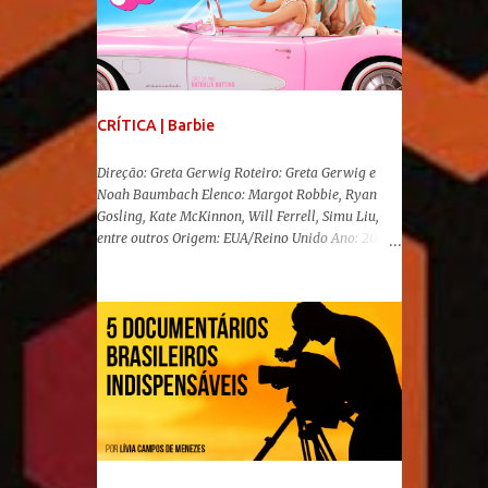
CRÍTICA | Barbie
Direção: Greta Gerwig Roteiro: Greta Gerwig e
Noah Baumbach Elenco: Margot Robbie, Ryan
Gosling, Kate McKinnon, Will Ferrell, Simu Liu,
entre outros Origem: EUA/Reino Unido Ano: 2023
"Oi, Barbies!" Após se transformar num fenômeno
cinematográfico antes mesmo de sua estreia,
Barbie , o aguardado live-action da boneca mais
famosa do mundo, enfim, chegou aos cinemas. Em
meio a toda divulgação e o hype em torno de seu
lançamento, posso afirmar que o longa, dirigido
por Greta Gerwig ( Adoráveis Mulheres ) prometeu
tudo e entregou mais ainda, se provando o filme
do ano até aqui. Repleto de criatividade, humor e
sem medo de não se levar a sério, a produção
aborda temas complexos com críticas potentes. Já