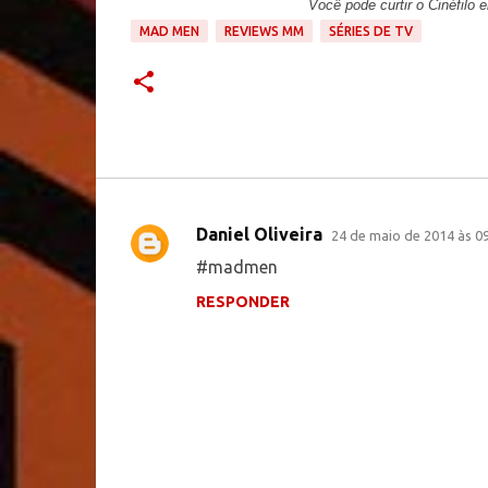
Você pode curtir o Cinéfilo
MAD MEN
REVIEWS MM
SÉRIES DE TV
Daniel Oliveira
24 de maio de 2014 às 0
C
#madmen
o
RESPONDER
m
e
n
t
á
r