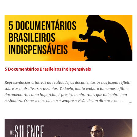
Nunca Esteve Realmente Aqui ) traz tudo o que há de mais intenso para
contar a história de um dos vilões mais famosos e conturbados da DC
Comics . É importante ressaltar que este não é um filme de herói. E muito
menos de vilão. O longa de Todd Phillips (Se Beber, Não Case!) segue uma
trajetória profunda do reflexo da corrupção da sociedade na vida de um ser
humano, capaz de causar perturbação e desconforto do inicio ao fim da
projeção, e por mais um bom tempo após deixar o cinema. Trata-se de
uma obra difícil de ser "digerida", pois lida com temas sensíveis, como
abuso, doença mental, bullying e violência física. Todo esse turbilhão de
informações molda a mente d...
5 Documentários Brasileiros Indispensáveis
Representações criativas da realidade, os documentários nos fazem refletir
sobre os mais diversos assuntos. Todavia, muito embora tomemos o filme
documentário como imparcial, é preciso lembrarmos que toda obra tem
assinatura. O que vemos na tela é sempre a visão de um diretor e um editor
que, após horas de pesquisas e entrevistas, costuram uma história. Não
quero dizer com isso que não há verdade nos documentários, mas que é
sempre importante levarmos em conta quem assina e qual a função social
da obra. O cinema brasileiro é celeiro de grandes documentaristas, muitos
deles mundialmente reconhecidos. Pensando na variedade de estilos e