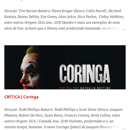
Direção: Tim Burton Roteiro: Ehren Kruger Elenco: Colin Farrell, Michael
Keaton, Danny DeVito, Eva Green, Alan Arkin, Nico Parker, Finley Hobbins,
entre outros Origem: EUA Ano: 2019 Dumbo é mais um exemplar de uma
série de live-actions que a Disney está produzindo baseando-se em suas
animações clássicas. O filme de Tim Burton ( Os Fantasmas Se Divertem ) é
envolvente, emocionante, mágico e surpreendentemente inovador para um
remake , já que a história do elefantinho voador foi reinventada de forma
mais realista, se adequando perfeitamente a proposta. Não há animais
falantes, por exemplo, mas nem por isso o tom lúdico e infantil é deixado
de lado. Apesar da relevância histórica, o filme supera a animação original
em termos visuais e narrativos, , superando a animação original em termos
visuais e narrativos. A história começa quando o pai das crianças, Holt
Ferrier (Colin Farrell), uma ex-estrela de circo, volta da guerra e se depara
com os filhos de...
CRÍTICA | Coringa
Direção: Todd Phillips Roteiro: Todd Phillips e Scott Silver Elenco: Joaquin
Phoenix, Robert De Niro, Zazie Beetz, Frances Conroy, Brett Cullen, entre
outros Origem: EUA / Canadá Ano: 2019 Violento, performático e, ao
mesmo tempo, humano. O novo Coringa (Joker) de Joaquin Phoenix ( Você