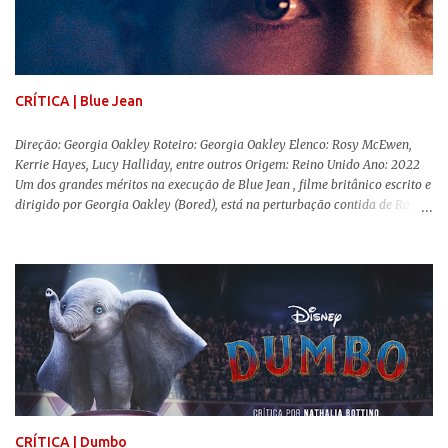
conhecida por sua filmografia feminista, Gerwig traz uma reflexão de
como a Barbie se encaixa no mundo moderno, desenvolvendo a
importância e o impacto, positivo ou negativo, da boneca na vida das
pessoas. Isso tudo com um sentimento de nostalgia multigeracional. Na
trama, a Barbi...
CRÍTICA | Blue Jean
Direção: Georgia Oakley Roteiro: Georgia Oakley Elenco: Rosy McEwen,
Kerrie Hayes, Lucy Halliday, entre outros Origem: Reino Unido Ano: 2022
Um dos grandes méritos na execução de Blue Jean , filme britânico escrito e
dirigido por Georgia Oakley (Bored), está na perturbação contida de Rosy
McEwen (O Alienista) como a personagem-título. Isso porque a jovem
professora de educação física vive uma vida dupla, calculando seus
movimentos e falas, equilibrada numa frágil neutralidade entre seu
trabalho e seus afetos, passando noites bebendo e jogando sinuca com seu
grupo de amigas lésbicas e sua amante. É imperativo para ela que ambos
os mundos não se cruzem de modo algum, pois o período histórico no qual
a história se passa - 1988 na Inglaterra - é de um contexto profundamente
conservador e hostil a pessoas queer. Com o governo liderado pela então
primeira-ministra Margaret Tatcher usando recursos supostamente
constitucionais para mobilizar campanhas agressivas ao modo de vida
LGBTQ, a post...
CRÍTICA | Dumbo