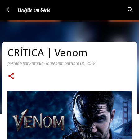
Pular para o conteúdo principal
Cinéfilo em Série
CRÍTICA | Venom
postado por
Sumaia Gomes
em
outubro 04, 2018