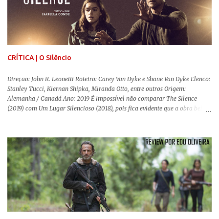
estéticas de se fazer documentários, selecionei 5 produções tupiniquins do
gênero que, para mim, são indispensáveis: ▼ Cabra Marcado para Morrer
(1984) , de Eduardo Coutinho Em 1964, devido ao golpe militar, Eduardo
Coutinho (Edifício Master) teve que abandonar as filmagens do
documentário sobre o assassinato do líder camponês Joã...
CRÍTICA | O Silêncio
Direção: John R. Leonetti Roteiro: Carey Van Dyke e Shane Van Dyke Elenco:
Stanley Tucci, Kiernan Shipka, Miranda Otto, entre outros Origem:
Alemanha / Canadá Ano: 2019 É impossível não comparar The Silence
(2019) com Um Lugar Silencioso (2018), pois fica evidente que a obra bebe
da fonte de seu predecessor. No entanto, há um abismo de diferenças entre
os dois, ficando evidente a inferioridade desta, especialmente quando busca
reproduzir alguns elementos que consograram a obra de John Krasinski
(The Office). Aqui os “monstros” com audições aguçadas eram seres da
Terra que estavam presos por séculos em uma caverna recém descoberta,
libertando-os pelo mundo. O espectador acompanha uma família que tem
uma pequena vantagem em relação às outras pessoas. Adivinhem? Sabem
viver em silêncio pelo fato da filha mais velha ser surda. Para aqueles que
amam filmes com temática apocalíptica, a produção pode até funcionar
como entretenimento mediano. Todo o cenário de fuga, pânico col...