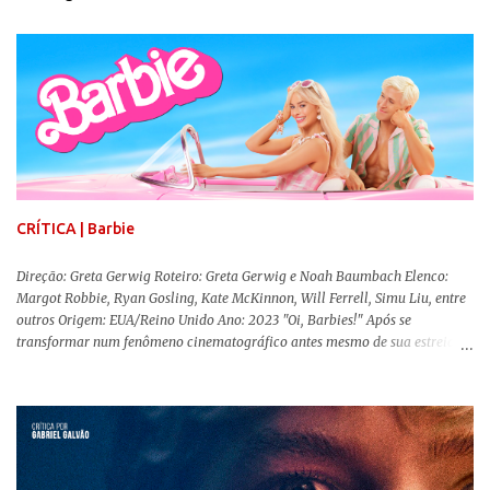
CRÍTICA | Barbie
Direção: Greta Gerwig Roteiro: Greta Gerwig e Noah Baumbach Elenco:
Margot Robbie, Ryan Gosling, Kate McKinnon, Will Ferrell, Simu Liu, entre
outros Origem: EUA/Reino Unido Ano: 2023 "Oi, Barbies!" Após se
transformar num fenômeno cinematográfico antes mesmo de sua estreia,
Barbie , o aguardado live-action da boneca mais famosa do mundo, enfim,
chegou aos cinemas. Em meio a toda divulgação e o hype em torno de seu
lançamento, posso afirmar que o longa, dirigido por Greta Gerwig (
Adoráveis Mulheres ) prometeu tudo e entregou mais ainda, se provando o
filme do ano até aqui. Repleto de criatividade, humor e sem medo de não se
levar a sério, a produção aborda temas complexos com críticas potentes. Já