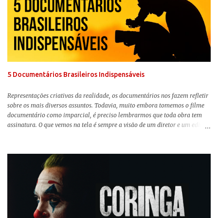
filme do ano até aqui. Repleto de criatividade, humor e sem medo de não se
levar a sério, a produção aborda temas complexos com críticas potentes. Já
conhecida por sua filmografia feminista, Gerwig traz uma reflexão de
como a Barbie se encaixa no mundo moderno, desenvolvendo a
importância e o impacto, positivo ou negativo, da boneca na vida das
pessoas. Isso tudo com um sentimento de nostalgia multigeracional. Na
trama, a Barbi...
5 Documentários Brasileiros Indispensáveis
Representações criativas da realidade, os documentários nos fazem refletir
sobre os mais diversos assuntos. Todavia, muito embora tomemos o filme
documentário como imparcial, é preciso lembrarmos que toda obra tem
assinatura. O que vemos na tela é sempre a visão de um diretor e um editor
que, após horas de pesquisas e entrevistas, costuram uma história. Não
quero dizer com isso que não há verdade nos documentários, mas que é
sempre importante levarmos em conta quem assina e qual a função social
da obra. O cinema brasileiro é celeiro de grandes documentaristas, muitos
deles mundialmente reconhecidos. Pensando na variedade de estilos e
estéticas de se fazer documentários, selecionei 5 produções tupiniquins do
gênero que, para mim, são indispensáveis: ▼ Cabra Marcado para Morrer
(1984) , de Eduardo Coutinho Em 1964, devido ao golpe militar, Eduardo
Coutinho (Edifício Master) teve que abandonar as filmagens do