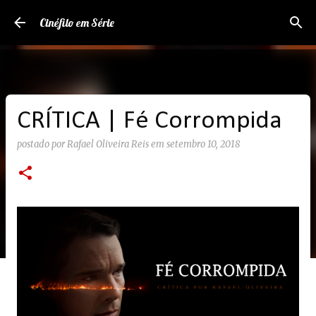
Pular para o conteúdo principal
Cinéfilo em Série
CRÍTICA | Fé Corrompida
postado por
Rafael Oliveira Reis
em
setembro 10, 2018