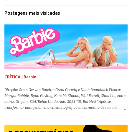
Postagens mais visitadas
CRÍTICA | Barbie
Direção: Greta Gerwig Roteiro: Greta Gerwig e Noah Baumbach Elenco:
Margot Robbie, Ryan Gosling, Kate McKinnon, Will Ferrell, Simu Liu, entre
outros Origem: EUA/Reino Unido Ano: 2023 "Oi, Barbies!" Após se
transformar num fenômeno cinematográfico antes mesmo de sua estreia,
Barbie , o aguardado live-action da boneca mais famosa do mundo, enfim,
chegou aos cinemas. Em meio a toda divulgação e o hype em torno de seu
lançamento, posso afirmar que o longa, dirigido por Greta Gerwig (
Adoráveis Mulheres ) prometeu tudo e entregou mais ainda, se provando o