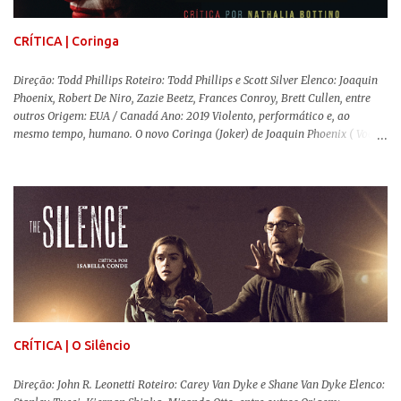
documentário sobre o assassinato do líder camponês Joã...
CRÍTICA | Coringa
Direção: Todd Phillips Roteiro: Todd Phillips e Scott Silver Elenco: Joaquin
Phoenix, Robert De Niro, Zazie Beetz, Frances Conroy, Brett Cullen, entre
outros Origem: EUA / Canadá Ano: 2019 Violento, performático e, ao
mesmo tempo, humano. O novo Coringa (Joker) de Joaquin Phoenix ( Você
Nunca Esteve Realmente Aqui ) traz tudo o que há de mais intenso para
contar a história de um dos vilões mais famosos e conturbados da DC
Comics . É importante ressaltar que este não é um filme de herói. E muito
menos de vilão. O longa de Todd Phillips (Se Beber, Não Case!) segue uma
trajetória profunda do reflexo da corrupção da sociedade na vida de um ser
humano, capaz de causar perturbação e desconforto do inicio ao fim da
projeção, e por mais um bom tempo após deixar o cinema. Trata-se de
uma obra difícil de ser "digerida", pois lida com temas sensíveis, como
abuso, doença mental, bullying e violência física. Todo esse turbilhão de
informações molda a mente d...
CRÍTICA | O Silêncio
Direção: John R. Leonetti Roteiro: Carey Van Dyke e Shane Van Dyke Elenco: