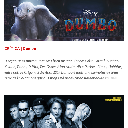
trabalho e seus afetos, passando noites bebendo e jogando sinuca com seu
grupo de amigas lésbicas e sua amante. É imperativo para ela que ambos
os mundos não se cruzem de modo algum, pois o período histórico no qual
a história se passa - 1988 na Inglaterra - é de um contexto profundamente
conservador e hostil a pessoas queer. Com o governo liderado pela então
primeira-ministra Margaret Tatcher usando recursos supostamente
constitucionais para mobilizar campanhas agressivas ao modo de vida
LGBTQ, a post...
CRÍTICA | Dumbo
Direção: Tim Burton Roteiro: Ehren Kruger Elenco: Colin Farrell, Michael
Keaton, Danny DeVito, Eva Green, Alan Arkin, Nico Parker, Finley Hobbins,
entre outros Origem: EUA Ano: 2019 Dumbo é mais um exemplar de uma
série de live-actions que a Disney está produzindo baseando-se em suas
animações clássicas. O filme de Tim Burton ( Os Fantasmas Se Divertem ) é
envolvente, emocionante, mágico e surpreendentemente inovador para um
remake , já que a história do elefantinho voador foi reinventada de forma
mais realista, se adequando perfeitamente a proposta. Não há animais
falantes, por exemplo, mas nem por isso o tom lúdico e infantil é deixado
de lado. Apesar da relevância histórica, o filme supera a animação original
em termos visuais e narrativos, , superando a animação original em termos
visuais e narrativos. A história começa quando o pai das crianças, Holt