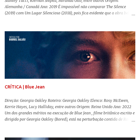
Stanley Tucci, Kiernan Shipka, Miranda Otto, entre outros Origem:
Alemanha / Canadá Ano: 2019 É impossível não comparar The Silence
(2019) com Um Lugar Silencioso (2018), pois fica evidente que a obra bebe
da fonte de seu predecessor. No entanto, há um abismo de diferenças entre
os dois, ficando evidente a inferioridade desta, especialmente quando busca
reproduzir alguns elementos que consograram a obra de John Krasinski
(The Office). Aqui os “monstros” com audições aguçadas eram seres da
Terra que estavam presos por séculos em uma caverna recém descoberta,
libertando-os pelo mundo. O espectador acompanha uma família que tem
uma pequena vantagem em relação às outras pessoas. Adivinhem? Sabem
viver em silêncio pelo fato da filha mais velha ser surda. Para aqueles que
amam filmes com temática apocalíptica, a produção pode até funcionar
como entretenimento mediano. Todo o cenário de fuga, pânico col...
CRÍTICA | Blue Jean
Direção: Georgia Oakley Roteiro: Georgia Oakley Elenco: Rosy McEwen,
Kerrie Hayes, Lucy Halliday, entre outros Origem: Reino Unido Ano: 2022
Um dos grandes méritos na execução de Blue Jean , filme britânico escrito e
dirigido por Georgia Oakley (Bored), está na perturbação contida de Rosy
McEwen (O Alienista) como a personagem-título. Isso porque a jovem
professora de educação física vive uma vida dupla, calculando seus
movimentos e falas, equilibrada numa frágil neutralidade entre seu