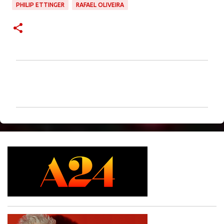
PHILIP ETTINGER
RAFAEL OLIVEIRA
C
o
m
e
n
t
á
r
i
o
s