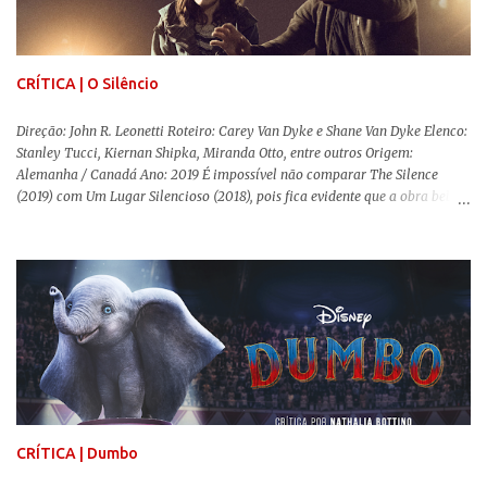
uma obra difícil de ser "digerida", pois lida com temas sensíveis, como
abuso, doença mental, bullying e violência física. Todo esse turbilhão de
informações molda a mente d...
CRÍTICA | O Silêncio
Direção: John R. Leonetti Roteiro: Carey Van Dyke e Shane Van Dyke Elenco:
Stanley Tucci, Kiernan Shipka, Miranda Otto, entre outros Origem:
Alemanha / Canadá Ano: 2019 É impossível não comparar The Silence
(2019) com Um Lugar Silencioso (2018), pois fica evidente que a obra bebe
da fonte de seu predecessor. No entanto, há um abismo de diferenças entre
os dois, ficando evidente a inferioridade desta, especialmente quando busca
reproduzir alguns elementos que consograram a obra de John Krasinski
(The Office). Aqui os “monstros” com audições aguçadas eram seres da
Terra que estavam presos por séculos em uma caverna recém descoberta,
libertando-os pelo mundo. O espectador acompanha uma família que tem
uma pequena vantagem em relação às outras pessoas. Adivinhem? Sabem
viver em silêncio pelo fato da filha mais velha ser surda. Para aqueles que
amam filmes com temática apocalíptica, a produção pode até funcionar
como entretenimento mediano. Todo o cenário de fuga, pânico col...
CRÍTICA | Dumbo