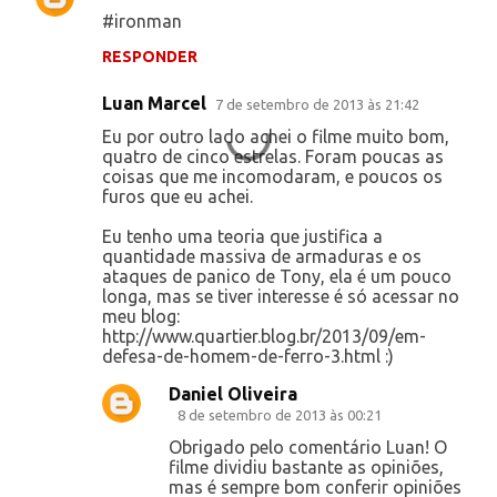
C
#ironman
o
RESPONDER
m
e
Luan Marcel
7 de setembro de 2013 às 21:42
n
Eu por outro lado achei o filme muito bom,
t
quatro de cinco estrelas. Foram poucas as
coisas que me incomodaram, e poucos os
á
furos que eu achei.
r
Eu tenho uma teoria que justifica a
i
quantidade massiva de armaduras e os
ataques de panico de Tony, ela é um pouco
o
longa, mas se tiver interesse é só acessar no
s
meu blog:
http://www.quartier.blog.br/2013/09/em-
defesa-de-homem-de-ferro-3.html :)
Daniel Oliveira
8 de setembro de 2013 às 00:21
Obrigado pelo comentário Luan! O
filme dividiu bastante as opiniões,
mas é sempre bom conferir opiniões