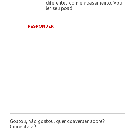
diferentes com embasamento. Vou
ler seu post!
RESPONDER
Gostou, não gostou, quer conversar sobre?
P
Comenta aí!
o
s