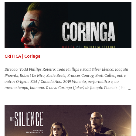
movimentos e falas, equilibrada numa frágil neutralidade entre seu
trabalho e seus afetos, passando noites bebendo e jogando sinuca com seu
grupo de amigas lésbicas e sua amante. É imperativo para ela que ambos
os mundos não se cruzem de modo algum, pois o período histórico no qual
a história se passa - 1988 na Inglaterra - é de um contexto profundamente
conservador e hostil a pessoas queer. Com o governo liderado pela então
primeira-ministra Margaret Tatcher usando recursos supostamente
constitucionais para mobilizar campanhas agressivas ao modo de vida
LGBTQ, a post...
CRÍTICA | Coringa
Direção: Todd Phillips Roteiro: Todd Phillips e Scott Silver Elenco: Joaquin
Phoenix, Robert De Niro, Zazie Beetz, Frances Conroy, Brett Cullen, entre
outros Origem: EUA / Canadá Ano: 2019 Violento, performático e, ao
mesmo tempo, humano. O novo Coringa (Joker) de Joaquin Phoenix ( Você
Nunca Esteve Realmente Aqui ) traz tudo o que há de mais intenso para
contar a história de um dos vilões mais famosos e conturbados da DC
Comics . É importante ressaltar que este não é um filme de herói. E muito
menos de vilão. O longa de Todd Phillips (Se Beber, Não Case!) segue uma
trajetória profunda do reflexo da corrupção da sociedade na vida de um ser
humano, capaz de causar perturbação e desconforto do inicio ao fim da
projeção, e por mais um bom tempo após deixar o cinema. Trata-se de