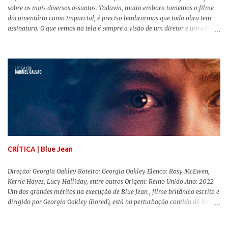
sobre os mais diversos assuntos. Todavia, muito embora tomemos o filme
documentário como imparcial, é preciso lembrarmos que toda obra tem
assinatura. O que vemos na tela é sempre a visão de um diretor e um editor
que, após horas de pesquisas e entrevistas, costuram uma história. Não
quero dizer com isso que não há verdade nos documentários, mas que é
sempre importante levarmos em conta quem assina e qual a função social
da obra. O cinema brasileiro é celeiro de grandes documentaristas, muitos
deles mundialmente reconhecidos. Pensando na variedade de estilos e
estéticas de se fazer documentários, selecionei 5 produções tupiniquins do
gênero que, para mim, são indispensáveis: ▼ Cabra Marcado para Morrer
(1984) , de Eduardo Coutinho Em 1964, devido ao golpe militar, Eduardo
Coutinho (Edifício Master) teve que abandonar as filmagens do
documentário sobre o assassinato do líder camponês Joã...
CRÍTICA | Blue Jean
Direção: Georgia Oakley Roteiro: Georgia Oakley Elenco: Rosy McEwen,
Kerrie Hayes, Lucy Halliday, entre outros Origem: Reino Unido Ano: 2022
Um dos grandes méritos na execução de Blue Jean , filme britânico escrito e
dirigido por Georgia Oakley (Bored), está na perturbação contida de Rosy
McEwen (O Alienista) como a personagem-título. Isso porque a jovem
professora de educação física vive uma vida dupla, calculando seus