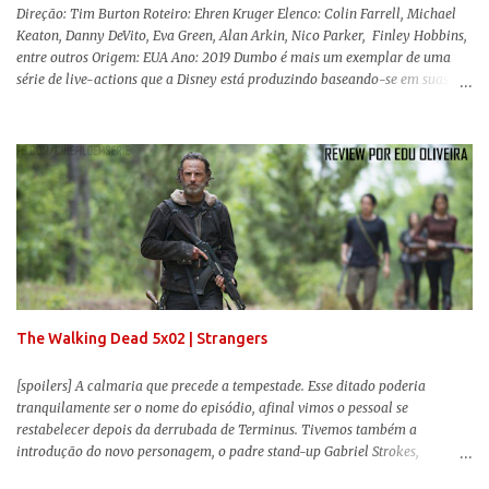
Direção: Tim Burton Roteiro: Ehren Kruger Elenco: Colin Farrell, Michael
Keaton, Danny DeVito, Eva Green, Alan Arkin, Nico Parker, Finley Hobbins,
entre outros Origem: EUA Ano: 2019 Dumbo é mais um exemplar de uma
série de live-actions que a Disney está produzindo baseando-se em suas
animações clássicas. O filme de Tim Burton ( Os Fantasmas Se Divertem ) é
envolvente, emocionante, mágico e surpreendentemente inovador para um
remake , já que a história do elefantinho voador foi reinventada de forma
mais realista, se adequando perfeitamente a proposta. Não há animais
falantes, por exemplo, mas nem por isso o tom lúdico e infantil é deixado
de lado. Apesar da relevância histórica, o filme supera a animação original
em termos visuais e narrativos, , superando a animação original em termos
visuais e narrativos. A história começa quando o pai das crianças, Holt
Ferrier (Colin Farrell), uma ex-estrela de circo, volta da guerra e se depara
com os filhos de...
The Walking Dead 5x02 | Strangers
[spoilers] A calmaria que precede a tempestade. Esse ditado poderia
tranquilamente ser o nome do episódio, afinal vimos o pessoal se
restabelecer depois da derrubada de Terminus. Tivemos também a
introdução do novo personagem, o padre stand-up Gabriel Strokes,
Abraham tentando levar o grupo para Washington e a volta de alguns