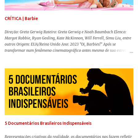
CRÍTICA | Barbie
Direção: Greta Gerwig Roteiro: Greta Gerwig e Noah Baumbach Elenco:
Margot Robbie, Ryan Gosling, Kate McKinnon, Will Ferrell, Simu Liu, entre
outros Origem: EUA/Reino Unido Ano: 2023 "Oi, Barbies!" Após se
transformar num fenômeno cinematográfico antes mesmo de sua estreia,
Barbie , o aguardado live-action da boneca mais famosa do mundo, enfim,
chegou aos cinemas. Em meio a toda divulgação e o hype em torno de seu
lançamento, posso afirmar que o longa, dirigido por Greta Gerwig (
Adoráveis Mulheres ) prometeu tudo e entregou mais ainda, se provando o
filme do ano até aqui. Repleto de criatividade, humor e sem medo de não se
levar a sério, a produção aborda temas complexos com críticas potentes. Já
conhecida por sua filmografia feminista, Gerwig traz uma reflexão de
como a Barbie se encaixa no mundo moderno, desenvolvendo a
importância e o impacto, positivo ou negativo, da boneca na vida das
pessoas. Isso tudo com um sentimento de nostalgia multigeracional. Na
trama, a Barbi...
5 Documentários Brasileiros Indispensáveis
Representações criativas da realidade, os documentários nos fazem refletir