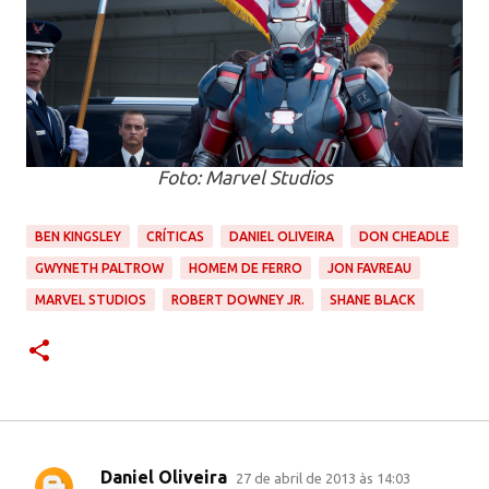
Foto: Marvel Studios
BEN KINGSLEY
CRÍTICAS
DANIEL OLIVEIRA
DON CHEADLE
GWYNETH PALTROW
HOMEM DE FERRO
JON FAVREAU
MARVEL STUDIOS
ROBERT DOWNEY JR.
SHANE BLACK
Daniel Oliveira
27 de abril de 2013 às 14:03