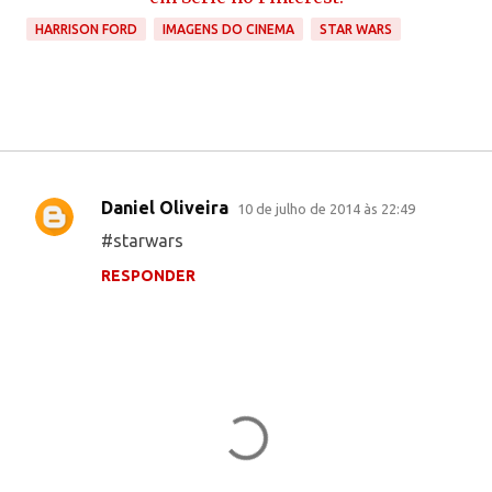
HARRISON FORD
IMAGENS DO CINEMA
STAR WARS
Daniel Oliveira
10 de julho de 2014 às 22:49
C
#starwars
o
RESPONDER
m
e
n
t
á
r
i