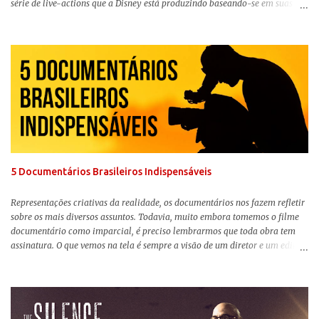
série de live-actions que a Disney está produzindo baseando-se em suas
animações clássicas. O filme de Tim Burton ( Os Fantasmas Se Divertem ) é
envolvente, emocionante, mágico e surpreendentemente inovador para um
remake , já que a história do elefantinho voador foi reinventada de forma
mais realista, se adequando perfeitamente a proposta. Não há animais
falantes, por exemplo, mas nem por isso o tom lúdico e infantil é deixado
de lado. Apesar da relevância histórica, o filme supera a animação original
em termos visuais e narrativos, , superando a animação original em termos
visuais e narrativos. A história começa quando o pai das crianças, Holt
Ferrier (Colin Farrell), uma ex-estrela de circo, volta da guerra e se depara
com os filhos de...
5 Documentários Brasileiros Indispensáveis
Representações criativas da realidade, os documentários nos fazem refletir
sobre os mais diversos assuntos. Todavia, muito embora tomemos o filme
documentário como imparcial, é preciso lembrarmos que toda obra tem
assinatura. O que vemos na tela é sempre a visão de um diretor e um editor
que, após horas de pesquisas e entrevistas, costuram uma história. Não
quero dizer com isso que não há verdade nos documentários, mas que é
sempre importante levarmos em conta quem assina e qual a função social
da obra. O cinema brasileiro é celeiro de grandes documentaristas, muitos
deles mundialmente reconhecidos. Pensando na variedade de estilos e