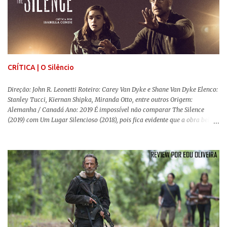
estéticas de se fazer documentários, selecionei 5 produções tupiniquins do
gênero que, para mim, são indispensáveis: ▼ Cabra Marcado para Morrer
(1984) , de Eduardo Coutinho Em 1964, devido ao golpe militar, Eduardo
Coutinho (Edifício Master) teve que abandonar as filmagens do
documentário sobre o assassinato do líder camponês Joã...
CRÍTICA | O Silêncio
Direção: John R. Leonetti Roteiro: Carey Van Dyke e Shane Van Dyke Elenco:
Stanley Tucci, Kiernan Shipka, Miranda Otto, entre outros Origem:
Alemanha / Canadá Ano: 2019 É impossível não comparar The Silence
(2019) com Um Lugar Silencioso (2018), pois fica evidente que a obra bebe
da fonte de seu predecessor. No entanto, há um abismo de diferenças entre
os dois, ficando evidente a inferioridade desta, especialmente quando busca
reproduzir alguns elementos que consograram a obra de John Krasinski
(The Office). Aqui os “monstros” com audições aguçadas eram seres da
Terra que estavam presos por séculos em uma caverna recém descoberta,
libertando-os pelo mundo. O espectador acompanha uma família que tem
uma pequena vantagem em relação às outras pessoas. Adivinhem? Sabem
viver em silêncio pelo fato da filha mais velha ser surda. Para aqueles que
amam filmes com temática apocalíptica, a produção pode até funcionar
como entretenimento mediano. Todo o cenário de fuga, pânico col...