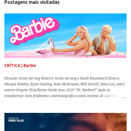
Postagens mais visitadas
CRÍTICA | Barbie
Direção: Greta Gerwig Roteiro: Greta Gerwig e Noah Baumbach Elenco:
Margot Robbie, Ryan Gosling, Kate McKinnon, Will Ferrell, Simu Liu, entre
outros Origem: EUA/Reino Unido Ano: 2023 "Oi, Barbies!" Após se
transformar num fenômeno cinematográfico antes mesmo de sua estreia,
Barbie , o aguardado live-action da boneca mais famosa do mundo, enfim,
chegou aos cinemas. Em meio a toda divulgação e o hype em torno de seu
lançamento, posso afirmar que o longa, dirigido por Greta Gerwig (
Adoráveis Mulheres ) prometeu tudo e entregou mais ainda, se provando o
filme do ano até aqui. Repleto de criatividade, humor e sem medo de não se
levar a sério, a produção aborda temas complexos com críticas potentes. Já