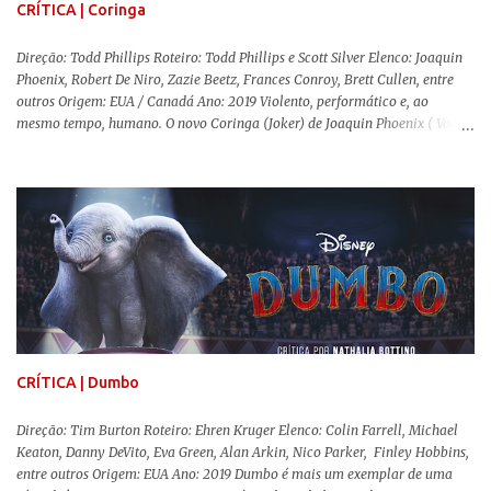
CRÍTICA | Coringa
Direção: Todd Phillips Roteiro: Todd Phillips e Scott Silver Elenco: Joaquin
Phoenix, Robert De Niro, Zazie Beetz, Frances Conroy, Brett Cullen, entre
outros Origem: EUA / Canadá Ano: 2019 Violento, performático e, ao
mesmo tempo, humano. O novo Coringa (Joker) de Joaquin Phoenix ( Você
Nunca Esteve Realmente Aqui ) traz tudo o que há de mais intenso para
contar a história de um dos vilões mais famosos e conturbados da DC
Comics . É importante ressaltar que este não é um filme de herói. E muito
menos de vilão. O longa de Todd Phillips (Se Beber, Não Case!) segue uma
trajetória profunda do reflexo da corrupção da sociedade na vida de um ser
humano, capaz de causar perturbação e desconforto do inicio ao fim da
projeção, e por mais um bom tempo após deixar o cinema. Trata-se de
uma obra difícil de ser "digerida", pois lida com temas sensíveis, como
abuso, doença mental, bullying e violência física. Todo esse turbilhão de
informações molda a mente d...
CRÍTICA | Dumbo
Direção: Tim Burton Roteiro: Ehren Kruger Elenco: Colin Farrell, Michael
Keaton, Danny DeVito, Eva Green, Alan Arkin, Nico Parker, Finley Hobbins,
entre outros Origem: EUA Ano: 2019 Dumbo é mais um exemplar de uma