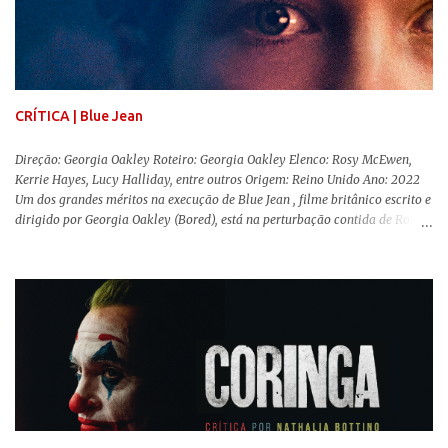
conhecida por sua filmografia feminista, Gerwig traz uma reflexão de
como a Barbie se encaixa no mundo moderno, desenvolvendo a
importância e o impacto, positivo ou negativo, da boneca na vida das
pessoas. Isso tudo com um sentimento de nostalgia multigeracional. Na
trama, a Barbi...
CRÍTICA | Blue Jean
Direção: Georgia Oakley Roteiro: Georgia Oakley Elenco: Rosy McEwen,
Kerrie Hayes, Lucy Halliday, entre outros Origem: Reino Unido Ano: 2022
Um dos grandes méritos na execução de Blue Jean , filme britânico escrito e
dirigido por Georgia Oakley (Bored), está na perturbação contida de Rosy
McEwen (O Alienista) como a personagem-título. Isso porque a jovem
professora de educação física vive uma vida dupla, calculando seus
movimentos e falas, equilibrada numa frágil neutralidade entre seu
trabalho e seus afetos, passando noites bebendo e jogando sinuca com seu
grupo de amigas lésbicas e sua amante. É imperativo para ela que ambos
os mundos não se cruzem de modo algum, pois o período histórico no qual
a história se passa - 1988 na Inglaterra - é de um contexto profundamente
conservador e hostil a pessoas queer. Com o governo liderado pela então
primeira-ministra Margaret Tatcher usando recursos supostamente
constitucionais para mobilizar campanhas agressivas ao modo de vida
LGBTQ, a post...