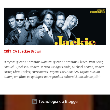
professora de educação física vive uma vida dupla, calculando seus
movimentos e falas, equilibrada numa frágil neutralidade entre seu
trabalho e seus afetos, passando noites bebendo e jogando sinuca com seu
grupo de amigas lésbicas e sua amante. É imperativo para ela que ambos
os mundos não se cruzem de modo algum, pois o período histórico no qual
a história se passa - 1988 na Inglaterra - é de um contexto profundamente
conservador e hostil a pessoas queer. Com o governo liderado pela então
primeira-ministra Margaret Tatcher usando recursos supostamente
constitucionais para mobilizar campanhas agressivas ao modo de vida
LGBTQ, a post...
CRÍTICA | Jackie Brown
Direção: Quentin Tarantino Roteiro: Quentin Tarantino Elenco: Pam Grier,
Samuel L. Jackson. Robert De Niro, Bridget Fonda, Michael Keaton, Robert
Foster, Chris Tucker, entre outros Origem: EUA Ano: 1997 Depois que um
álbum, um filme ou qualquer outro produto cultural é lançado ao público
para apreciação e molda-se um consenso de genialidade sobre seu
conteúdo, o autor responsável tem um período de lua de mel para desfrutar
dessa sensação, até vir a parte complicada da história: a produção e
recepção de sua obra seguinte. No cinema dos anos 90, o fenômeno Quentin
Tecnologia do Blogger
Tarantino ( Era Uma Vez em... Hollywood ) é um bom exemplo disso. Com o
lançamento de Cães de Aluguel (1992) e Pulp Fiction (1994), a carreira do