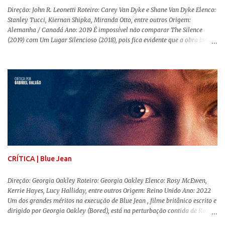
Direção: John R. Leonetti Roteiro: Carey Van Dyke e Shane Van Dyke Elenco:
Stanley Tucci, Kiernan Shipka, Miranda Otto, entre outros Origem:
Alemanha / Canadá Ano: 2019 É impossível não comparar The Silence
(2019) com Um Lugar Silencioso (2018), pois fica evidente que a obra bebe
da fonte de seu predecessor. No entanto, há um abismo de diferenças entre
os dois, ficando evidente a inferioridade desta, especialmente quando busca
reproduzir alguns elementos que consograram a obra de John Krasinski
(The Office). Aqui os “monstros” com audições aguçadas eram seres da
Terra que estavam presos por séculos em uma caverna recém descoberta,
libertando-os pelo mundo. O espectador acompanha uma família que tem
uma pequena vantagem em relação às outras pessoas. Adivinhem? Sabem
viver em silêncio pelo fato da filha mais velha ser surda. Para aqueles que
amam filmes com temática apocalíptica, a produção pode até funcionar
como entretenimento mediano. Todo o cenário de fuga, pânico col...
CRÍTICA | Blue Jean
Direção: Georgia Oakley Roteiro: Georgia Oakley Elenco: Rosy McEwen,
Kerrie Hayes, Lucy Halliday, entre outros Origem: Reino Unido Ano: 2022
Um dos grandes méritos na execução de Blue Jean , filme britânico escrito e
dirigido por Georgia Oakley (Bored), está na perturbação contida de Rosy
McEwen (O Alienista) como a personagem-título. Isso porque a jovem