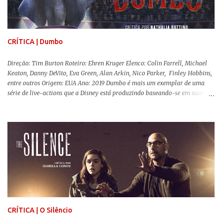
uma obra difícil de ser "digerida", pois lida com temas sensíveis, como
abuso, doença mental, bullying e violência física. Todo esse turbilhão de
informações molda a mente d...
CRÍTICA | Dumbo
Direção: Tim Burton Roteiro: Ehren Kruger Elenco: Colin Farrell, Michael
Keaton, Danny DeVito, Eva Green, Alan Arkin, Nico Parker, Finley Hobbins,
entre outros Origem: EUA Ano: 2019 Dumbo é mais um exemplar de uma
série de live-actions que a Disney está produzindo baseando-se em suas
animações clássicas. O filme de Tim Burton ( Os Fantasmas Se Divertem ) é
envolvente, emocionante, mágico e surpreendentemente inovador para um
remake , já que a história do elefantinho voador foi reinventada de forma
mais realista, se adequando perfeitamente a proposta. Não há animais
falantes, por exemplo, mas nem por isso o tom lúdico e infantil é deixado
de lado. Apesar da relevância histórica, o filme supera a animação original
em termos visuais e narrativos, , superando a animação original em termos
visuais e narrativos. A história começa quando o pai das crianças, Holt
Ferrier (Colin Farrell), uma ex-estrela de circo, volta da guerra e se depara
com os filhos de...
CRÍTICA | O Silêncio