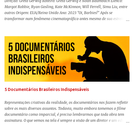
Direção: Greta Gerwig Roteiro: Greta Gerwig e Noah Baumbach Elenco:
Margot Robbie, Ryan Gosling, Kate McKinnon, Will Ferrell, Simu Liu, entre
outros Origem: EUA/Reino Unido Ano: 2023 "Oi, Barbies!" Após se
transformar num fenômeno cinematográfico antes mesmo de sua estreia,
Barbie , o aguardado live-action da boneca mais famosa do mundo, enfim,
chegou aos cinemas. Em meio a toda divulgação e o hype em torno de seu
lançamento, posso afirmar que o longa, dirigido por Greta Gerwig (
Adoráveis Mulheres ) prometeu tudo e entregou mais ainda, se provando o
filme do ano até aqui. Repleto de criatividade, humor e sem medo de não se
levar a sério, a produção aborda temas complexos com críticas potentes. Já
conhecida por sua filmografia feminista, Gerwig traz uma reflexão de
como a Barbie se encaixa no mundo moderno, desenvolvendo a
importância e o impacto, positivo ou negativo, da boneca na vida das
pessoas. Isso tudo com um sentimento de nostalgia multigeracional. Na
trama, a Barbi...
5 Documentários Brasileiros Indispensáveis
Representações criativas da realidade, os documentários nos fazem refletir
sobre os mais diversos assuntos. Todavia, muito embora tomemos o filme
documentário como imparcial, é preciso lembrarmos que toda obra tem
assinatura. O que vemos na tela é sempre a visão de um diretor e um editor
que, após horas de pesquisas e entrevistas, costuram uma história. Não
quero dizer com isso que não há verdade nos documentários, mas que é