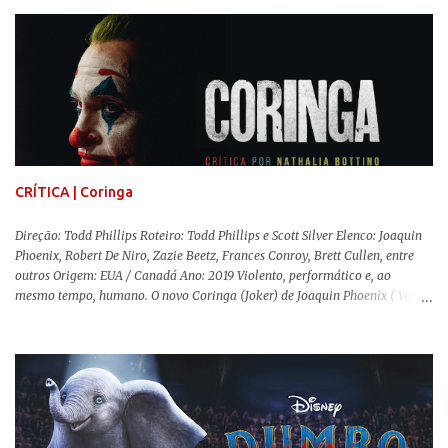
sempre importante levarmos em conta quem assina e qual a função social
da obra. O cinema brasileiro é celeiro de grandes documentaristas, muitos
deles mundialmente reconhecidos. Pensando na variedade de estilos e
estéticas de se fazer documentários, selecionei 5 produções tupiniquins do
gênero que, para mim, são indispensáveis: ▼ Cabra Marcado para Morrer
(1984) , de Eduardo Coutinho Em 1964, devido ao golpe militar, Eduardo
Coutinho (Edifício Master) teve que abandonar as filmagens do
documentário sobre o assassinato do líder camponês Joã...
CRÍTICA | Coringa
Direção: Todd Phillips Roteiro: Todd Phillips e Scott Silver Elenco: Joaquin
Phoenix, Robert De Niro, Zazie Beetz, Frances Conroy, Brett Cullen, entre
outros Origem: EUA / Canadá Ano: 2019 Violento, performático e, ao
mesmo tempo, humano. O novo Coringa (Joker) de Joaquin Phoenix ( Você
Nunca Esteve Realmente Aqui ) traz tudo o que há de mais intenso para
contar a história de um dos vilões mais famosos e conturbados da DC
Comics . É importante ressaltar que este não é um filme de herói. E muito
menos de vilão. O longa de Todd Phillips (Se Beber, Não Case!) segue uma
trajetória profunda do reflexo da corrupção da sociedade na vida de um ser
humano, capaz de causar perturbação e desconforto do inicio ao fim da
projeção, e por mais um bom tempo após deixar o cinema. Trata-se de