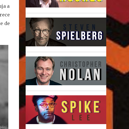
ja a
rece
te de