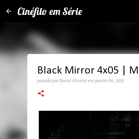
Cinéfilo em Série
Black Mirror 4x05 | 
postado por
Daniel Oliveira
em
janeiro 06, 2018