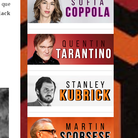
 que
lack