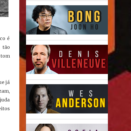
co é
 tão
 tom
ue já
zam,
ajuda
itos