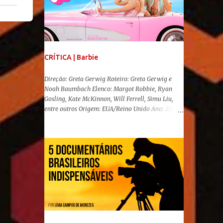
CRÍTICA | Barbie
Direção: Greta Gerwig Roteiro: Greta Gerwig e
Noah Baumbach Elenco: Margot Robbie, Ryan
Gosling, Kate McKinnon, Will Ferrell, Simu Liu,
entre outros Origem: EUA/Reino Unido Ano: 2023
"Oi, Barbies!" Após se transformar num fenômeno
cinematográfico antes mesmo de sua estreia,
Barbie , o aguardado live-action da boneca mais
famosa do mundo, enfim, chegou aos cinemas. Em
meio a toda divulgação e o hype em torno de seu
lançamento, posso afirmar que o longa, dirigido
por Greta Gerwig ( Adoráveis Mulheres ) prometeu
tudo e entregou mais ainda, se provando o filme
do ano até aqui. Repleto de criatividade, humor e
sem medo de não se levar a sério, a produção
aborda temas complexos com críticas potentes. Já