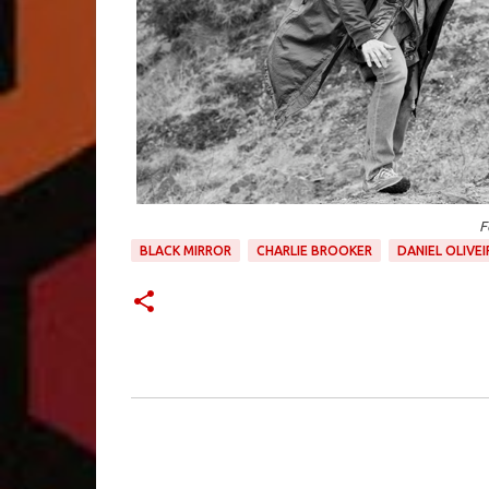
F
BLACK MIRROR
CHARLIE BROOKER
DANIEL OLIVEI
C
o