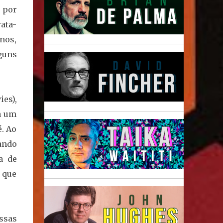
 por
rata-
nos,
guns
ies),
a um
. Ao
tando
a de
 que
ssas