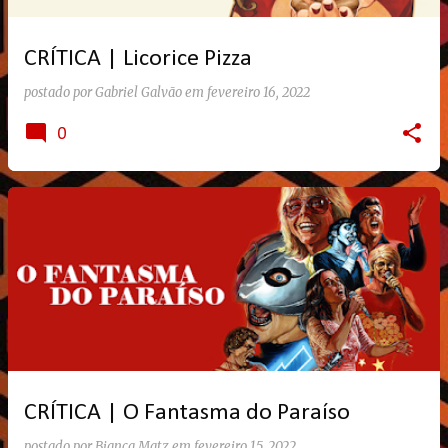
g
e
CRÍTICA | Licorice Pizza
n
s
postado por
Gabriel Galvão
em
fevereiro 16, 2022
0
CRÍTICA | O Fantasma do Paraíso
postado por
Bianca Matz
em
fevereiro 15, 2022