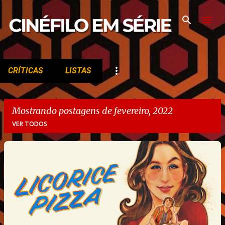
Pular para o conteúdo principal
CRÍTICAS
LISTAS
Mostrando postagens de fevereiro, 2022
VER TODOS
P
o
s
t
a