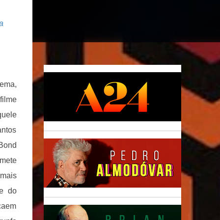
a
nema,
filme
quele
antos
Bond
omete
mais
ge do
 caem