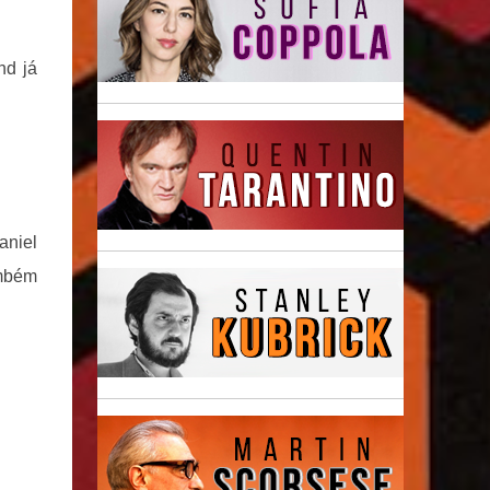
nd já
aniel
ambém