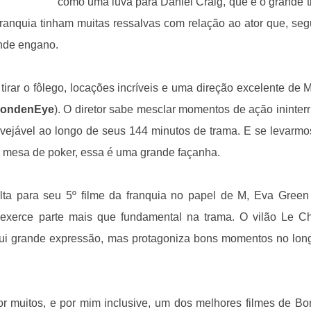
como uma luva para Daniel Craig, que é o grande t
franquia tinham muitas ressalvas com relação ao ator que, se
ande engano.
rar o fôlego, locações incríveis e uma direção excelente de M
GondenEye
). O diretor sabe mesclar momentos de ação ininterr
nvejável ao longo de seus 144 minutos de trama. E se levarm
 mesa de poker, essa é uma grande façanha.
lta para seu 5º filme da franquia no papel de M,
Eva Green
xerce parte mais que fundamental na trama. O vilão Le Chi
ui grande expressão, mas protagoniza bons momentos no lon
r muitos, e por mim inclusive, um dos melhores filmes de Bo