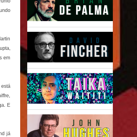
runfo
gundo
artin
upta,
os em
 está
ffre,
ga. E
nd já