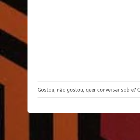
e
n
t
á
r
i
o
s
Gostou, não gostou, quer conversar sobre? 
P
o
s
t
a
r
u
m
c