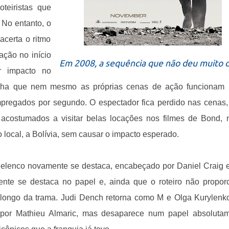
teiristas que
 No entanto, o
acerta o ritmo
ação no início
Em 2008, a sequência que não deu muito 
r impacto no
manha que nem mesmo as próprias cenas de ação funcionam
empregados por segundo. O espectador fica perdido nas cenas
acostumados a visitar belas locações nos filmes de Bond, 
ocal, a Bolívia, sem causar o impacto esperado.
O elenco novamente se destaca, encabeçado por Daniel Craig 
ente se destaca no papel e, ainda que o roteiro não propor
longo da trama. Judi Dench retorna como M e Olga Kurylenk
o por Mathieu Almaric, mas desaparece num papel absoluta