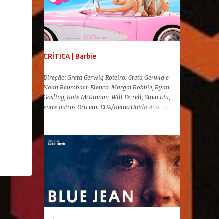
CRÍTICA | Barbie
Direção: Greta Gerwig Roteiro: Greta Gerwig e
Noah Baumbach Elenco: Margot Robbie, Ryan
Gosling, Kate McKinnon, Will Ferrell, Simu Liu,
entre outros Origem: EUA/Reino Unido Ano: 2023
"Oi, Barbies!" Após se transformar num fenômeno
cinematográfico antes mesmo de sua estreia,
Barbie , o aguardado live-action da boneca mais
famosa do mundo, enfim, chegou aos cinemas. Em
meio a toda divulgação e o hype em torno de seu
lançamento, posso afirmar que o longa, dirigido
por Greta Gerwig ( Adoráveis Mulheres ) prometeu
tudo e entregou mais ainda, se provando o filme
do ano até aqui. Repleto de criatividade, humor e
sem medo de não se levar a sério, a produção
aborda temas complexos com críticas potentes. Já