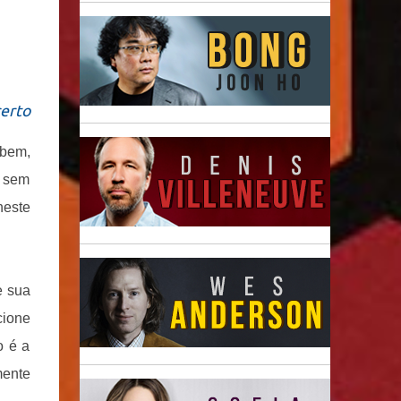
certo
 bem,
, sem
neste
e sua
cione
o é a
mente