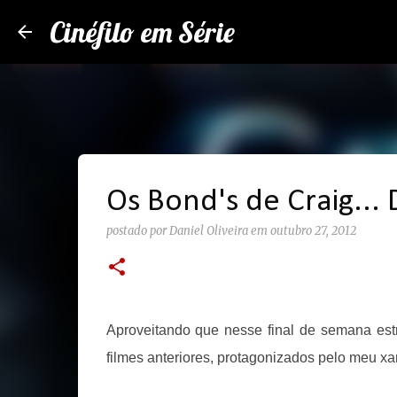
Cinéfilo em Série
Os Bond's de Craig... 
postado por
Daniel Oliveira
em
outubro 27, 2012
Aproveitando que nesse final de semana est
filmes anteriores, protagonizados pelo meu xa