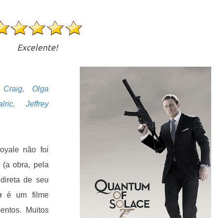
Excelente!
l Craig,
Olga
ic, Jeffrey
Royale não foi
(a obra, pela
direta de seu
e
é um filme
entos. Muitos