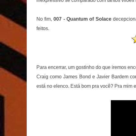
inexpressivo se comparado com tantos vilões i
No fim,
007 - Quantum of Solace
decepciona
feitos.
Para encerrar, um gostinho do que iremos en
Craig como James Bond e Javier Bardem co
está no elenco. Está bom pra você? Pra mim 