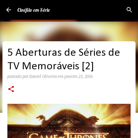
Pular para o conteúdo principal
Cinéfilo em Série
5 Aberturas de Séries de
TV Memoráveis [2]
postado por
Daniel Oliveira
em
janeiro 23, 2014