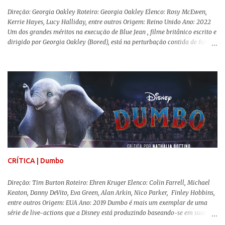
Direção: Georgia Oakley Roteiro: Georgia Oakley Elenco: Rosy McEwen,
Kerrie Hayes, Lucy Halliday, entre outros Origem: Reino Unido Ano: 2022
Um dos grandes méritos na execução de Blue Jean , filme britânico escrito e
dirigido por Georgia Oakley (Bored), está na perturbação contida de Rosy
McEwen (O Alienista) como a personagem-título. Isso porque a jovem
professora de educação física vive uma vida dupla, calculando seus
movimentos e falas, equilibrada numa frágil neutralidade entre seu
trabalho e seus afetos, passando noites bebendo e jogando sinuca com seu
grupo de amigas lésbicas e sua amante. É imperativo para ela que ambos
os mundos não se cruzem de modo algum, pois o período histórico no qual
a história se passa - 1988 na Inglaterra - é de um contexto profundamente
conservador e hostil a pessoas queer. Com o governo liderado pela então
primeira-ministra Margaret Tatcher usando recursos supostamente
constitucionais para mobilizar campanhas agressivas ao modo de vida
LGBTQ, a post...
CRÍTICA | Dumbo
Direção: Tim Burton Roteiro: Ehren Kruger Elenco: Colin Farrell, Michael
Keaton, Danny DeVito, Eva Green, Alan Arkin, Nico Parker, Finley Hobbins,
entre outros Origem: EUA Ano: 2019 Dumbo é mais um exemplar de uma
série de live-actions que a Disney está produzindo baseando-se em suas
animações clássicas. O filme de Tim Burton ( Os Fantasmas Se Divertem ) é