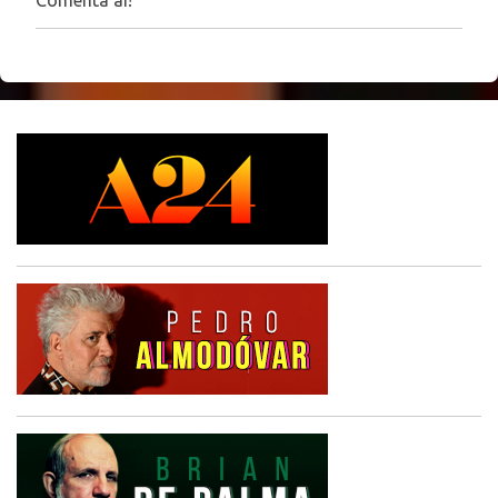
o
s
t
a
r
u
m
c
o
m
e
n
t
á
r
i
o