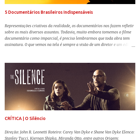
com os filhos de...
5 Documentários Brasileiros Indispensáveis
Representações criativas da realidade, os documentários nos fazem refletir
sobre os mais diversos assuntos. Todavia, muito embora tomemos o filme
documentário como imparcial, é preciso lembrarmos que toda obra tem
assinatura. O que vemos na tela é sempre a visão de um diretor e um editor
que, após horas de pesquisas e entrevistas, costuram uma história. Não
quero dizer com isso que não há verdade nos documentários, mas que é
sempre importante levarmos em conta quem assina e qual a função social
da obra. O cinema brasileiro é celeiro de grandes documentaristas, muitos
deles mundialmente reconhecidos. Pensando na variedade de estilos e
estéticas de se fazer documentários, selecionei 5 produções tupiniquins do
gênero que, para mim, são indispensáveis: ▼ Cabra Marcado para Morrer
(1984) , de Eduardo Coutinho Em 1964, devido ao golpe militar, Eduardo
Coutinho (Edifício Master) teve que abandonar as filmagens do
documentário sobre o assassinato do líder camponês Joã...
CRÍTICA | O Silêncio
Direção: John R. Leonetti Roteiro: Carey Van Dyke e Shane Van Dyke Elenco:
Stanley Tucci, Kiernan Shipka, Miranda Otto, entre outros Origem: