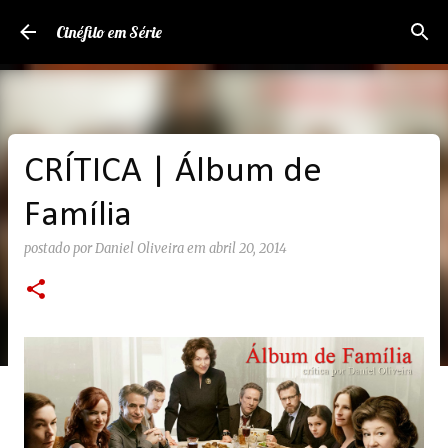
Pular para o conteúdo principal
Cinéfilo em Série
CRÍTICA | Álbum de
Família
postado por
Daniel Oliveira
em
abril 20, 2014