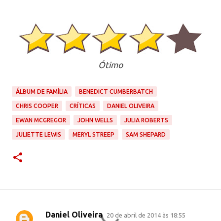
Ótimo
ÁLBUM DE FAMÍLIA
BENEDICT CUMBERBATCH
CHRIS COOPER
CRÍTICAS
DANIEL OLIVEIRA
EWAN MCGREGOR
JOHN WELLS
JULIA ROBERTS
JULIETTE LEWIS
MERYL STREEP
SAM SHEPARD
Daniel Oliveira
20 de abril de 2014 às 18:55
C