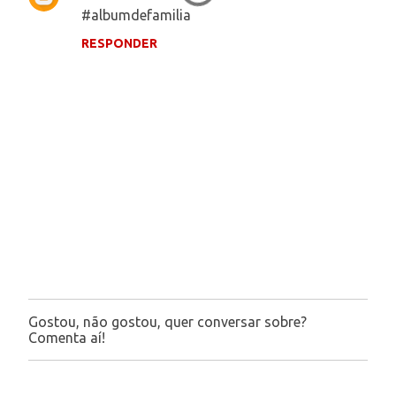
#albumdefamilia
o
RESPONDER
m
e
n
t
á
r
i
o
s
Gostou, não gostou, quer conversar sobre?
P
Comenta aí!
o
s
t
a