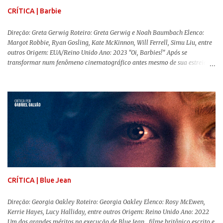
CRÍTICA | Barbie
Direção: Greta Gerwig Roteiro: Greta Gerwig e Noah Baumbach Elenco:
Margot Robbie, Ryan Gosling, Kate McKinnon, Will Ferrell, Simu Liu, entre
outros Origem: EUA/Reino Unido Ano: 2023 "Oi, Barbies!" Após se
transformar num fenômeno cinematográfico antes mesmo de sua estreia,
Barbie , o aguardado live-action da boneca mais famosa do mundo, enfim,
chegou aos cinemas. Em meio a toda divulgação e o hype em torno de seu
lançamento, posso afirmar que o longa, dirigido por Greta Gerwig (
Adoráveis Mulheres ) prometeu tudo e entregou mais ainda, se provando o
filme do ano até aqui. Repleto de criatividade, humor e sem medo de não se
levar a sério, a produção aborda temas complexos com críticas potentes. Já
conhecida por sua filmografia feminista, Gerwig traz uma reflexão de
como a Barbie se encaixa no mundo moderno, desenvolvendo a
importância e o impacto, positivo ou negativo, da boneca na vida das
pessoas. Isso tudo com um sentimento de nostalgia multigeracional. Na
trama, a Barbi...
CRÍTICA | Blue Jean
Direção: Georgia Oakley Roteiro: Georgia Oakley Elenco: Rosy McEwen,
Kerrie Hayes, Lucy Halliday, entre outros Origem: Reino Unido Ano: 2022
Um dos grandes méritos na execução de Blue Jean , filme britânico escrito e