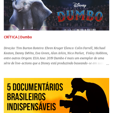
trajetória profunda do reflexo da corrupção da sociedade na vida de um ser
humano, capaz de causar perturbação e desconforto do inicio ao fim da
projeção, e por mais um bom tempo após deixar o cinema. Trata-se de
uma obra difícil de ser "digerida", pois lida com temas sensíveis, como
abuso, doença mental, bullying e violência física. Todo esse turbilhão de
informações molda a mente d...
CRÍTICA | Dumbo
Direção: Tim Burton Roteiro: Ehren Kruger Elenco: Colin Farrell, Michael
Keaton, Danny DeVito, Eva Green, Alan Arkin, Nico Parker, Finley Hobbins,
entre outros Origem: EUA Ano: 2019 Dumbo é mais um exemplar de uma
série de live-actions que a Disney está produzindo baseando-se em suas
animações clássicas. O filme de Tim Burton ( Os Fantasmas Se Divertem ) é
envolvente, emocionante, mágico e surpreendentemente inovador para um
remake , já que a história do elefantinho voador foi reinventada de forma
mais realista, se adequando perfeitamente a proposta. Não há animais
falantes, por exemplo, mas nem por isso o tom lúdico e infantil é deixado
de lado. Apesar da relevância histórica, o filme supera a animação original
em termos visuais e narrativos, , superando a animação original em termos
visuais e narrativos. A história começa quando o pai das crianças, Holt
Ferrier (Colin Farrell), uma ex-estrela de circo, volta da guerra e se depara