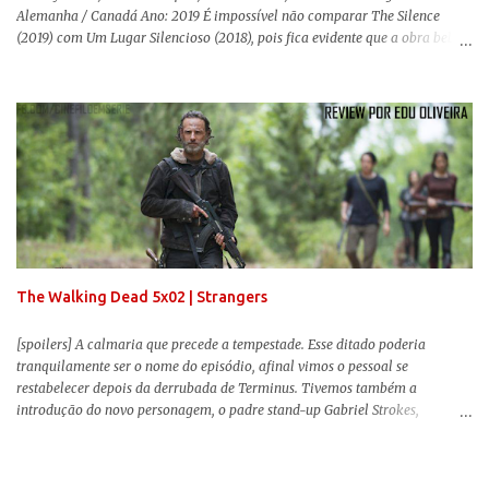
Alemanha / Canadá Ano: 2019 É impossível não comparar The Silence
(2019) com Um Lugar Silencioso (2018), pois fica evidente que a obra bebe
da fonte de seu predecessor. No entanto, há um abismo de diferenças entre
os dois, ficando evidente a inferioridade desta, especialmente quando busca
reproduzir alguns elementos que consograram a obra de John Krasinski
(The Office). Aqui os “monstros” com audições aguçadas eram seres da
Terra que estavam presos por séculos em uma caverna recém descoberta,
libertando-os pelo mundo. O espectador acompanha uma família que tem
uma pequena vantagem em relação às outras pessoas. Adivinhem? Sabem
viver em silêncio pelo fato da filha mais velha ser surda. Para aqueles que
amam filmes com temática apocalíptica, a produção pode até funcionar
como entretenimento mediano. Todo o cenário de fuga, pânico col...
The Walking Dead 5x02 | Strangers
[spoilers] A calmaria que precede a tempestade. Esse ditado poderia
tranquilamente ser o nome do episódio, afinal vimos o pessoal se
restabelecer depois da derrubada de Terminus. Tivemos também a
introdução do novo personagem, o padre stand-up Gabriel Strokes,
Abraham tentando levar o grupo para Washington e a volta de alguns
conhecidos que adoram carne humana. Falarei mais sobre a volta deles e
sobre o novo personagem no decorrer da review .