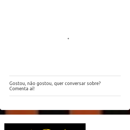
e
n
t
á
r
i
o
s
Gostou, não gostou, quer conversar sobre?
P
Comenta aí!
o
s
t
a
r
u
m
c