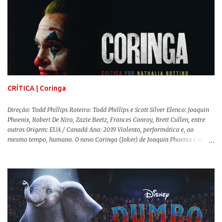
movimentos e falas, equilibrada numa frágil neutralidade entre seu
trabalho e seus afetos, passando noites bebendo e jogando sinuca com seu
grupo de amigas lésbicas e sua amante. É imperativo para ela que ambos
os mundos não se cruzem de modo algum, pois o período histórico no qual
a história se passa - 1988 na Inglaterra - é de um contexto profundamente
conservador e hostil a pessoas queer. Com o governo liderado pela então
primeira-ministra Margaret Tatcher usando recursos supostamente
constitucionais para mobilizar campanhas agressivas ao modo de vida
LGBTQ, a post...
CRÍTICA | Coringa
Direção: Todd Phillips Roteiro: Todd Phillips e Scott Silver Elenco: Joaquin
Phoenix, Robert De Niro, Zazie Beetz, Frances Conroy, Brett Cullen, entre
outros Origem: EUA / Canadá Ano: 2019 Violento, performático e, ao
mesmo tempo, humano. O novo Coringa (Joker) de Joaquin Phoenix ( Você
Nunca Esteve Realmente Aqui ) traz tudo o que há de mais intenso para
contar a história de um dos vilões mais famosos e conturbados da DC
Comics . É importante ressaltar que este não é um filme de herói. E muito
menos de vilão. O longa de Todd Phillips (Se Beber, Não Case!) segue uma
trajetória profunda do reflexo da corrupção da sociedade na vida de um ser
humano, capaz de causar perturbação e desconforto do inicio ao fim da
projeção, e por mais um bom tempo após deixar o cinema. Trata-se de
uma obra difícil de ser "digerida", pois lida com temas sensíveis, como