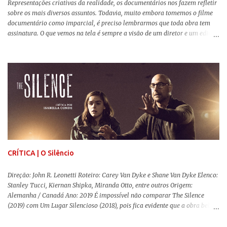
Representações criativas da realidade, os documentários nos fazem refletir
sobre os mais diversos assuntos. Todavia, muito embora tomemos o filme
documentário como imparcial, é preciso lembrarmos que toda obra tem
assinatura. O que vemos na tela é sempre a visão de um diretor e um editor
que, após horas de pesquisas e entrevistas, costuram uma história. Não
quero dizer com isso que não há verdade nos documentários, mas que é
sempre importante levarmos em conta quem assina e qual a função social
da obra. O cinema brasileiro é celeiro de grandes documentaristas, muitos
deles mundialmente reconhecidos. Pensando na variedade de estilos e
estéticas de se fazer documentários, selecionei 5 produções tupiniquins do
gênero que, para mim, são indispensáveis: ▼ Cabra Marcado para Morrer
(1984) , de Eduardo Coutinho Em 1964, devido ao golpe militar, Eduardo
Coutinho (Edifício Master) teve que abandonar as filmagens do
documentário sobre o assassinato do líder camponês Joã...
CRÍTICA | O Silêncio
Direção: John R. Leonetti Roteiro: Carey Van Dyke e Shane Van Dyke Elenco:
Stanley Tucci, Kiernan Shipka, Miranda Otto, entre outros Origem:
Alemanha / Canadá Ano: 2019 É impossível não comparar The Silence
(2019) com Um Lugar Silencioso (2018), pois fica evidente que a obra bebe
da fonte de seu predecessor. No entanto, há um abismo de diferenças entre
os dois, ficando evidente a inferioridade desta, especialmente quando busca