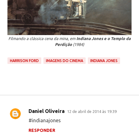
Filmando a clássica cena da mina, em
Indiana Jones e o Templo da
Perdição
(1984)
HARRISON FORD
IMAGENS DO CINEMA
INDIANA JONES
Daniel Oliveira
12 de abril de 2014 às 19:39
C
#indianajones
o
RESPONDER
m