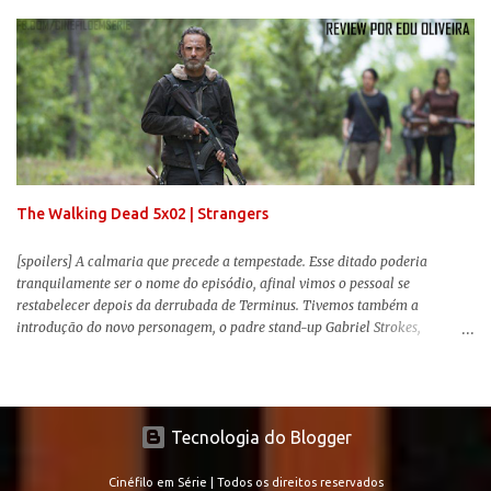
reproduzir alguns elementos que consograram a obra de John Krasinski
(The Office). Aqui os “monstros” com audições aguçadas eram seres da
Terra que estavam presos por séculos em uma caverna recém descoberta,
libertando-os pelo mundo. O espectador acompanha uma família que tem
uma pequena vantagem em relação às outras pessoas. Adivinhem? Sabem
viver em silêncio pelo fato da filha mais velha ser surda. Para aqueles que
amam filmes com temática apocalíptica, a produção pode até funcionar
como entretenimento mediano. Todo o cenário de fuga, pânico col...
The Walking Dead 5x02 | Strangers
[spoilers] A calmaria que precede a tempestade. Esse ditado poderia
tranquilamente ser o nome do episódio, afinal vimos o pessoal se
restabelecer depois da derrubada de Terminus. Tivemos também a
introdução do novo personagem, o padre stand-up Gabriel Strokes,
Abraham tentando levar o grupo para Washington e a volta de alguns
conhecidos que adoram carne humana. Falarei mais sobre a volta deles e
sobre o novo personagem no decorrer da review .
Tecnologia do Blogger
Cinéfilo em Série | Todos os direitos reservados