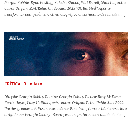
Margot Robbie, Ryan Gosling, Kate McKinnon, Will Ferrell, Simu Liu, entre
outros Origem: EUA/Reino Unido Ano: 2023 "Oi, Barbies!" Após se
transformar num fenômeno cinematográfico antes mesmo de sua estreia,
Barbie , o aguardado live-action da boneca mais famosa do mundo, enfim,
chegou aos cinemas. Em meio a toda divulgação e o hype em torno de seu
lançamento, posso afirmar que o longa, dirigido por Greta Gerwig (
Adoráveis Mulheres ) prometeu tudo e entregou mais ainda, se provando o
filme do ano até aqui. Repleto de criatividade, humor e sem medo de não se
levar a sério, a produção aborda temas complexos com críticas potentes. Já
conhecida por sua filmografia feminista, Gerwig traz uma reflexão de
como a Barbie se encaixa no mundo moderno, desenvolvendo a
importância e o impacto, positivo ou negativo, da boneca na vida das
pessoas. Isso tudo com um sentimento de nostalgia multigeracional. Na
trama, a Barbi...
CRÍTICA | Blue Jean
Direção: Georgia Oakley Roteiro: Georgia Oakley Elenco: Rosy McEwen,
Kerrie Hayes, Lucy Halliday, entre outros Origem: Reino Unido Ano: 2022
Um dos grandes méritos na execução de Blue Jean , filme britânico escrito e
dirigido por Georgia Oakley (Bored), está na perturbação contida de Rosy
McEwen (O Alienista) como a personagem-título. Isso porque a jovem
professora de educação física vive uma vida dupla, calculando seus