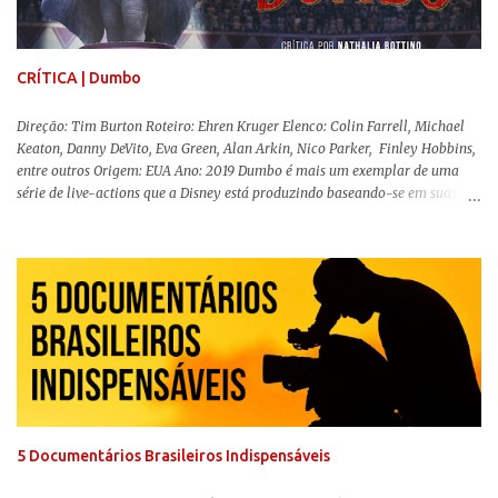
abuso, doença mental, bullying e violência física. Todo esse turbilhão de
informações molda a mente d...
CRÍTICA | Dumbo
Direção: Tim Burton Roteiro: Ehren Kruger Elenco: Colin Farrell, Michael
Keaton, Danny DeVito, Eva Green, Alan Arkin, Nico Parker, Finley Hobbins,
entre outros Origem: EUA Ano: 2019 Dumbo é mais um exemplar de uma
série de live-actions que a Disney está produzindo baseando-se em suas
animações clássicas. O filme de Tim Burton ( Os Fantasmas Se Divertem ) é
envolvente, emocionante, mágico e surpreendentemente inovador para um
remake , já que a história do elefantinho voador foi reinventada de forma
mais realista, se adequando perfeitamente a proposta. Não há animais
falantes, por exemplo, mas nem por isso o tom lúdico e infantil é deixado
de lado. Apesar da relevância histórica, o filme supera a animação original
em termos visuais e narrativos, , superando a animação original em termos
visuais e narrativos. A história começa quando o pai das crianças, Holt
Ferrier (Colin Farrell), uma ex-estrela de circo, volta da guerra e se depara
com os filhos de...
5 Documentários Brasileiros Indispensáveis