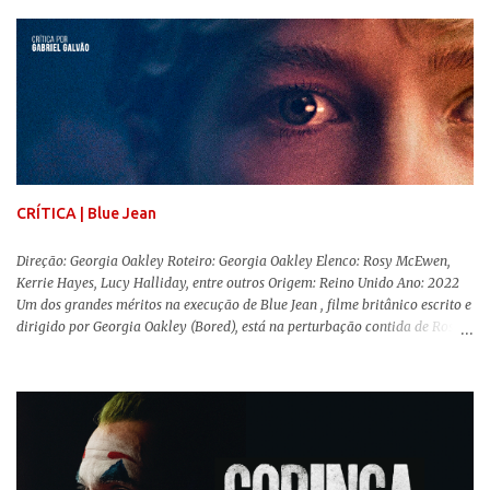
sempre importante levarmos em conta quem assina e qual a função social
da obra. O cinema brasileiro é celeiro de grandes documentaristas, muitos
deles mundialmente reconhecidos. Pensando na variedade de estilos e
estéticas de se fazer documentários, selecionei 5 produções tupiniquins do
gênero que, para mim, são indispensáveis: ▼ Cabra Marcado para Morrer
(1984) , de Eduardo Coutinho Em 1964, devido ao golpe militar, Eduardo
Coutinho (Edifício Master) teve que abandonar as filmagens do
documentário sobre o assassinato do líder camponês Joã...
CRÍTICA | Blue Jean
Direção: Georgia Oakley Roteiro: Georgia Oakley Elenco: Rosy McEwen,
Kerrie Hayes, Lucy Halliday, entre outros Origem: Reino Unido Ano: 2022
Um dos grandes méritos na execução de Blue Jean , filme britânico escrito e
dirigido por Georgia Oakley (Bored), está na perturbação contida de Rosy
McEwen (O Alienista) como a personagem-título. Isso porque a jovem
professora de educação física vive uma vida dupla, calculando seus
movimentos e falas, equilibrada numa frágil neutralidade entre seu
trabalho e seus afetos, passando noites bebendo e jogando sinuca com seu
grupo de amigas lésbicas e sua amante. É imperativo para ela que ambos
os mundos não se cruzem de modo algum, pois o período histórico no qual
a história se passa - 1988 na Inglaterra - é de um contexto profundamente