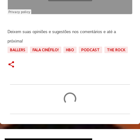
Deixem suas opiniões e sugestões nos comentários e até a
próxima!
BALLERS
FALA CINÉFILO!
HBO
PODCAST
THE ROCK
C
o
m
e
n
t