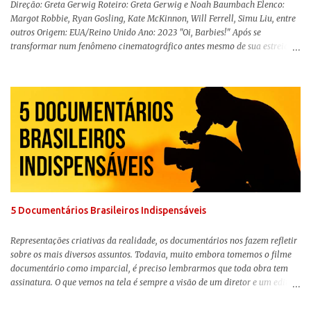
Direção: Greta Gerwig Roteiro: Greta Gerwig e Noah Baumbach Elenco:
Margot Robbie, Ryan Gosling, Kate McKinnon, Will Ferrell, Simu Liu, entre
outros Origem: EUA/Reino Unido Ano: 2023 "Oi, Barbies!" Após se
transformar num fenômeno cinematográfico antes mesmo de sua estreia,
Barbie , o aguardado live-action da boneca mais famosa do mundo, enfim,
chegou aos cinemas. Em meio a toda divulgação e o hype em torno de seu
lançamento, posso afirmar que o longa, dirigido por Greta Gerwig (
Adoráveis Mulheres ) prometeu tudo e entregou mais ainda, se provando o
filme do ano até aqui. Repleto de criatividade, humor e sem medo de não se
levar a sério, a produção aborda temas complexos com críticas potentes. Já
conhecida por sua filmografia feminista, Gerwig traz uma reflexão de
como a Barbie se encaixa no mundo moderno, desenvolvendo a
importância e o impacto, positivo ou negativo, da boneca na vida das
pessoas. Isso tudo com um sentimento de nostalgia multigeracional. Na
trama, a Barbi...
5 Documentários Brasileiros Indispensáveis
Representações criativas da realidade, os documentários nos fazem refletir
sobre os mais diversos assuntos. Todavia, muito embora tomemos o filme
documentário como imparcial, é preciso lembrarmos que toda obra tem
assinatura. O que vemos na tela é sempre a visão de um diretor e um editor
que, após horas de pesquisas e entrevistas, costuram uma história. Não
quero dizer com isso que não há verdade nos documentários, mas que é