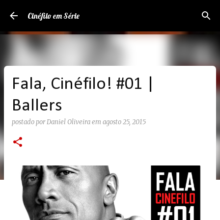
Pular para o conteúdo principal
Cinéfilo em Série
Fala, Cinéfilo! #01 |
Ballers
postado por
Daniel Oliveira
em
agosto 25, 2015