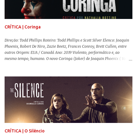
conservador e hostil a pessoas queer. Com o governo liderado pela então
primeira-ministra Margaret Tatcher usando recursos supostamente
constitucionais para mobilizar campanhas agressivas ao modo de vida
LGBTQ, a post...
CRÍTICA | Coringa
Direção: Todd Phillips Roteiro: Todd Phillips e Scott Silver Elenco: Joaquin
Phoenix, Robert De Niro, Zazie Beetz, Frances Conroy, Brett Cullen, entre
outros Origem: EUA / Canadá Ano: 2019 Violento, performático e, ao
mesmo tempo, humano. O novo Coringa (Joker) de Joaquin Phoenix ( Você
Nunca Esteve Realmente Aqui ) traz tudo o que há de mais intenso para
contar a história de um dos vilões mais famosos e conturbados da DC
Comics . É importante ressaltar que este não é um filme de herói. E muito
menos de vilão. O longa de Todd Phillips (Se Beber, Não Case!) segue uma
trajetória profunda do reflexo da corrupção da sociedade na vida de um ser
humano, capaz de causar perturbação e desconforto do inicio ao fim da
projeção, e por mais um bom tempo após deixar o cinema. Trata-se de
uma obra difícil de ser "digerida", pois lida com temas sensíveis, como
abuso, doença mental, bullying e violência física. Todo esse turbilhão de
informações molda a mente d...
CRÍTICA | O Silêncio