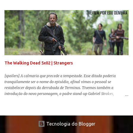
envolvente, emocionante, mágico e surpreendentemente inovador para um
remake , já que a história do elefantinho voador foi reinventada de forma
mais realista, se adequando perfeitamente a proposta. Não há animais
falantes, por exemplo, mas nem por isso o tom lúdico e infantil é deixado
de lado. Apesar da relevância histórica, o filme supera a animação original
em termos visuais e narrativos, , superando a animação original em termos
visuais e narrativos. A história começa quando o pai das crianças, Holt
Ferrier (Colin Farrell), uma ex-estrela de circo, volta da guerra e se depara
com os filhos de...
The Walking Dead 5x02 | Strangers
[spoilers] A calmaria que precede a tempestade. Esse ditado poderia
tranquilamente ser o nome do episódio, afinal vimos o pessoal se
restabelecer depois da derrubada de Terminus. Tivemos também a
introdução do novo personagem, o padre stand-up Gabriel Strokes,
Abraham tentando levar o grupo para Washington e a volta de alguns
conhecidos que adoram carne humana. Falarei mais sobre a volta deles e
sobre o novo personagem no decorrer da review .
Tecnologia do Blogger