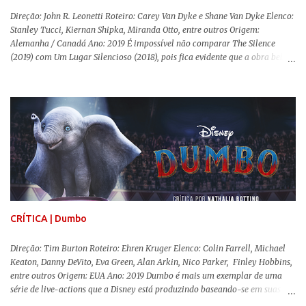
Direção: John R. Leonetti Roteiro: Carey Van Dyke e Shane Van Dyke Elenco:
Stanley Tucci, Kiernan Shipka, Miranda Otto, entre outros Origem:
Alemanha / Canadá Ano: 2019 É impossível não comparar The Silence
(2019) com Um Lugar Silencioso (2018), pois fica evidente que a obra bebe
da fonte de seu predecessor. No entanto, há um abismo de diferenças entre
os dois, ficando evidente a inferioridade desta, especialmente quando busca
reproduzir alguns elementos que consograram a obra de John Krasinski
(The Office). Aqui os “monstros” com audições aguçadas eram seres da
Terra que estavam presos por séculos em uma caverna recém descoberta,
libertando-os pelo mundo. O espectador acompanha uma família que tem
uma pequena vantagem em relação às outras pessoas. Adivinhem? Sabem
viver em silêncio pelo fato da filha mais velha ser surda. Para aqueles que
amam filmes com temática apocalíptica, a produção pode até funcionar
como entretenimento mediano. Todo o cenário de fuga, pânico col...
CRÍTICA | Dumbo
Direção: Tim Burton Roteiro: Ehren Kruger Elenco: Colin Farrell, Michael
Keaton, Danny DeVito, Eva Green, Alan Arkin, Nico Parker, Finley Hobbins,
entre outros Origem: EUA Ano: 2019 Dumbo é mais um exemplar de uma
série de live-actions que a Disney está produzindo baseando-se em suas
animações clássicas. O filme de Tim Burton ( Os Fantasmas Se Divertem ) é