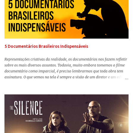
filme do ano até aqui. Repleto de criatividade, humor e sem medo de não se
levar a sério, a produção aborda temas complexos com críticas potentes. Já
conhecida por sua filmografia feminista, Gerwig traz uma reflexão de
como a Barbie se encaixa no mundo moderno, desenvolvendo a
importância e o impacto, positivo ou negativo, da boneca na vida das
pessoas. Isso tudo com um sentimento de nostalgia multigeracional. Na
trama, a Barbi...
5 Documentários Brasileiros Indispensáveis
Representações criativas da realidade, os documentários nos fazem refletir
sobre os mais diversos assuntos. Todavia, muito embora tomemos o filme
documentário como imparcial, é preciso lembrarmos que toda obra tem
assinatura. O que vemos na tela é sempre a visão de um diretor e um editor
que, após horas de pesquisas e entrevistas, costuram uma história. Não
quero dizer com isso que não há verdade nos documentários, mas que é
sempre importante levarmos em conta quem assina e qual a função social
da obra. O cinema brasileiro é celeiro de grandes documentaristas, muitos
deles mundialmente reconhecidos. Pensando na variedade de estilos e
estéticas de se fazer documentários, selecionei 5 produções tupiniquins do
gênero que, para mim, são indispensáveis: ▼ Cabra Marcado para Morrer
(1984) , de Eduardo Coutinho Em 1964, devido ao golpe militar, Eduardo
Coutinho (Edifício Master) teve que abandonar as filmagens do