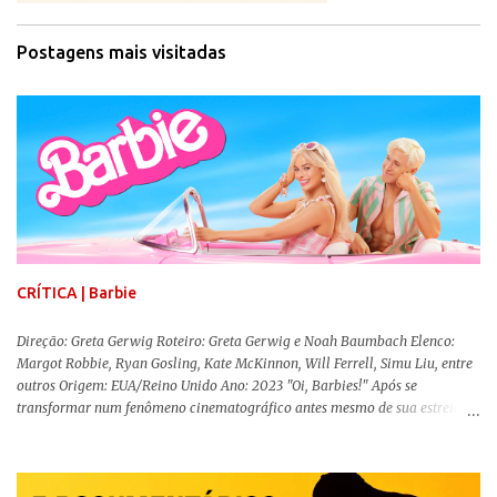
Postagens mais visitadas
CRÍTICA | Barbie
Direção: Greta Gerwig Roteiro: Greta Gerwig e Noah Baumbach Elenco:
Margot Robbie, Ryan Gosling, Kate McKinnon, Will Ferrell, Simu Liu, entre
outros Origem: EUA/Reino Unido Ano: 2023 "Oi, Barbies!" Após se
transformar num fenômeno cinematográfico antes mesmo de sua estreia,
Barbie , o aguardado live-action da boneca mais famosa do mundo, enfim,
chegou aos cinemas. Em meio a toda divulgação e o hype em torno de seu
lançamento, posso afirmar que o longa, dirigido por Greta Gerwig (
Adoráveis Mulheres ) prometeu tudo e entregou mais ainda, se provando o