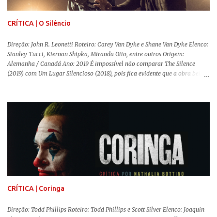
documentário sobre o assassinato do líder camponês Joã...
CRÍTICA | O Silêncio
Direção: John R. Leonetti Roteiro: Carey Van Dyke e Shane Van Dyke Elenco:
Stanley Tucci, Kiernan Shipka, Miranda Otto, entre outros Origem:
Alemanha / Canadá Ano: 2019 É impossível não comparar The Silence
(2019) com Um Lugar Silencioso (2018), pois fica evidente que a obra bebe
da fonte de seu predecessor. No entanto, há um abismo de diferenças entre
os dois, ficando evidente a inferioridade desta, especialmente quando busca
reproduzir alguns elementos que consograram a obra de John Krasinski
(The Office). Aqui os “monstros” com audições aguçadas eram seres da
Terra que estavam presos por séculos em uma caverna recém descoberta,
libertando-os pelo mundo. O espectador acompanha uma família que tem
uma pequena vantagem em relação às outras pessoas. Adivinhem? Sabem
viver em silêncio pelo fato da filha mais velha ser surda. Para aqueles que
amam filmes com temática apocalíptica, a produção pode até funcionar
como entretenimento mediano. Todo o cenário de fuga, pânico col...
CRÍTICA | Coringa
Direção: Todd Phillips Roteiro: Todd Phillips e Scott Silver Elenco: Joaquin