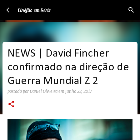
Pular para o conteúdo principal
Cinéfilo em Série
NEWS | David Fincher
confirmado na direção de
Guerra Mundial Z 2
postado por
Daniel Oliveira
em
junho 22, 2017