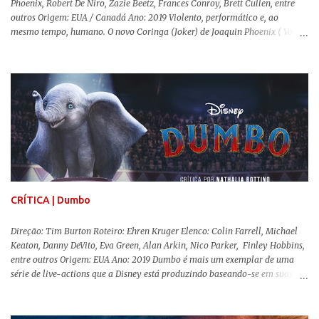
Phoenix, Robert De Niro, Zazie Beetz, Frances Conroy, Brett Cullen, entre
outros Origem: EUA / Canadá Ano: 2019 Violento, performático e, ao
mesmo tempo, humano. O novo Coringa (Joker) de Joaquin Phoenix ( Você
Nunca Esteve Realmente Aqui ) traz tudo o que há de mais intenso para
contar a história de um dos vilões mais famosos e conturbados da DC
Comics . É importante ressaltar que este não é um filme de herói. E muito
menos de vilão. O longa de Todd Phillips (Se Beber, Não Case!) segue uma
trajetória profunda do reflexo da corrupção da sociedade na vida de um ser
humano, capaz de causar perturbação e desconforto do inicio ao fim da
projeção, e por mais um bom tempo após deixar o cinema. Trata-se de
uma obra difícil de ser "digerida", pois lida com temas sensíveis, como
abuso, doença mental, bullying e violência física. Todo esse turbilhão de
informações molda a mente d...
CRÍTICA | Dumbo
Direção: Tim Burton Roteiro: Ehren Kruger Elenco: Colin Farrell, Michael
Keaton, Danny DeVito, Eva Green, Alan Arkin, Nico Parker, Finley Hobbins,
entre outros Origem: EUA Ano: 2019 Dumbo é mais um exemplar de uma
série de live-actions que a Disney está produzindo baseando-se em suas
animações clássicas. O filme de Tim Burton ( Os Fantasmas Se Divertem ) é
envolvente, emocionante, mágico e surpreendentemente inovador para um
remake , já que a história do elefantinho voador foi reinventada de forma