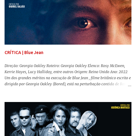
mais realista, se adequando perfeitamente a proposta. Não há animais
falantes, por exemplo, mas nem por isso o tom lúdico e infantil é deixado
de lado. Apesar da relevância histórica, o filme supera a animação original
em termos visuais e narrativos, , superando a animação original em termos
visuais e narrativos. A história começa quando o pai das crianças, Holt
Ferrier (Colin Farrell), uma ex-estrela de circo, volta da guerra e se depara
com os filhos de...
CRÍTICA | Blue Jean
Direção: Georgia Oakley Roteiro: Georgia Oakley Elenco: Rosy McEwen,
Kerrie Hayes, Lucy Halliday, entre outros Origem: Reino Unido Ano: 2022
Um dos grandes méritos na execução de Blue Jean , filme britânico escrito e
dirigido por Georgia Oakley (Bored), está na perturbação contida de Rosy
McEwen (O Alienista) como a personagem-título. Isso porque a jovem
professora de educação física vive uma vida dupla, calculando seus
movimentos e falas, equilibrada numa frágil neutralidade entre seu
trabalho e seus afetos, passando noites bebendo e jogando sinuca com seu
grupo de amigas lésbicas e sua amante. É imperativo para ela que ambos
os mundos não se cruzem de modo algum, pois o período histórico no qual
a história se passa - 1988 na Inglaterra - é de um contexto profundamente
conservador e hostil a pessoas queer. Com o governo liderado pela então