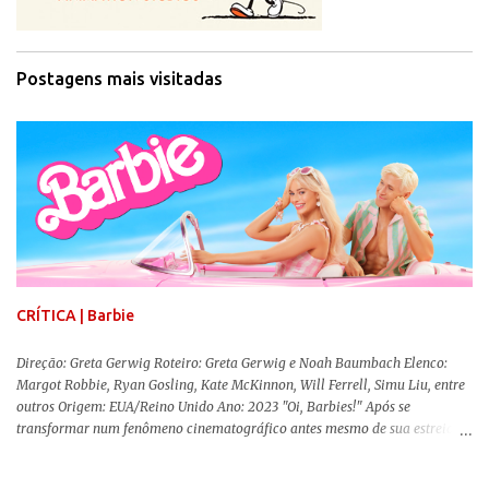
Postagens mais visitadas
CRÍTICA | Barbie
Direção: Greta Gerwig Roteiro: Greta Gerwig e Noah Baumbach Elenco:
Margot Robbie, Ryan Gosling, Kate McKinnon, Will Ferrell, Simu Liu, entre
outros Origem: EUA/Reino Unido Ano: 2023 "Oi, Barbies!" Após se
transformar num fenômeno cinematográfico antes mesmo de sua estreia,
Barbie , o aguardado live-action da boneca mais famosa do mundo, enfim,
chegou aos cinemas. Em meio a toda divulgação e o hype em torno de seu