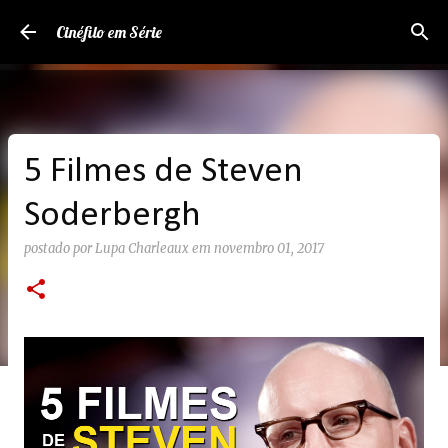
Pular para o conteúdo principal
Cinéfilo em Série
5 Filmes de Steven
Soderbergh
postado por
Lupa Charleaux
em
novembro 01, 2017