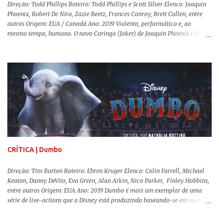
Direção: Todd Phillips Roteiro: Todd Phillips e Scott Silver Elenco: Joaquin
Phoenix, Robert De Niro, Zazie Beetz, Frances Conroy, Brett Cullen, entre
outros Origem: EUA / Canadá Ano: 2019 Violento, performático e, ao
mesmo tempo, humano. O novo Coringa (Joker) de Joaquin Phoenix ( Você
Nunca Esteve Realmente Aqui ) traz tudo o que há de mais intenso para
contar a história de um dos vilões mais famosos e conturbados da DC
Comics . É importante ressaltar que este não é um filme de herói. E muito
menos de vilão. O longa de Todd Phillips (Se Beber, Não Case!) segue uma
trajetória profunda do reflexo da corrupção da sociedade na vida de um ser
humano, capaz de causar perturbação e desconforto do inicio ao fim da
projeção, e por mais um bom tempo após deixar o cinema. Trata-se de
uma obra difícil de ser "digerida", pois lida com temas sensíveis, como
abuso, doença mental, bullying e violência física. Todo esse turbilhão de
informações molda a mente d...
CRÍTICA | Dumbo
Direção: Tim Burton Roteiro: Ehren Kruger Elenco: Colin Farrell, Michael
Keaton, Danny DeVito, Eva Green, Alan Arkin, Nico Parker, Finley Hobbins,
entre outros Origem: EUA Ano: 2019 Dumbo é mais um exemplar de uma
série de live-actions que a Disney está produzindo baseando-se em suas
animações clássicas. O filme de Tim Burton ( Os Fantasmas Se Divertem ) é