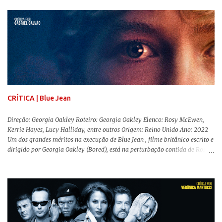
envolvente, emocionante, mágico e surpreendentemente inovador para um
remake , já que a história do elefantinho voador foi reinventada de forma
mais realista, se adequando perfeitamente a proposta. Não há animais
falantes, por exemplo, mas nem por isso o tom lúdico e infantil é deixado
de lado. Apesar da relevância histórica, o filme supera a animação original
em termos visuais e narrativos, , superando a animação original em termos
visuais e narrativos. A história começa quando o pai das crianças, Holt
Ferrier (Colin Farrell), uma ex-estrela de circo, volta da guerra e se depara
com os filhos de...
CRÍTICA | Blue Jean
Direção: Georgia Oakley Roteiro: Georgia Oakley Elenco: Rosy McEwen,
Kerrie Hayes, Lucy Halliday, entre outros Origem: Reino Unido Ano: 2022
Um dos grandes méritos na execução de Blue Jean , filme britânico escrito e
dirigido por Georgia Oakley (Bored), está na perturbação contida de Rosy
McEwen (O Alienista) como a personagem-título. Isso porque a jovem
professora de educação física vive uma vida dupla, calculando seus
movimentos e falas, equilibrada numa frágil neutralidade entre seu
trabalho e seus afetos, passando noites bebendo e jogando sinuca com seu
grupo de amigas lésbicas e sua amante. É imperativo para ela que ambos
os mundos não se cruzem de modo algum, pois o período histórico no qual
a história se passa - 1988 na Inglaterra - é de um contexto profundamente