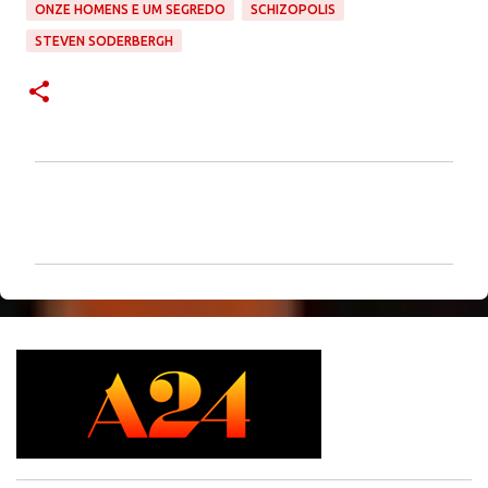
ONZE HOMENS E UM SEGREDO
SCHIZOPOLIS
STEVEN SODERBERGH
C
o
m
e
n
t
á
r
i
o