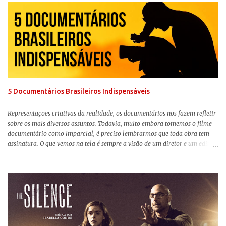
lançamento, posso afirmar que o longa, dirigido por Greta Gerwig (
Adoráveis Mulheres ) prometeu tudo e entregou mais ainda, se provando o
filme do ano até aqui. Repleto de criatividade, humor e sem medo de não se
levar a sério, a produção aborda temas complexos com críticas potentes. Já
conhecida por sua filmografia feminista, Gerwig traz uma reflexão de
como a Barbie se encaixa no mundo moderno, desenvolvendo a
importância e o impacto, positivo ou negativo, da boneca na vida das
pessoas. Isso tudo com um sentimento de nostalgia multigeracional. Na
trama, a Barbi...
5 Documentários Brasileiros Indispensáveis
Representações criativas da realidade, os documentários nos fazem refletir
sobre os mais diversos assuntos. Todavia, muito embora tomemos o filme
documentário como imparcial, é preciso lembrarmos que toda obra tem
assinatura. O que vemos na tela é sempre a visão de um diretor e um editor
que, após horas de pesquisas e entrevistas, costuram uma história. Não
quero dizer com isso que não há verdade nos documentários, mas que é
sempre importante levarmos em conta quem assina e qual a função social
da obra. O cinema brasileiro é celeiro de grandes documentaristas, muitos
deles mundialmente reconhecidos. Pensando na variedade de estilos e
estéticas de se fazer documentários, selecionei 5 produções tupiniquins do
gênero que, para mim, são indispensáveis: ▼ Cabra Marcado para Morrer
(1984) , de Eduardo Coutinho Em 1964, devido ao golpe militar, Eduardo