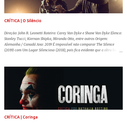
Coutinho (Edifício Master) teve que abandonar as filmagens do
documentário sobre o assassinato do líder camponês Joã...
CRÍTICA | O Silêncio
Direção: John R. Leonetti Roteiro: Carey Van Dyke e Shane Van Dyke Elenco:
Stanley Tucci, Kiernan Shipka, Miranda Otto, entre outros Origem:
Alemanha / Canadá Ano: 2019 É impossível não comparar The Silence
(2019) com Um Lugar Silencioso (2018), pois fica evidente que a obra bebe
da fonte de seu predecessor. No entanto, há um abismo de diferenças entre
os dois, ficando evidente a inferioridade desta, especialmente quando busca
reproduzir alguns elementos que consograram a obra de John Krasinski
(The Office). Aqui os “monstros” com audições aguçadas eram seres da
Terra que estavam presos por séculos em uma caverna recém descoberta,
libertando-os pelo mundo. O espectador acompanha uma família que tem
uma pequena vantagem em relação às outras pessoas. Adivinhem? Sabem
viver em silêncio pelo fato da filha mais velha ser surda. Para aqueles que
amam filmes com temática apocalíptica, a produção pode até funcionar
como entretenimento mediano. Todo o cenário de fuga, pânico col...
CRÍTICA | Coringa