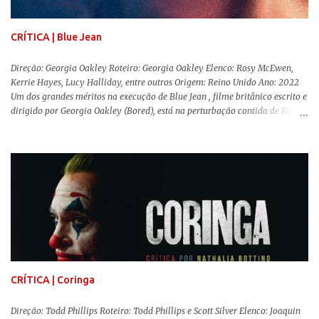
pessoas. Isso tudo com um sentimento de nostalgia multigeracional. Na
trama, a Barbi...
CRÍTICA | Blue Jean
Direção: Georgia Oakley Roteiro: Georgia Oakley Elenco: Rosy McEwen,
Kerrie Hayes, Lucy Halliday, entre outros Origem: Reino Unido Ano: 2022
Um dos grandes méritos na execução de Blue Jean , filme britânico escrito e
dirigido por Georgia Oakley (Bored), está na perturbação contida de Rosy
McEwen (O Alienista) como a personagem-título. Isso porque a jovem
professora de educação física vive uma vida dupla, calculando seus
movimentos e falas, equilibrada numa frágil neutralidade entre seu
trabalho e seus afetos, passando noites bebendo e jogando sinuca com seu
grupo de amigas lésbicas e sua amante. É imperativo para ela que ambos
os mundos não se cruzem de modo algum, pois o período histórico no qual
a história se passa - 1988 na Inglaterra - é de um contexto profundamente
conservador e hostil a pessoas queer. Com o governo liderado pela então
primeira-ministra Margaret Tatcher usando recursos supostamente
constitucionais para mobilizar campanhas agressivas ao modo de vida
LGBTQ, a post...
CRÍTICA | Coringa
Direção: Todd Phillips Roteiro: Todd Phillips e Scott Silver Elenco: Joaquin