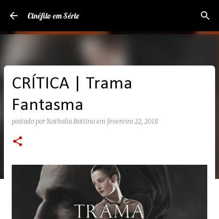
Pular para o conteúdo principal
Cinéfilo em Série
CRÍTICA | Trama
Fantasma
postado por
Nathalia Bottino
em
fevereiro 22, 2018