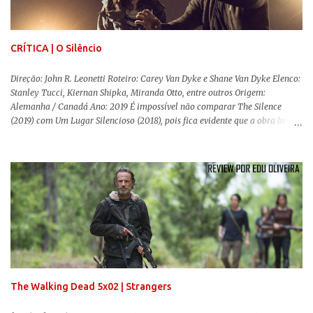
Coutinho (Edifício Master) teve que abandonar as filmagens do
documentário sobre o assassinato do líder camponês Joã...
CRÍTICA | O Silêncio
Direção: John R. Leonetti Roteiro: Carey Van Dyke e Shane Van Dyke Elenco:
Stanley Tucci, Kiernan Shipka, Miranda Otto, entre outros Origem:
Alemanha / Canadá Ano: 2019 É impossível não comparar The Silence
(2019) com Um Lugar Silencioso (2018), pois fica evidente que a obra bebe
da fonte de seu predecessor. No entanto, há um abismo de diferenças entre
os dois, ficando evidente a inferioridade desta, especialmente quando busca
reproduzir alguns elementos que consograram a obra de John Krasinski
(The Office). Aqui os “monstros” com audições aguçadas eram seres da
Terra que estavam presos por séculos em uma caverna recém descoberta,
libertando-os pelo mundo. O espectador acompanha uma família que tem
uma pequena vantagem em relação às outras pessoas. Adivinhem? Sabem
viver em silêncio pelo fato da filha mais velha ser surda. Para aqueles que
amam filmes com temática apocalíptica, a produção pode até funcionar
como entretenimento mediano. Todo o cenário de fuga, pânico col...
The Walking Dead 5x02 | Strangers