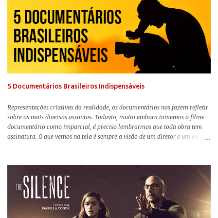
remake , já que a história do elefantinho voador foi reinventada de forma
mais realista, se adequando perfeitamente a proposta. Não há animais
falantes, por exemplo, mas nem por isso o tom lúdico e infantil é deixado
de lado. Apesar da relevância histórica, o filme supera a animação original
em termos visuais e narrativos, , superando a animação original em termos
visuais e narrativos. A história começa quando o pai das crianças, Holt
Ferrier (Colin Farrell), uma ex-estrela de circo, volta da guerra e se depara
com os filhos de...
5 Documentários Brasileiros Indispensáveis
Representações criativas da realidade, os documentários nos fazem refletir
sobre os mais diversos assuntos. Todavia, muito embora tomemos o filme
documentário como imparcial, é preciso lembrarmos que toda obra tem
assinatura. O que vemos na tela é sempre a visão de um diretor e um editor
que, após horas de pesquisas e entrevistas, costuram uma história. Não
quero dizer com isso que não há verdade nos documentários, mas que é
sempre importante levarmos em conta quem assina e qual a função social
da obra. O cinema brasileiro é celeiro de grandes documentaristas, muitos
deles mundialmente reconhecidos. Pensando na variedade de estilos e
estéticas de se fazer documentários, selecionei 5 produções tupiniquins do
gênero que, para mim, são indispensáveis: ▼ Cabra Marcado para Morrer
(1984) , de Eduardo Coutinho Em 1964, devido ao golpe militar, Eduardo