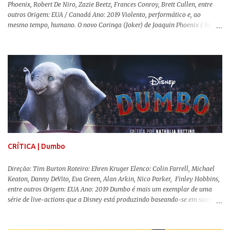
Phoenix, Robert De Niro, Zazie Beetz, Frances Conroy, Brett Cullen, entre
outros Origem: EUA / Canadá Ano: 2019 Violento, performático e, ao
mesmo tempo, humano. O novo Coringa (Joker) de Joaquin Phoenix ( Você
Nunca Esteve Realmente Aqui ) traz tudo o que há de mais intenso para
contar a história de um dos vilões mais famosos e conturbados da DC
Comics . É importante ressaltar que este não é um filme de herói. E muito
menos de vilão. O longa de Todd Phillips (Se Beber, Não Case!) segue uma
trajetória profunda do reflexo da corrupção da sociedade na vida de um ser
humano, capaz de causar perturbação e desconforto do inicio ao fim da
projeção, e por mais um bom tempo após deixar o cinema. Trata-se de
uma obra difícil de ser "digerida", pois lida com temas sensíveis, como
abuso, doença mental, bullying e violência física. Todo esse turbilhão de
informações molda a mente d...
CRÍTICA | Dumbo
Direção: Tim Burton Roteiro: Ehren Kruger Elenco: Colin Farrell, Michael
Keaton, Danny DeVito, Eva Green, Alan Arkin, Nico Parker, Finley Hobbins,
entre outros Origem: EUA Ano: 2019 Dumbo é mais um exemplar de uma
série de live-actions que a Disney está produzindo baseando-se em suas
animações clássicas. O filme de Tim Burton ( Os Fantasmas Se Divertem ) é
envolvente, emocionante, mágico e surpreendentemente inovador para um