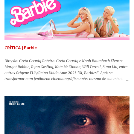
CRÍTICA | Barbie
Direção: Greta Gerwig Roteiro: Greta Gerwig e Noah Baumbach Elenco:
Margot Robbie, Ryan Gosling, Kate McKinnon, Will Ferrell, Simu Liu, entre
outros Origem: EUA/Reino Unido Ano: 2023 "Oi, Barbies!" Após se
transformar num fenômeno cinematográfico antes mesmo de sua estreia,
Barbie , o aguardado live-action da boneca mais famosa do mundo, enfim,
chegou aos cinemas. Em meio a toda divulgação e o hype em torno de seu
lançamento, posso afirmar que o longa, dirigido por Greta Gerwig (
Adoráveis Mulheres ) prometeu tudo e entregou mais ainda, se provando o
filme do ano até aqui. Repleto de criatividade, humor e sem medo de não se
levar a sério, a produção aborda temas complexos com críticas potentes. Já
conhecida por sua filmografia feminista, Gerwig traz uma reflexão de
como a Barbie se encaixa no mundo moderno, desenvolvendo a
importância e o impacto, positivo ou negativo, da boneca na vida das