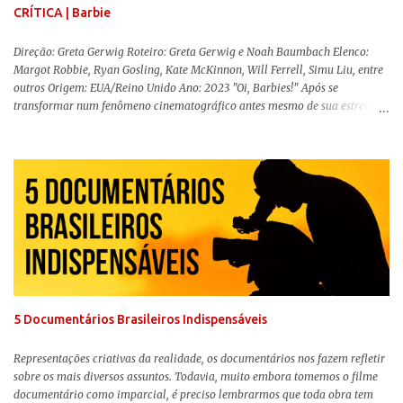
CRÍTICA | Barbie
Direção: Greta Gerwig Roteiro: Greta Gerwig e Noah Baumbach Elenco:
Margot Robbie, Ryan Gosling, Kate McKinnon, Will Ferrell, Simu Liu, entre
outros Origem: EUA/Reino Unido Ano: 2023 "Oi, Barbies!" Após se
transformar num fenômeno cinematográfico antes mesmo de sua estreia,
Barbie , o aguardado live-action da boneca mais famosa do mundo, enfim,
chegou aos cinemas. Em meio a toda divulgação e o hype em torno de seu
lançamento, posso afirmar que o longa, dirigido por Greta Gerwig (
Adoráveis Mulheres ) prometeu tudo e entregou mais ainda, se provando o
filme do ano até aqui. Repleto de criatividade, humor e sem medo de não se
levar a sério, a produção aborda temas complexos com críticas potentes. Já
conhecida por sua filmografia feminista, Gerwig traz uma reflexão de
como a Barbie se encaixa no mundo moderno, desenvolvendo a
importância e o impacto, positivo ou negativo, da boneca na vida das
pessoas. Isso tudo com um sentimento de nostalgia multigeracional. Na
trama, a Barbi...
5 Documentários Brasileiros Indispensáveis
Representações criativas da realidade, os documentários nos fazem refletir
sobre os mais diversos assuntos. Todavia, muito embora tomemos o filme
documentário como imparcial, é preciso lembrarmos que toda obra tem