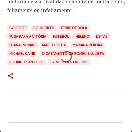
história dessa rivalidade que divide muita gente,
felizmente ou infelizmente.
BOLEIROS
COLIN FIRTH
FEBRE DE BOLA
FUGA PARA A VITÓRIA
FUTEBOL
HELENO
LISTAS
LUANA PIOVANI
MARCO RICCA
MARIANA PEREIRA
MICHAEL CAINE
O CASAMENTO DE ROMEU E JULIETA
RODRIGO SANTORO
SYLVESTER STALLONE
C
o
m
e