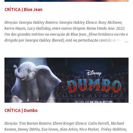
CRÍTICA | Blue Jean
Direção: Georgia Oakley Roteiro: Georgia Oakley Elenco: Rosy McEwen,
Kerrie Hayes, Lucy Halliday, entre outros Origem: Reino Unido Ano: 2022
Um dos grandes méritos na execução de Blue Jean , filme britânico escrito e
dirigido por Georgia Oakley (Bored), está na perturbação contida de Rosy
McEwen (O Alienista) como a personagem-título. Isso porque a jovem
professora de educação física vive uma vida dupla, calculando seus
movimentos e falas, equilibrada numa frágil neutralidade entre seu
trabalho e seus afetos, passando noites bebendo e jogando sinuca com seu
grupo de amigas lésbicas e sua amante. É imperativo para ela que ambos
os mundos não se cruzem de modo algum, pois o período histórico no qual
a história se passa - 1988 na Inglaterra - é de um contexto profundamente
conservador e hostil a pessoas queer. Com o governo liderado pela então
primeira-ministra Margaret Tatcher usando recursos supostamente
constitucionais para mobilizar campanhas agressivas ao modo de vida
LGBTQ, a post...
CRÍTICA | Dumbo
Direção: Tim Burton Roteiro: Ehren Kruger Elenco: Colin Farrell, Michael
Keaton, Danny DeVito, Eva Green, Alan Arkin, Nico Parker, Finley Hobbins,