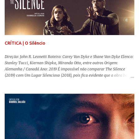
trajetória profunda do reflexo da corrupção da sociedade na vida de um ser
humano, capaz de causar perturbação e desconforto do inicio ao fim da
projeção, e por mais um bom tempo após deixar o cinema. Trata-se de
uma obra difícil de ser "digerida", pois lida com temas sensíveis, como
abuso, doença mental, bullying e violência física. Todo esse turbilhão de
informações molda a mente d...
CRÍTICA | O Silêncio
Direção: John R. Leonetti Roteiro: Carey Van Dyke e Shane Van Dyke Elenco:
Stanley Tucci, Kiernan Shipka, Miranda Otto, entre outros Origem:
Alemanha / Canadá Ano: 2019 É impossível não comparar The Silence
(2019) com Um Lugar Silencioso (2018), pois fica evidente que a obra bebe
da fonte de seu predecessor. No entanto, há um abismo de diferenças entre
os dois, ficando evidente a inferioridade desta, especialmente quando busca
reproduzir alguns elementos que consograram a obra de John Krasinski
(The Office). Aqui os “monstros” com audições aguçadas eram seres da
Terra que estavam presos por séculos em uma caverna recém descoberta,
libertando-os pelo mundo. O espectador acompanha uma família que tem
uma pequena vantagem em relação às outras pessoas. Adivinhem? Sabem
viver em silêncio pelo fato da filha mais velha ser surda. Para aqueles que
amam filmes com temática apocalíptica, a produção pode até funcionar
como entretenimento mediano. Todo o cenário de fuga, pânico col...