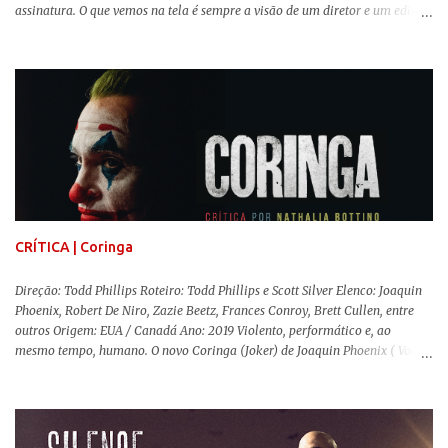
assinatura. O que vemos na tela é sempre a visão de um diretor e um editor
que, após horas de pesquisas e entrevistas, costuram uma história. Não
quero dizer com isso que não há verdade nos documentários, mas que é
sempre importante levarmos em conta quem assina e qual a função social
da obra. O cinema brasileiro é celeiro de grandes documentaristas, muitos
deles mundialmente reconhecidos. Pensando na variedade de estilos e
estéticas de se fazer documentários, selecionei 5 produções tupiniquins do
gênero que, para mim, são indispensáveis: ▼ Cabra Marcado para Morrer
(1984) , de Eduardo Coutinho Em 1964, devido ao golpe militar, Eduardo
Coutinho (Edifício Master) teve que abandonar as filmagens do
documentário sobre o assassinato do líder camponês Joã...
CRÍTICA | Coringa
Direção: Todd Phillips Roteiro: Todd Phillips e Scott Silver Elenco: Joaquin
Phoenix, Robert De Niro, Zazie Beetz, Frances Conroy, Brett Cullen, entre
outros Origem: EUA / Canadá Ano: 2019 Violento, performático e, ao
mesmo tempo, humano. O novo Coringa (Joker) de Joaquin Phoenix ( Você
Nunca Esteve Realmente Aqui ) traz tudo o que há de mais intenso para
contar a história de um dos vilões mais famosos e conturbados da DC
Comics . É importante ressaltar que este não é um filme de herói. E muito
menos de vilão. O longa de Todd Phillips (Se Beber, Não Case!) segue uma