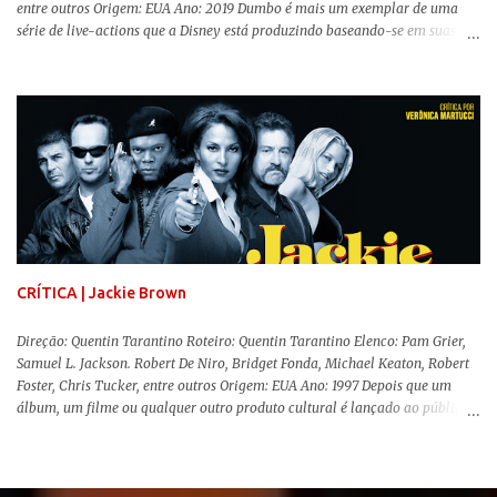
entre outros Origem: EUA Ano: 2019 Dumbo é mais um exemplar de uma
série de live-actions que a Disney está produzindo baseando-se em suas
animações clássicas. O filme de Tim Burton ( Os Fantasmas Se Divertem ) é
envolvente, emocionante, mágico e surpreendentemente inovador para um
remake , já que a história do elefantinho voador foi reinventada de forma
mais realista, se adequando perfeitamente a proposta. Não há animais
falantes, por exemplo, mas nem por isso o tom lúdico e infantil é deixado
de lado. Apesar da relevância histórica, o filme supera a animação original
em termos visuais e narrativos, , superando a animação original em termos
visuais e narrativos. A história começa quando o pai das crianças, Holt
Ferrier (Colin Farrell), uma ex-estrela de circo, volta da guerra e se depara
com os filhos de...
CRÍTICA | Jackie Brown
Direção: Quentin Tarantino Roteiro: Quentin Tarantino Elenco: Pam Grier,
Samuel L. Jackson. Robert De Niro, Bridget Fonda, Michael Keaton, Robert
Foster, Chris Tucker, entre outros Origem: EUA Ano: 1997 Depois que um
álbum, um filme ou qualquer outro produto cultural é lançado ao público
para apreciação e molda-se um consenso de genialidade sobre seu
conteúdo, o autor responsável tem um período de lua de mel para desfrutar
dessa sensação, até vir a parte complicada da história: a produção e
recepção de sua obra seguinte. No cinema dos anos 90, o fenômeno Quentin