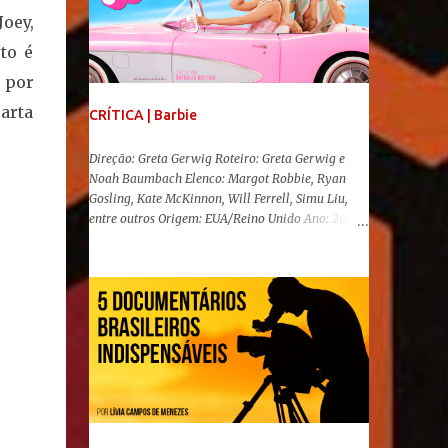
oey,
to é
, por
arta
CRÍTICA | Barbie
Direção: Greta Gerwig Roteiro: Greta Gerwig e
Noah Baumbach Elenco: Margot Robbie, Ryan
Gosling, Kate McKinnon, Will Ferrell, Simu Liu,
entre outros Origem: EUA/Reino Unido Ano: 2023
"Oi, Barbies!" Após se transformar num fenômeno
cinematográfico antes mesmo de sua estreia,
Barbie , o aguardado live-action da boneca mais
famosa do mundo, enfim, chegou aos cinemas. Em
meio a toda divulgação e o hype em torno de seu
lançamento, posso afirmar que o longa, dirigido
por Greta Gerwig ( Adoráveis Mulheres ) prometeu
tudo e entregou mais ainda, se provando o filme
do ano até aqui. Repleto de criatividade, humor e
sem medo de não se levar a sério, a produção
aborda temas complexos com críticas potentes. Já