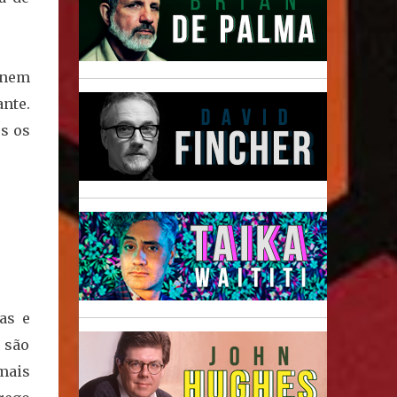
 nem
nte.
s os
as e
 são
mais