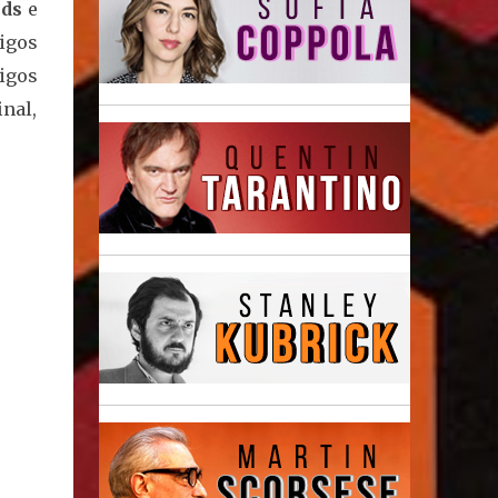
nds
e
igos
igos
nal,