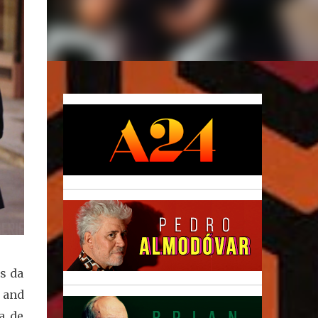
s da
 and
a de