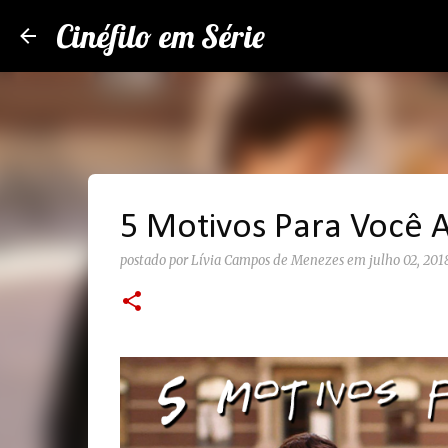
Cinéfilo em Série
5 Motivos Para Você As
postado por
Lívia Campos de Menezes
em
julho 02, 201