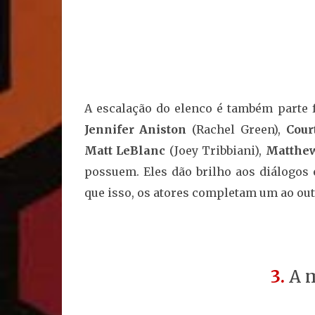
A escalação do elenco é também parte f
Jennifer Aniston
(Rachel Green),
Cour
Matt LeBlanc
(Joey Tribbiani),
Matthew
possuem. Eles dão brilho aos diálogos 
que isso, os atores completam um ao outr
3.
A m