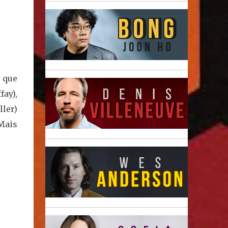
 que
ay),
ler)
Mais