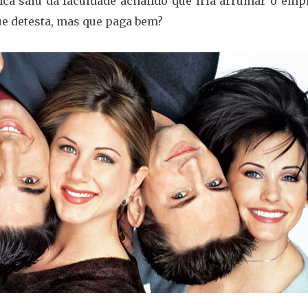
ca saiu da faculdade achando que iria arrumar o emp
ue detesta, mas que paga bem?