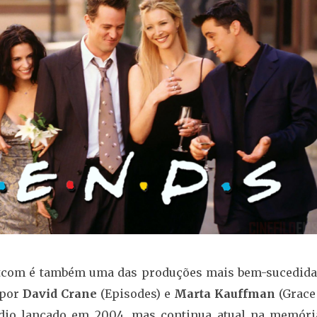
itcom é também uma das produções mais bem-sucedida
 por
David Crane
(Episodes) e
Marta Kauffman
(Grace
sódio lançado em 2004, mas continua atual na memóri