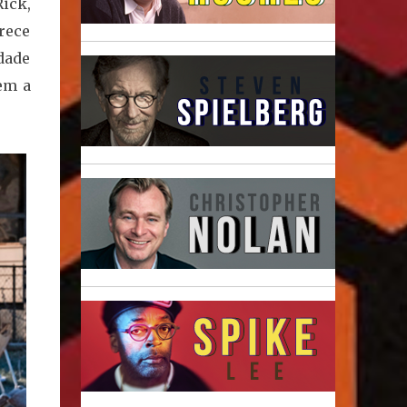
ick,
rece
idade
em a