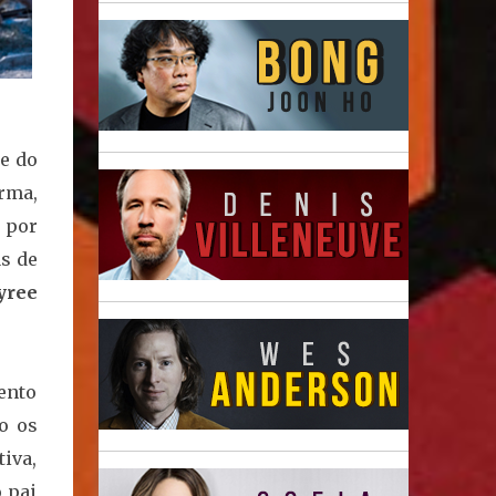
e do
rma,
, por
s de
yree
mento
o os
iva,
 pai