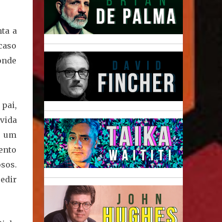
nta a
caso
onde
 pai,
vida
m um
tento
sos.
edir