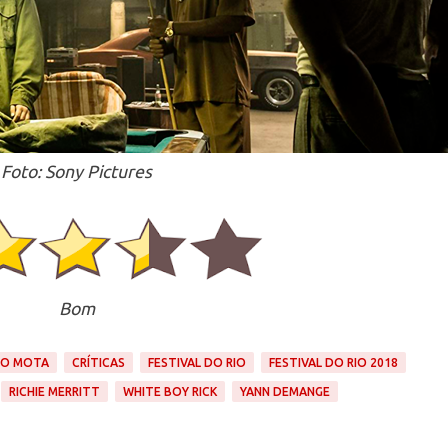
Foto: Sony Pictures
Bom
TO MOTA
CRÍTICAS
FESTIVAL DO RIO
FESTIVAL DO RIO 2018
RICHIE MERRITT
WHITE BOY RICK
YANN DEMANGE