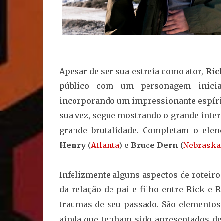
Apesar de ser sua estreia como ator,
Ric
público com um personagem inicia
incorporando um impressionante espíri
sua vez, segue mostrando o grande inte
grande brutalidade. Completam o ele
Henry
(
Atlanta
) e
Bruce Dern
(
Nebraska
Infelizmente alguns aspectos de roteiro
da relação de pai e filho entre Rick e
traumas de seu passado. São elementos 
ainda que tenham sido apresentados de