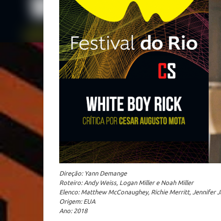
Direção:
Yann Demange
Roteiro: Andy Weiss, Logan Miller e Noah Miller
Elenco: Matthew McConaughey, Richie Merritt, Jennifer Ja
Origem: EUA
Ano: 2018