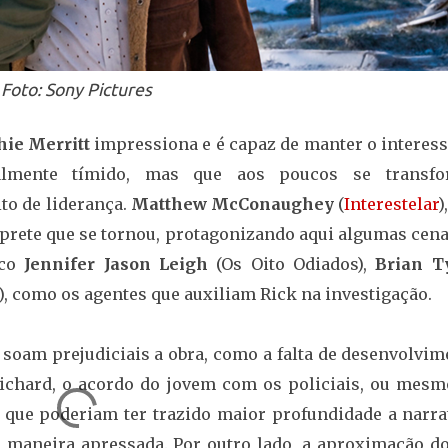
Foto: Sony Pictures
hie Merritt
impressiona e é capaz de manter o interess
lmente tímido, mas que aos poucos se transfo
to de liderança.
Matthew McConaughey
(
Interestelar
)
rprete que se tornou, protagonizando aqui algumas cena
nco
Jennifer Jason Leigh
(Os Oito Odiados),
Brian T
), como os agentes que auxiliam Rick na investigação.
 soam prejudiciais a obra, como a falta de desenvolvi
 Richard, o acordo do jovem com os policiais, ou mesm
que poderiam ter trazido maior profundidade a narrat
 maneira apressada. Por outro lado, a aproximação do