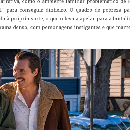
arrativa, como o ambiente familiar problemático de R
il" para conseguir dinheiro. O quadro de pobreza pa
ado à própria sorte, o que o leva a apelar para a brutal
rama denso, com personagens instigantes e que mant