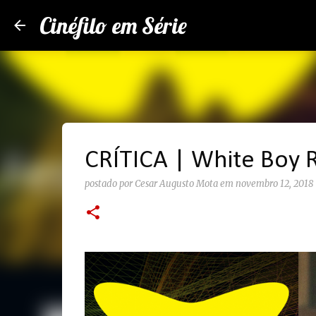
Cinéfilo em Série
CRÍTICA | White Boy R
postado por
Cesar Augusto Mota
em
novembro 12, 2018