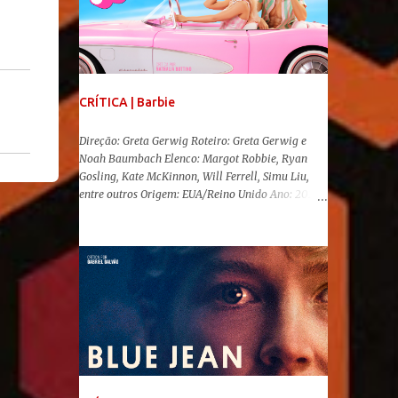
CRÍTICA | Barbie
Direção: Greta Gerwig Roteiro: Greta Gerwig e
Noah Baumbach Elenco: Margot Robbie, Ryan
Gosling, Kate McKinnon, Will Ferrell, Simu Liu,
entre outros Origem: EUA/Reino Unido Ano: 2023
"Oi, Barbies!" Após se transformar num fenômeno
cinematográfico antes mesmo de sua estreia,
Barbie , o aguardado live-action da boneca mais
famosa do mundo, enfim, chegou aos cinemas. Em
meio a toda divulgação e o hype em torno de seu
lançamento, posso afirmar que o longa, dirigido
por Greta Gerwig ( Adoráveis Mulheres ) prometeu
tudo e entregou mais ainda, se provando o filme
do ano até aqui. Repleto de criatividade, humor e
sem medo de não se levar a sério, a produção
aborda temas complexos com críticas potentes. Já