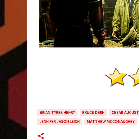
BRIAN TYREE HENRY
BRUCE DERN
CESAR AUGUS
JENNIFER JASON LEIGH
MATTHEW MCCONAUGHEY