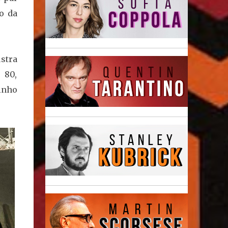
o da
stra
 80,
inho