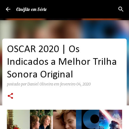
Pular para o conteúdo principal
Cinéfilo em Série
OSCAR 2020 | Os
Indicados a Melhor Trilha
Sonora Original
postado por
Daniel Oliveira
em
fevereiro 04, 2020