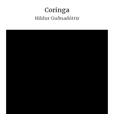
Coringa
Hildur Guðnadóttir