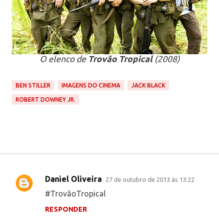
O elenco de
Trovão Tropical
(2008)
BEN STILLER
IMAGENS DO CINEMA
JACK BLACK
ROBERT DOWNEY JR.
Daniel Oliveira
27 de outubro de 2013 às 13:22
C
#TrovãoTropical
o
RESPONDER
m