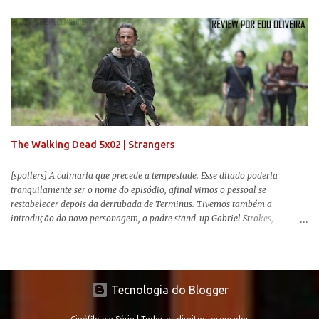
envolvente, emocionante, mágico e surpreendentemente inovador para um
remake , já que a história do elefantinho voador foi reinventada de forma
mais realista, se adequando perfeitamente a proposta. Não há animais
falantes, por exemplo, mas nem por isso o tom lúdico e infantil é deixado
de lado. Apesar da relevância histórica, o filme supera a animação original
em termos visuais e narrativos, , superando a animação original em termos
visuais e narrativos. A história começa quando o pai das crianças, Holt
Ferrier (Colin Farrell), uma ex-estrela de circo, volta da guerra e se depara
com os filhos de...
The Walking Dead 5x02 | Strangers
[spoilers] A calmaria que precede a tempestade. Esse ditado poderia
tranquilamente ser o nome do episódio, afinal vimos o pessoal se
restabelecer depois da derrubada de Terminus. Tivemos também a
introdução do novo personagem, o padre stand-up Gabriel Strokes,
Abraham tentando levar o grupo para Washington e a volta de alguns
conhecidos que adoram carne humana. Falarei mais sobre a volta deles e
sobre o novo personagem no decorrer da review .
Tecnologia do Blogger