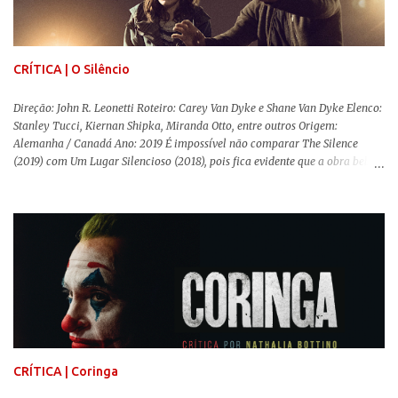
conservador e hostil a pessoas queer. Com o governo liderado pela então
primeira-ministra Margaret Tatcher usando recursos supostamente
constitucionais para mobilizar campanhas agressivas ao modo de vida
LGBTQ, a post...
CRÍTICA | O Silêncio
Direção: John R. Leonetti Roteiro: Carey Van Dyke e Shane Van Dyke Elenco:
Stanley Tucci, Kiernan Shipka, Miranda Otto, entre outros Origem:
Alemanha / Canadá Ano: 2019 É impossível não comparar The Silence
(2019) com Um Lugar Silencioso (2018), pois fica evidente que a obra bebe
da fonte de seu predecessor. No entanto, há um abismo de diferenças entre
os dois, ficando evidente a inferioridade desta, especialmente quando busca
reproduzir alguns elementos que consograram a obra de John Krasinski
(The Office). Aqui os “monstros” com audições aguçadas eram seres da
Terra que estavam presos por séculos em uma caverna recém descoberta,
libertando-os pelo mundo. O espectador acompanha uma família que tem
uma pequena vantagem em relação às outras pessoas. Adivinhem? Sabem
viver em silêncio pelo fato da filha mais velha ser surda. Para aqueles que
amam filmes com temática apocalíptica, a produção pode até funcionar
como entretenimento mediano. Todo o cenário de fuga, pânico col...
CRÍTICA | Coringa