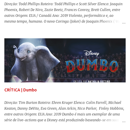
Direção: Todd Phillips Roteiro: Todd Phillips e Scott Silver Elenco: Joaquin
Phoenix, Robert De Niro, Zazie Beetz, Frances Conroy, Brett Cullen, entre
outros Origem: EUA / Canadá Ano: 2019 Violento, performático e, ao
mesmo tempo, humano. O novo Coringa (Joker) de Joaquin Phoenix ( Você
Nunca Esteve Realmente Aqui ) traz tudo o que há de mais intenso para
contar a história de um dos vilões mais famosos e conturbados da DC
Comics . É importante ressaltar que este não é um filme de herói. E muito
menos de vilão. O longa de Todd Phillips (Se Beber, Não Case!) segue uma
trajetória profunda do reflexo da corrupção da sociedade na vida de um ser
humano, capaz de causar perturbação e desconforto do inicio ao fim da
projeção, e por mais um bom tempo após deixar o cinema. Trata-se de
uma obra difícil de ser "digerida", pois lida com temas sensíveis, como
abuso, doença mental, bullying e violência física. Todo esse turbilhão de
informações molda a mente d...
CRÍTICA | Dumbo
Direção: Tim Burton Roteiro: Ehren Kruger Elenco: Colin Farrell, Michael
Keaton, Danny DeVito, Eva Green, Alan Arkin, Nico Parker, Finley Hobbins,
entre outros Origem: EUA Ano: 2019 Dumbo é mais um exemplar de uma
série de live-actions que a Disney está produzindo baseando-se em suas
animações clássicas. O filme de Tim Burton ( Os Fantasmas Se Divertem ) é