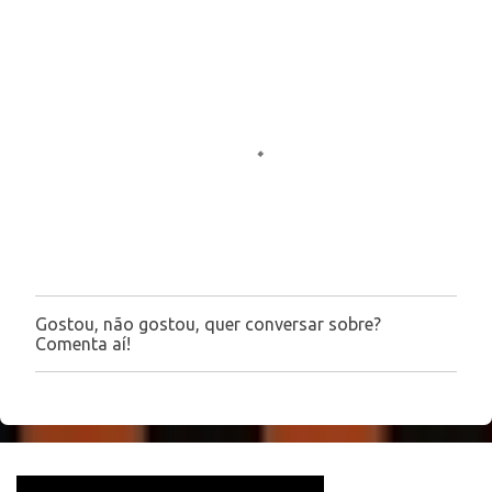
e
n
t
á
r
i
o
s
Gostou, não gostou, quer conversar sobre?
P
Comenta aí!
o
s
t
a
r
u
m
c