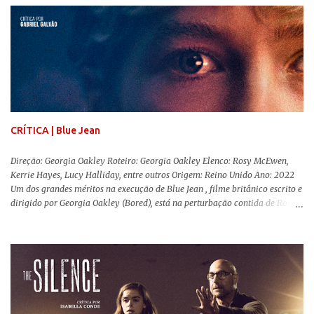
sempre importante levarmos em conta quem assina e qual a função social
da obra. O cinema brasileiro é celeiro de grandes documentaristas, muitos
deles mundialmente reconhecidos. Pensando na variedade de estilos e
estéticas de se fazer documentários, selecionei 5 produções tupiniquins do
gênero que, para mim, são indispensáveis: ▼ Cabra Marcado para Morrer
(1984) , de Eduardo Coutinho Em 1964, devido ao golpe militar, Eduardo
Coutinho (Edifício Master) teve que abandonar as filmagens do
documentário sobre o assassinato do líder camponês Joã...
CRÍTICA | Blue Jean
Direção: Georgia Oakley Roteiro: Georgia Oakley Elenco: Rosy McEwen,
Kerrie Hayes, Lucy Halliday, entre outros Origem: Reino Unido Ano: 2022
Um dos grandes méritos na execução de Blue Jean , filme britânico escrito e
dirigido por Georgia Oakley (Bored), está na perturbação contida de Rosy
McEwen (O Alienista) como a personagem-título. Isso porque a jovem
professora de educação física vive uma vida dupla, calculando seus
movimentos e falas, equilibrada numa frágil neutralidade entre seu
trabalho e seus afetos, passando noites bebendo e jogando sinuca com seu
grupo de amigas lésbicas e sua amante. É imperativo para ela que ambos
os mundos não se cruzem de modo algum, pois o período histórico no qual
a história se passa - 1988 na Inglaterra - é de um contexto profundamente