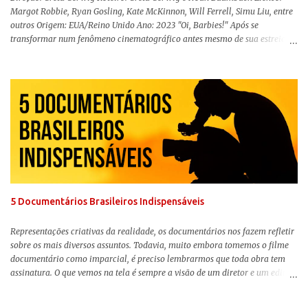
Margot Robbie, Ryan Gosling, Kate McKinnon, Will Ferrell, Simu Liu, entre
outros Origem: EUA/Reino Unido Ano: 2023 "Oi, Barbies!" Após se
transformar num fenômeno cinematográfico antes mesmo de sua estreia,
Barbie , o aguardado live-action da boneca mais famosa do mundo, enfim,
chegou aos cinemas. Em meio a toda divulgação e o hype em torno de seu
lançamento, posso afirmar que o longa, dirigido por Greta Gerwig (
Adoráveis Mulheres ) prometeu tudo e entregou mais ainda, se provando o
filme do ano até aqui. Repleto de criatividade, humor e sem medo de não se
levar a sério, a produção aborda temas complexos com críticas potentes. Já
conhecida por sua filmografia feminista, Gerwig traz uma reflexão de
como a Barbie se encaixa no mundo moderno, desenvolvendo a
importância e o impacto, positivo ou negativo, da boneca na vida das
pessoas. Isso tudo com um sentimento de nostalgia multigeracional. Na
trama, a Barbi...
5 Documentários Brasileiros Indispensáveis
Representações criativas da realidade, os documentários nos fazem refletir
sobre os mais diversos assuntos. Todavia, muito embora tomemos o filme
documentário como imparcial, é preciso lembrarmos que toda obra tem
assinatura. O que vemos na tela é sempre a visão de um diretor e um editor
que, após horas de pesquisas e entrevistas, costuram uma história. Não
quero dizer com isso que não há verdade nos documentários, mas que é