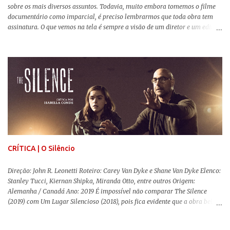
sobre os mais diversos assuntos. Todavia, muito embora tomemos o filme
documentário como imparcial, é preciso lembrarmos que toda obra tem
assinatura. O que vemos na tela é sempre a visão de um diretor e um editor
que, após horas de pesquisas e entrevistas, costuram uma história. Não
quero dizer com isso que não há verdade nos documentários, mas que é
sempre importante levarmos em conta quem assina e qual a função social
da obra. O cinema brasileiro é celeiro de grandes documentaristas, muitos
deles mundialmente reconhecidos. Pensando na variedade de estilos e
estéticas de se fazer documentários, selecionei 5 produções tupiniquins do
gênero que, para mim, são indispensáveis: ▼ Cabra Marcado para Morrer
(1984) , de Eduardo Coutinho Em 1964, devido ao golpe militar, Eduardo
Coutinho (Edifício Master) teve que abandonar as filmagens do
documentário sobre o assassinato do líder camponês Joã...
CRÍTICA | O Silêncio
Direção: John R. Leonetti Roteiro: Carey Van Dyke e Shane Van Dyke Elenco:
Stanley Tucci, Kiernan Shipka, Miranda Otto, entre outros Origem:
Alemanha / Canadá Ano: 2019 É impossível não comparar The Silence
(2019) com Um Lugar Silencioso (2018), pois fica evidente que a obra bebe
da fonte de seu predecessor. No entanto, há um abismo de diferenças entre
os dois, ficando evidente a inferioridade desta, especialmente quando busca