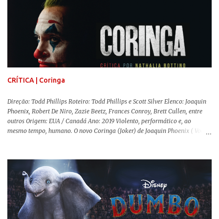
trabalho e seus afetos, passando noites bebendo e jogando sinuca com seu
grupo de amigas lésbicas e sua amante. É imperativo para ela que ambos
os mundos não se cruzem de modo algum, pois o período histórico no qual
a história se passa - 1988 na Inglaterra - é de um contexto profundamente
conservador e hostil a pessoas queer. Com o governo liderado pela então
primeira-ministra Margaret Tatcher usando recursos supostamente
constitucionais para mobilizar campanhas agressivas ao modo de vida
LGBTQ, a post...
CRÍTICA | Coringa
Direção: Todd Phillips Roteiro: Todd Phillips e Scott Silver Elenco: Joaquin
Phoenix, Robert De Niro, Zazie Beetz, Frances Conroy, Brett Cullen, entre
outros Origem: EUA / Canadá Ano: 2019 Violento, performático e, ao
mesmo tempo, humano. O novo Coringa (Joker) de Joaquin Phoenix ( Você
Nunca Esteve Realmente Aqui ) traz tudo o que há de mais intenso para
contar a história de um dos vilões mais famosos e conturbados da DC
Comics . É importante ressaltar que este não é um filme de herói. E muito
menos de vilão. O longa de Todd Phillips (Se Beber, Não Case!) segue uma
trajetória profunda do reflexo da corrupção da sociedade na vida de um ser
humano, capaz de causar perturbação e desconforto do inicio ao fim da
projeção, e por mais um bom tempo após deixar o cinema. Trata-se de
uma obra difícil de ser "digerida", pois lida com temas sensíveis, como
abuso, doença mental, bullying e violência física. Todo esse turbilhão de