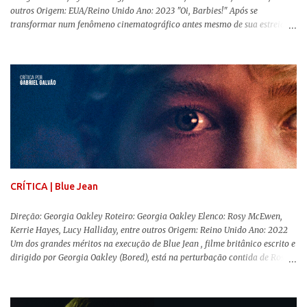
outros Origem: EUA/Reino Unido Ano: 2023 "Oi, Barbies!" Após se
transformar num fenômeno cinematográfico antes mesmo de sua estreia,
Barbie , o aguardado live-action da boneca mais famosa do mundo, enfim,
chegou aos cinemas. Em meio a toda divulgação e o hype em torno de seu
lançamento, posso afirmar que o longa, dirigido por Greta Gerwig (
Adoráveis Mulheres ) prometeu tudo e entregou mais ainda, se provando o
filme do ano até aqui. Repleto de criatividade, humor e sem medo de não se
levar a sério, a produção aborda temas complexos com críticas potentes. Já
conhecida por sua filmografia feminista, Gerwig traz uma reflexão de
como a Barbie se encaixa no mundo moderno, desenvolvendo a
importância e o impacto, positivo ou negativo, da boneca na vida das
pessoas. Isso tudo com um sentimento de nostalgia multigeracional. Na
trama, a Barbi...
CRÍTICA | Blue Jean
Direção: Georgia Oakley Roteiro: Georgia Oakley Elenco: Rosy McEwen,
Kerrie Hayes, Lucy Halliday, entre outros Origem: Reino Unido Ano: 2022
Um dos grandes méritos na execução de Blue Jean , filme britânico escrito e
dirigido por Georgia Oakley (Bored), está na perturbação contida de Rosy
McEwen (O Alienista) como a personagem-título. Isso porque a jovem
professora de educação física vive uma vida dupla, calculando seus
movimentos e falas, equilibrada numa frágil neutralidade entre seu