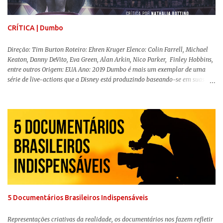
informações molda a mente d...
CRÍTICA | Dumbo
Direção: Tim Burton Roteiro: Ehren Kruger Elenco: Colin Farrell, Michael
Keaton, Danny DeVito, Eva Green, Alan Arkin, Nico Parker, Finley Hobbins,
entre outros Origem: EUA Ano: 2019 Dumbo é mais um exemplar de uma
série de live-actions que a Disney está produzindo baseando-se em suas
animações clássicas. O filme de Tim Burton ( Os Fantasmas Se Divertem ) é
envolvente, emocionante, mágico e surpreendentemente inovador para um
remake , já que a história do elefantinho voador foi reinventada de forma
mais realista, se adequando perfeitamente a proposta. Não há animais
falantes, por exemplo, mas nem por isso o tom lúdico e infantil é deixado
de lado. Apesar da relevância histórica, o filme supera a animação original
em termos visuais e narrativos, , superando a animação original em termos
visuais e narrativos. A história começa quando o pai das crianças, Holt
Ferrier (Colin Farrell), uma ex-estrela de circo, volta da guerra e se depara
com os filhos de...
5 Documentários Brasileiros Indispensáveis
Representações criativas da realidade, os documentários nos fazem refletir