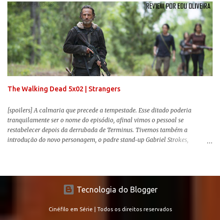
reproduzir alguns elementos que consograram a obra de John Krasinski
(The Office). Aqui os “monstros” com audições aguçadas eram seres da
Terra que estavam presos por séculos em uma caverna recém descoberta,
libertando-os pelo mundo. O espectador acompanha uma família que tem
uma pequena vantagem em relação às outras pessoas. Adivinhem? Sabem
viver em silêncio pelo fato da filha mais velha ser surda. Para aqueles que
amam filmes com temática apocalíptica, a produção pode até funcionar
como entretenimento mediano. Todo o cenário de fuga, pânico col...
The Walking Dead 5x02 | Strangers
[spoilers] A calmaria que precede a tempestade. Esse ditado poderia
tranquilamente ser o nome do episódio, afinal vimos o pessoal se
restabelecer depois da derrubada de Terminus. Tivemos também a
introdução do novo personagem, o padre stand-up Gabriel Strokes,
Abraham tentando levar o grupo para Washington e a volta de alguns
conhecidos que adoram carne humana. Falarei mais sobre a volta deles e
sobre o novo personagem no decorrer da review .
Tecnologia do Blogger
Cinéfilo em Série | Todos os direitos reservados