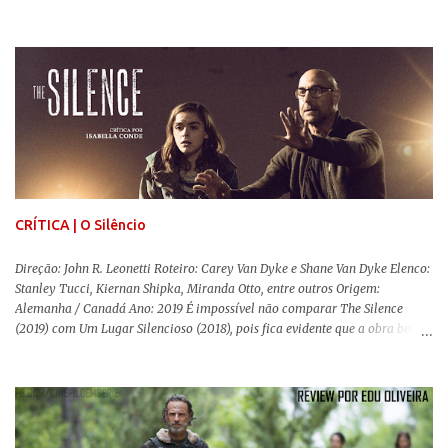
que, após horas de pesquisas e entrevistas, costuram uma história. Não
quero dizer com isso que não há verdade nos documentários, mas que é
sempre importante levarmos em conta quem assina e qual a função social
da obra. O cinema brasileiro é celeiro de grandes documentaristas, muitos
deles mundialmente reconhecidos. Pensando na variedade de estilos e
estéticas de se fazer documentários, selecionei 5 produções tupiniquins do
gênero que, para mim, são indispensáveis: ▼ Cabra Marcado para Morrer
(1984) , de Eduardo Coutinho Em 1964, devido ao golpe militar, Eduardo
Coutinho (Edifício Master) teve que abandonar as filmagens do
documentário sobre o assassinato do líder camponês Joã...
CRÍTICA | O Silêncio
Direção: John R. Leonetti Roteiro: Carey Van Dyke e Shane Van Dyke Elenco:
Stanley Tucci, Kiernan Shipka, Miranda Otto, entre outros Origem:
Alemanha / Canadá Ano: 2019 É impossível não comparar The Silence
(2019) com Um Lugar Silencioso (2018), pois fica evidente que a obra bebe
da fonte de seu predecessor. No entanto, há um abismo de diferenças entre
os dois, ficando evidente a inferioridade desta, especialmente quando busca
reproduzir alguns elementos que consograram a obra de John Krasinski
(The Office). Aqui os “monstros” com audições aguçadas eram seres da
Terra que estavam presos por séculos em uma caverna recém descoberta,