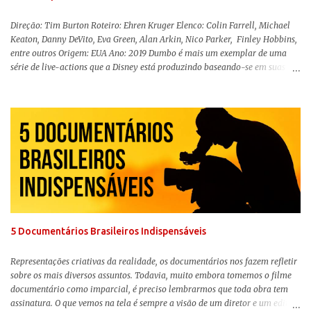
Direção: Tim Burton Roteiro: Ehren Kruger Elenco: Colin Farrell, Michael
Keaton, Danny DeVito, Eva Green, Alan Arkin, Nico Parker, Finley Hobbins,
entre outros Origem: EUA Ano: 2019 Dumbo é mais um exemplar de uma
série de live-actions que a Disney está produzindo baseando-se em suas
animações clássicas. O filme de Tim Burton ( Os Fantasmas Se Divertem ) é
envolvente, emocionante, mágico e surpreendentemente inovador para um
remake , já que a história do elefantinho voador foi reinventada de forma
mais realista, se adequando perfeitamente a proposta. Não há animais
falantes, por exemplo, mas nem por isso o tom lúdico e infantil é deixado
de lado. Apesar da relevância histórica, o filme supera a animação original
em termos visuais e narrativos, , superando a animação original em termos
visuais e narrativos. A história começa quando o pai das crianças, Holt
Ferrier (Colin Farrell), uma ex-estrela de circo, volta da guerra e se depara
com os filhos de...
5 Documentários Brasileiros Indispensáveis
Representações criativas da realidade, os documentários nos fazem refletir
sobre os mais diversos assuntos. Todavia, muito embora tomemos o filme
documentário como imparcial, é preciso lembrarmos que toda obra tem
assinatura. O que vemos na tela é sempre a visão de um diretor e um editor