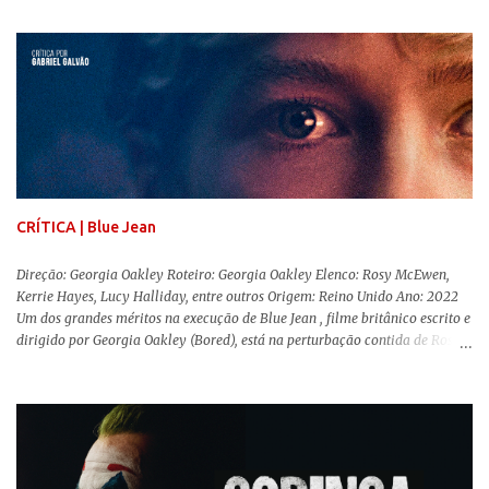
CRÍTICA | Blue Jean
Direção: Georgia Oakley Roteiro: Georgia Oakley Elenco: Rosy McEwen,
Kerrie Hayes, Lucy Halliday, entre outros Origem: Reino Unido Ano: 2022
Um dos grandes méritos na execução de Blue Jean , filme britânico escrito e
dirigido por Georgia Oakley (Bored), está na perturbação contida de Rosy
McEwen (O Alienista) como a personagem-título. Isso porque a jovem
professora de educação física vive uma vida dupla, calculando seus
movimentos e falas, equilibrada numa frágil neutralidade entre seu
trabalho e seus afetos, passando noites bebendo e jogando sinuca com seu
grupo de amigas lésbicas e sua amante. É imperativo para ela que ambos
os mundos não se cruzem de modo algum, pois o período histórico no qual