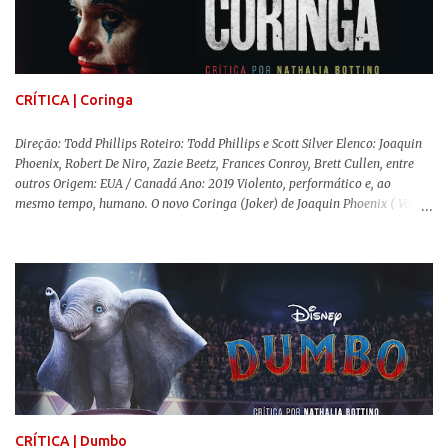
a história se passa - 1988 na Inglaterra - é de um contexto profundamente
conservador e hostil a pessoas queer. Com o governo liderado pela então
primeira-ministra Margaret Tatcher usando recursos supostamente
constitucionais para mobilizar campanhas agressivas ao modo de vida
LGBTQ, a post...
CRÍTICA | Coringa
Direção: Todd Phillips Roteiro: Todd Phillips e Scott Silver Elenco: Joaquin
Phoenix, Robert De Niro, Zazie Beetz, Frances Conroy, Brett Cullen, entre
outros Origem: EUA / Canadá Ano: 2019 Violento, performático e, ao
mesmo tempo, humano. O novo Coringa (Joker) de Joaquin Phoenix ( Você
Nunca Esteve Realmente Aqui ) traz tudo o que há de mais intenso para
contar a história de um dos vilões mais famosos e conturbados da DC
Comics . É importante ressaltar que este não é um filme de herói. E muito
menos de vilão. O longa de Todd Phillips (Se Beber, Não Case!) segue uma
trajetória profunda do reflexo da corrupção da sociedade na vida de um ser
humano, capaz de causar perturbação e desconforto do inicio ao fim da
projeção, e por mais um bom tempo após deixar o cinema. Trata-se de
uma obra difícil de ser "digerida", pois lida com temas sensíveis, como
abuso, doença mental, bullying e violência física. Todo esse turbilhão de
informações molda a mente d...
CRÍTICA | Dumbo