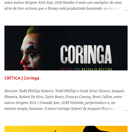
entre outros Origem: EUA Ano: 2019 Dumbo é mais um exemplar de uma
série de live-actions que a Disney está produzindo baseando-se em suas
animações clássicas. O filme de Tim Burton ( Os Fantasmas Se Divertem ) é
envolvente, emocionante, mágico e surpreendentemente inovador para um
remake , já que a história do elefantinho voador foi reinventada de forma
mais realista, se adequando perfeitamente a proposta. Não há animais
falantes, por exemplo, mas nem por isso o tom lúdico e infantil é deixado
de lado. Apesar da relevância histórica, o filme supera a animação original
em termos visuais e narrativos, , superando a animação original em termos
visuais e narrativos. A história começa quando o pai das crianças, Holt
Ferrier (Colin Farrell), uma ex-estrela de circo, volta da guerra e se depara
com os filhos de...
CRÍTICA | Coringa
Direção: Todd Phillips Roteiro: Todd Phillips e Scott Silver Elenco: Joaquin
Phoenix, Robert De Niro, Zazie Beetz, Frances Conroy, Brett Cullen, entre
outros Origem: EUA / Canadá Ano: 2019 Violento, performático e, ao
mesmo tempo, humano. O novo Coringa (Joker) de Joaquin Phoenix ( Você
Nunca Esteve Realmente Aqui ) traz tudo o que há de mais intenso para
contar a história de um dos vilões mais famosos e conturbados da DC
Comics . É importante ressaltar que este não é um filme de herói. E muito