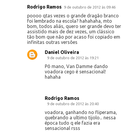
o
Rodrigo Ramos
9 de outubro de 2012 às 09:46
s
poooo qtas vezes o grande dragão branco
foi lembrado na escola? hahahaha, mto
bom, todos aliás, quero ser grande devo ter
assistido mais de dez vezes, um clássico
tão bom que não por acaso foi copiado em
infinitas outras versões
Daniel Oliveira
9 de outubro de 2012 às 19:21
Pô mano, Van Damme dando
voadora cego é sensacional!
hahaha
Rodrigo Ramos
9 de outubro de 2012 às 20:40
voadora, ganhando no fliperama,
quebrando a ultimo tijolo... nessa
época tudo q ele fazia era
sensacional rsss