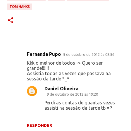
TOM HANKS
Fernanda Pupo
9 de outubro de 2012 às 08:56
C
Kkk o melhor de todos -> Quero ser
o
grande!!!!!!
Assistia todas as vezes que passava na
m
sessão da tarde *_*
e
Daniel Oliveira
n
9 de outubro de 2012 às 19:20
t
Perdi as contas de quantas vezes
á
assisti na sessão da tarde tb =P
r
i
RESPONDER