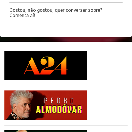
Gostou, não gostou, quer conversar sobre?
P
Comenta aí!
o
s
t
a
r
u
m
c
o
m
e
n
t
á
r
i
o