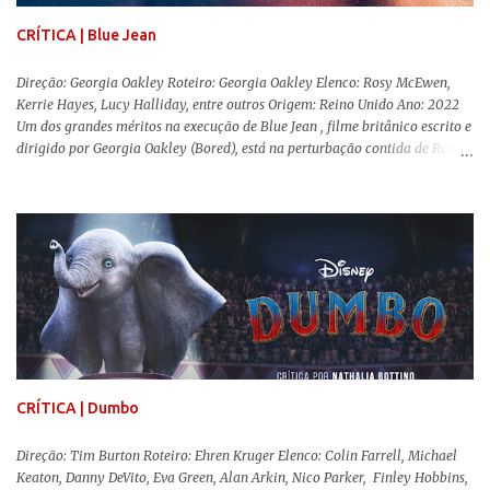
trama, a Barbi...
CRÍTICA | Blue Jean
Direção: Georgia Oakley Roteiro: Georgia Oakley Elenco: Rosy McEwen,
Kerrie Hayes, Lucy Halliday, entre outros Origem: Reino Unido Ano: 2022
Um dos grandes méritos na execução de Blue Jean , filme britânico escrito e
dirigido por Georgia Oakley (Bored), está na perturbação contida de Rosy
McEwen (O Alienista) como a personagem-título. Isso porque a jovem
professora de educação física vive uma vida dupla, calculando seus
movimentos e falas, equilibrada numa frágil neutralidade entre seu
trabalho e seus afetos, passando noites bebendo e jogando sinuca com seu
grupo de amigas lésbicas e sua amante. É imperativo para ela que ambos
os mundos não se cruzem de modo algum, pois o período histórico no qual
a história se passa - 1988 na Inglaterra - é de um contexto profundamente
conservador e hostil a pessoas queer. Com o governo liderado pela então
primeira-ministra Margaret Tatcher usando recursos supostamente
constitucionais para mobilizar campanhas agressivas ao modo de vida
LGBTQ, a post...
CRÍTICA | Dumbo
Direção: Tim Burton Roteiro: Ehren Kruger Elenco: Colin Farrell, Michael
Keaton, Danny DeVito, Eva Green, Alan Arkin, Nico Parker, Finley Hobbins,