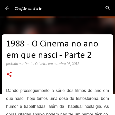
Pular para o conteúdo principal
Cinéfilo em Série
1988 - O Cinema no ano
em que nasci - Parte 2
postado por
Daniel Oliveira
em
outubro 08, 2012
Dando prosseguimento a série dos filmes do ano em
que nasci, hoje temos uma dose de testosterona, bom
humor e trapalhadas, além da habitual nostalgia. As
obras citadas abaixo podem não ter um primor técnico,