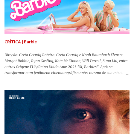
CRÍTICA | Barbie
Direção: Greta Gerwig Roteiro: Greta Gerwig e Noah Baumbach Elenco:
Margot Robbie, Ryan Gosling, Kate McKinnon, Will Ferrell, Simu Liu, entre
outros Origem: EUA/Reino Unido Ano: 2023 "Oi, Barbies!" Após se
transformar num fenômeno cinematográfico antes mesmo de sua estreia,
Barbie , o aguardado live-action da boneca mais famosa do mundo, enfim,
chegou aos cinemas. Em meio a toda divulgação e o hype em torno de seu
lançamento, posso afirmar que o longa, dirigido por Greta Gerwig (
Adoráveis Mulheres ) prometeu tudo e entregou mais ainda, se provando o
filme do ano até aqui. Repleto de criatividade, humor e sem medo de não se
levar a sério, a produção aborda temas complexos com críticas potentes. Já
conhecida por sua filmografia feminista, Gerwig traz uma reflexão de
como a Barbie se encaixa no mundo moderno, desenvolvendo a
importância e o impacto, positivo ou negativo, da boneca na vida das
pessoas. Isso tudo com um sentimento de nostalgia multigeracional. Na