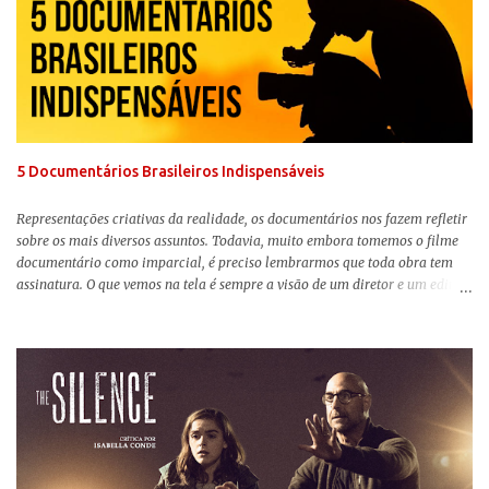
menos de vilão. O longa de Todd Phillips (Se Beber, Não Case!) segue uma
trajetória profunda do reflexo da corrupção da sociedade na vida de um ser
humano, capaz de causar perturbação e desconforto do inicio ao fim da
projeção, e por mais um bom tempo após deixar o cinema. Trata-se de
uma obra difícil de ser "digerida", pois lida com temas sensíveis, como
abuso, doença mental, bullying e violência física. Todo esse turbilhão de
informações molda a mente d...
5 Documentários Brasileiros Indispensáveis
Representações criativas da realidade, os documentários nos fazem refletir
sobre os mais diversos assuntos. Todavia, muito embora tomemos o filme
documentário como imparcial, é preciso lembrarmos que toda obra tem
assinatura. O que vemos na tela é sempre a visão de um diretor e um editor
que, após horas de pesquisas e entrevistas, costuram uma história. Não
quero dizer com isso que não há verdade nos documentários, mas que é
sempre importante levarmos em conta quem assina e qual a função social
da obra. O cinema brasileiro é celeiro de grandes documentaristas, muitos
deles mundialmente reconhecidos. Pensando na variedade de estilos e
estéticas de se fazer documentários, selecionei 5 produções tupiniquins do
gênero que, para mim, são indispensáveis: ▼ Cabra Marcado para Morrer
(1984) , de Eduardo Coutinho Em 1964, devido ao golpe militar, Eduardo
Coutinho (Edifício Master) teve que abandonar as filmagens do