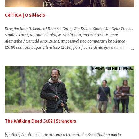
documentário sobre o assassinato do líder camponês Joã...
CRÍTICA | O Silêncio
Direção: John R. Leonetti Roteiro: Carey Van Dyke e Shane Van Dyke Elenco:
Stanley Tucci, Kiernan Shipka, Miranda Otto, entre outros Origem:
Alemanha / Canadá Ano: 2019 É impossível não comparar The Silence
(2019) com Um Lugar Silencioso (2018), pois fica evidente que a obra bebe
da fonte de seu predecessor. No entanto, há um abismo de diferenças entre
os dois, ficando evidente a inferioridade desta, especialmente quando busca
reproduzir alguns elementos que consograram a obra de John Krasinski
(The Office). Aqui os “monstros” com audições aguçadas eram seres da
Terra que estavam presos por séculos em uma caverna recém descoberta,
libertando-os pelo mundo. O espectador acompanha uma família que tem
uma pequena vantagem em relação às outras pessoas. Adivinhem? Sabem
viver em silêncio pelo fato da filha mais velha ser surda. Para aqueles que
amam filmes com temática apocalíptica, a produção pode até funcionar
como entretenimento mediano. Todo o cenário de fuga, pânico col...
The Walking Dead 5x02 | Strangers
[spoilers] A calmaria que precede a tempestade. Esse ditado poderia