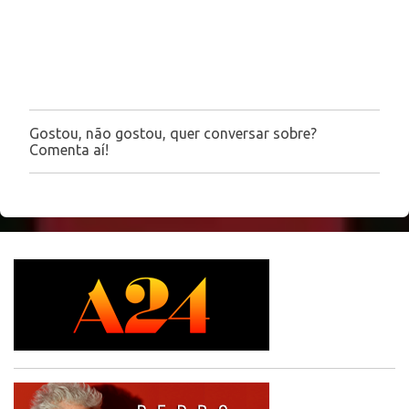
i
o
s
Gostou, não gostou, quer conversar sobre?
P
Comenta aí!
o
s
t
a
r
u
m
c
o
m
e
n
t
á
r
i