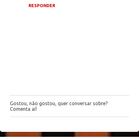
RESPONDER
m
e
n
t
á
r
i
o
s
Gostou, não gostou, quer conversar sobre?
P
Comenta aí!
o
s
t
a
r
u