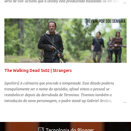
série de live-actions que a Disney está produzindo baseando-se em suas
animações clássicas. O filme de Tim Burton ( Os Fantasmas Se Divertem ) é
envolvente, emocionante, mágico e surpreendentemente inovador para um
remake , já que a história do elefantinho voador foi reinventada de forma
mais realista, se adequando perfeitamente a proposta. Não há animais
falantes, por exemplo, mas nem por isso o tom lúdico e infantil é deixado
de lado. Apesar da relevância histórica, o filme supera a animação original
em termos visuais e narrativos, , superando a animação original em termos
visuais e narrativos. A história começa quando o pai das crianças, Holt
Ferrier (Colin Farrell), uma ex-estrela de circo, volta da guerra e se depara
com os filhos de...
The Walking Dead 5x02 | Strangers
[spoilers] A calmaria que precede a tempestade. Esse ditado poderia
tranquilamente ser o nome do episódio, afinal vimos o pessoal se
restabelecer depois da derrubada de Terminus. Tivemos também a
introdução do novo personagem, o padre stand-up Gabriel Strokes,
Abraham tentando levar o grupo para Washington e a volta de alguns
conhecidos que adoram carne humana. Falarei mais sobre a volta deles e
sobre o novo personagem no decorrer da review .
Tecnologia do Blogger