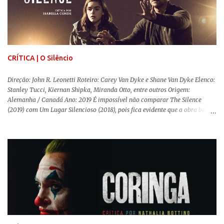
a história se passa - 1988 na Inglaterra - é de um contexto profundamente
conservador e hostil a pessoas queer. Com o governo liderado pela então
primeira-ministra Margaret Tatcher usando recursos supostamente
constitucionais para mobilizar campanhas agressivas ao modo de vida
LGBTQ, a post...
CRÍTICA | O Silêncio
Direção: John R. Leonetti Roteiro: Carey Van Dyke e Shane Van Dyke Elenco:
Stanley Tucci, Kiernan Shipka, Miranda Otto, entre outros Origem:
Alemanha / Canadá Ano: 2019 É impossível não comparar The Silence
(2019) com Um Lugar Silencioso (2018), pois fica evidente que a obra bebe
da fonte de seu predecessor. No entanto, há um abismo de diferenças entre
os dois, ficando evidente a inferioridade desta, especialmente quando busca
reproduzir alguns elementos que consograram a obra de John Krasinski
(The Office). Aqui os “monstros” com audições aguçadas eram seres da
Terra que estavam presos por séculos em uma caverna recém descoberta,
libertando-os pelo mundo. O espectador acompanha uma família que tem
uma pequena vantagem em relação às outras pessoas. Adivinhem? Sabem
viver em silêncio pelo fato da filha mais velha ser surda. Para aqueles que
amam filmes com temática apocalíptica, a produção pode até funcionar
como entretenimento mediano. Todo o cenário de fuga, pânico col...