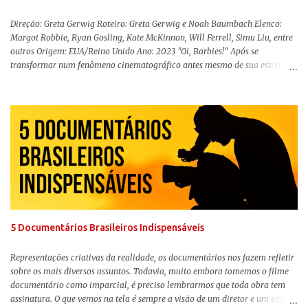
Direção: Greta Gerwig Roteiro: Greta Gerwig e Noah Baumbach Elenco:
Margot Robbie, Ryan Gosling, Kate McKinnon, Will Ferrell, Simu Liu, entre
outros Origem: EUA/Reino Unido Ano: 2023 "Oi, Barbies!" Após se
transformar num fenômeno cinematográfico antes mesmo de sua estreia,
Barbie , o aguardado live-action da boneca mais famosa do mundo, enfim,
chegou aos cinemas. Em meio a toda divulgação e o hype em torno de seu
lançamento, posso afirmar que o longa, dirigido por Greta Gerwig (
Adoráveis Mulheres ) prometeu tudo e entregou mais ainda, se provando o
filme do ano até aqui. Repleto de criatividade, humor e sem medo de não se
levar a sério, a produção aborda temas complexos com críticas potentes. Já
conhecida por sua filmografia feminista, Gerwig traz uma reflexão de
como a Barbie se encaixa no mundo moderno, desenvolvendo a
importância e o impacto, positivo ou negativo, da boneca na vida das
pessoas. Isso tudo com um sentimento de nostalgia multigeracional. Na
trama, a Barbi...
5 Documentários Brasileiros Indispensáveis
Representações criativas da realidade, os documentários nos fazem refletir
sobre os mais diversos assuntos. Todavia, muito embora tomemos o filme
documentário como imparcial, é preciso lembrarmos que toda obra tem
assinatura. O que vemos na tela é sempre a visão de um diretor e um editor