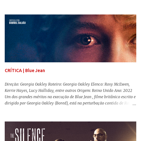
que, após horas de pesquisas e entrevistas, costuram uma história. Não
quero dizer com isso que não há verdade nos documentários, mas que é
sempre importante levarmos em conta quem assina e qual a função social
da obra. O cinema brasileiro é celeiro de grandes documentaristas, muitos
deles mundialmente reconhecidos. Pensando na variedade de estilos e
estéticas de se fazer documentários, selecionei 5 produções tupiniquins do
gênero que, para mim, são indispensáveis: ▼ Cabra Marcado para Morrer
(1984) , de Eduardo Coutinho Em 1964, devido ao golpe militar, Eduardo
Coutinho (Edifício Master) teve que abandonar as filmagens do
documentário sobre o assassinato do líder camponês Joã...
CRÍTICA | Blue Jean
Direção: Georgia Oakley Roteiro: Georgia Oakley Elenco: Rosy McEwen,
Kerrie Hayes, Lucy Halliday, entre outros Origem: Reino Unido Ano: 2022
Um dos grandes méritos na execução de Blue Jean , filme britânico escrito e
dirigido por Georgia Oakley (Bored), está na perturbação contida de Rosy
McEwen (O Alienista) como a personagem-título. Isso porque a jovem
professora de educação física vive uma vida dupla, calculando seus
movimentos e falas, equilibrada numa frágil neutralidade entre seu
trabalho e seus afetos, passando noites bebendo e jogando sinuca com seu
grupo de amigas lésbicas e sua amante. É imperativo para ela que ambos
os mundos não se cruzem de modo algum, pois o período histórico no qual