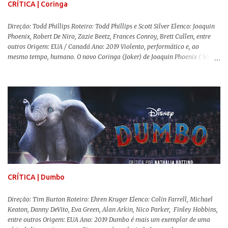
CRÍTICA | Coringa
Direção: Todd Phillips Roteiro: Todd Phillips e Scott Silver Elenco: Joaquin
Phoenix, Robert De Niro, Zazie Beetz, Frances Conroy, Brett Cullen, entre
outros Origem: EUA / Canadá Ano: 2019 Violento, performático e, ao
mesmo tempo, humano. O novo Coringa (Joker) de Joaquin Phoenix ( Você
Nunca Esteve Realmente Aqui ) traz tudo o que há de mais intenso para
contar a história de um dos vilões mais famosos e conturbados da DC
Comics . É importante ressaltar que este não é um filme de herói. E muito
menos de vilão. O longa de Todd Phillips (Se Beber, Não Case!) segue uma
trajetória profunda do reflexo da corrupção da sociedade na vida de um ser
humano, capaz de causar perturbação e desconforto do inicio ao fim da
projeção, e por mais um bom tempo após deixar o cinema. Trata-se de
uma obra difícil de ser "digerida", pois lida com temas sensíveis, como
abuso, doença mental, bullying e violência física. Todo esse turbilhão de
informações molda a mente d...
CRÍTICA | Dumbo
Direção: Tim Burton Roteiro: Ehren Kruger Elenco: Colin Farrell, Michael
Keaton, Danny DeVito, Eva Green, Alan Arkin, Nico Parker, Finley Hobbins,
entre outros Origem: EUA Ano: 2019 Dumbo é mais um exemplar de uma