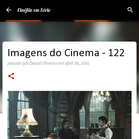
Pular para o conteúdo principal
Cinéfilo em Série
Imagens do Cinema - 122
postado por
Daniel Oliveira
em
abril 08, 2014