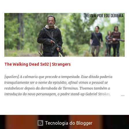
animações clássicas. O filme de Tim Burton ( Os Fantasmas Se Divertem ) é
envolvente, emocionante, mágico e surpreendentemente inovador para um
remake , já que a história do elefantinho voador foi reinventada de forma
mais realista, se adequando perfeitamente a proposta. Não há animais
falantes, por exemplo, mas nem por isso o tom lúdico e infantil é deixado
de lado. Apesar da relevância histórica, o filme supera a animação original
em termos visuais e narrativos, , superando a animação original em termos
visuais e narrativos. A história começa quando o pai das crianças, Holt
Ferrier (Colin Farrell), uma ex-estrela de circo, volta da guerra e se depara
com os filhos de...
The Walking Dead 5x02 | Strangers
[spoilers] A calmaria que precede a tempestade. Esse ditado poderia
tranquilamente ser o nome do episódio, afinal vimos o pessoal se
restabelecer depois da derrubada de Terminus. Tivemos também a
introdução do novo personagem, o padre stand-up Gabriel Strokes,
Abraham tentando levar o grupo para Washington e a volta de alguns
conhecidos que adoram carne humana. Falarei mais sobre a volta deles e
sobre o novo personagem no decorrer da review .
Tecnologia do Blogger