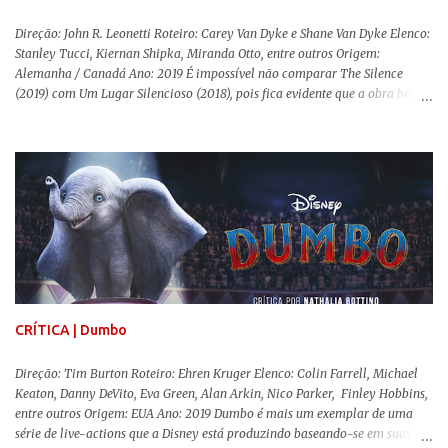
Direção: John R. Leonetti Roteiro: Carey Van Dyke e Shane Van Dyke Elenco:
Stanley Tucci, Kiernan Shipka, Miranda Otto, entre outros Origem:
Alemanha / Canadá Ano: 2019 É impossível não comparar The Silence
(2019) com Um Lugar Silencioso (2018), pois fica evidente que a obra bebe
da fonte de seu predecessor. No entanto, há um abismo de diferenças entre
os dois, ficando evidente a inferioridade desta, especialmente quando busca
reproduzir alguns elementos que consograram a obra de John Krasinski
(The Office). Aqui os “monstros” com audições aguçadas eram seres da
Terra que estavam presos por séculos em uma caverna recém descoberta,
libertando-os pelo mundo. O espectador acompanha uma família que tem
uma pequena vantagem em relação às outras pessoas. Adivinhem? Sabem
viver em silêncio pelo fato da filha mais velha ser surda. Para aqueles que
amam filmes com temática apocalíptica, a produção pode até funcionar
como entretenimento mediano. Todo o cenário de fuga, pânico col...
CRÍTICA | Dumbo
Direção: Tim Burton Roteiro: Ehren Kruger Elenco: Colin Farrell, Michael
Keaton, Danny DeVito, Eva Green, Alan Arkin, Nico Parker, Finley Hobbins,
entre outros Origem: EUA Ano: 2019 Dumbo é mais um exemplar de uma
série de live-actions que a Disney está produzindo baseando-se em suas