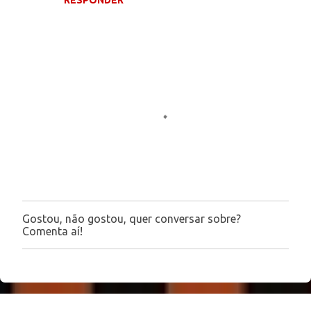
RESPONDER
m
e
n
t
á
r
i
o
s
Gostou, não gostou, quer conversar sobre?
P
Comenta aí!
o
s
t
a
r
u
m