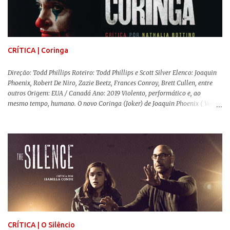
a história se passa - 1988 na Inglaterra - é de um contexto profundamente
conservador e hostil a pessoas queer. Com o governo liderado pela então
primeira-ministra Margaret Tatcher usando recursos supostamente
constitucionais para mobilizar campanhas agressivas ao modo de vida
LGBTQ, a post...
CRÍTICA | Coringa
Direção: Todd Phillips Roteiro: Todd Phillips e Scott Silver Elenco: Joaquin
Phoenix, Robert De Niro, Zazie Beetz, Frances Conroy, Brett Cullen, entre
outros Origem: EUA / Canadá Ano: 2019 Violento, performático e, ao
mesmo tempo, humano. O novo Coringa (Joker) de Joaquin Phoenix ( Você
Nunca Esteve Realmente Aqui ) traz tudo o que há de mais intenso para
contar a história de um dos vilões mais famosos e conturbados da DC
Comics . É importante ressaltar que este não é um filme de herói. E muito
menos de vilão. O longa de Todd Phillips (Se Beber, Não Case!) segue uma
trajetória profunda do reflexo da corrupção da sociedade na vida de um ser
humano, capaz de causar perturbação e desconforto do inicio ao fim da
projeção, e por mais um bom tempo após deixar o cinema. Trata-se de
uma obra difícil de ser "digerida", pois lida com temas sensíveis, como
abuso, doença mental, bullying e violência física. Todo esse turbilhão de
informações molda a mente d...
CRÍTICA | O Silêncio