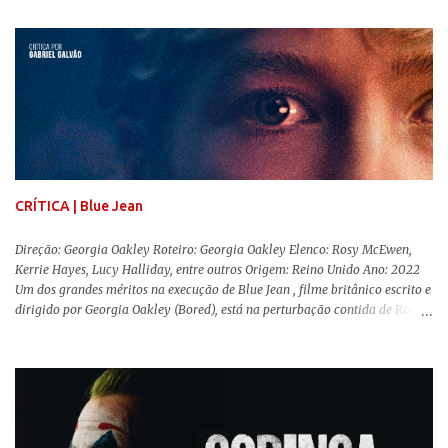
quero dizer com isso que não há verdade nos documentários, mas que é
sempre importante levarmos em conta quem assina e qual a função social
da obra. O cinema brasileiro é celeiro de grandes documentaristas, muitos
deles mundialmente reconhecidos. Pensando na variedade de estilos e
estéticas de se fazer documentários, selecionei 5 produções tupiniquins do
gênero que, para mim, são indispensáveis: ▼ Cabra Marcado para Morrer
(1984) , de Eduardo Coutinho Em 1964, devido ao golpe militar, Eduardo
Coutinho (Edifício Master) teve que abandonar as filmagens do
documentário sobre o assassinato do líder camponês Joã...
CRÍTICA | Blue Jean
Direção: Georgia Oakley Roteiro: Georgia Oakley Elenco: Rosy McEwen,
Kerrie Hayes, Lucy Halliday, entre outros Origem: Reino Unido Ano: 2022
Um dos grandes méritos na execução de Blue Jean , filme britânico escrito e
dirigido por Georgia Oakley (Bored), está na perturbação contida de Rosy
McEwen (O Alienista) como a personagem-título. Isso porque a jovem
professora de educação física vive uma vida dupla, calculando seus
movimentos e falas, equilibrada numa frágil neutralidade entre seu
trabalho e seus afetos, passando noites bebendo e jogando sinuca com seu
grupo de amigas lésbicas e sua amante. É imperativo para ela que ambos
os mundos não se cruzem de modo algum, pois o período histórico no qual