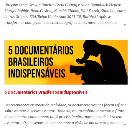
Direção: Greta Gerwig Roteiro: Greta Gerwig e Noah Baumbach Elenco:
Margot Robbie, Ryan Gosling, Kate McKinnon, Will Ferrell, Simu Liu, entre
outros Origem: EUA/Reino Unido Ano: 2023 "Oi, Barbies!" Após se
transformar num fenômeno cinematográfico antes mesmo de sua estreia,
Barbie , o aguardado live-action da boneca mais famosa do mundo, enfim,
chegou aos cinemas. Em meio a toda divulgação e o hype em torno de seu
lançamento, posso afirmar que o longa, dirigido por Greta Gerwig (
Adoráveis Mulheres ) prometeu tudo e entregou mais ainda, se provando o
filme do ano até aqui. Repleto de criatividade, humor e sem medo de não se
levar a sério, a produção aborda temas complexos com críticas potentes. Já
conhecida por sua filmografia feminista, Gerwig traz uma reflexão de
como a Barbie se encaixa no mundo moderno, desenvolvendo a
importância e o impacto, positivo ou negativo, da boneca na vida das
pessoas. Isso tudo com um sentimento de nostalgia multigeracional. Na
trama, a Barbi...
5 Documentários Brasileiros Indispensáveis
Representações criativas da realidade, os documentários nos fazem refletir
sobre os mais diversos assuntos. Todavia, muito embora tomemos o filme
documentário como imparcial, é preciso lembrarmos que toda obra tem
assinatura. O que vemos na tela é sempre a visão de um diretor e um editor
que, após horas de pesquisas e entrevistas, costuram uma história. Não