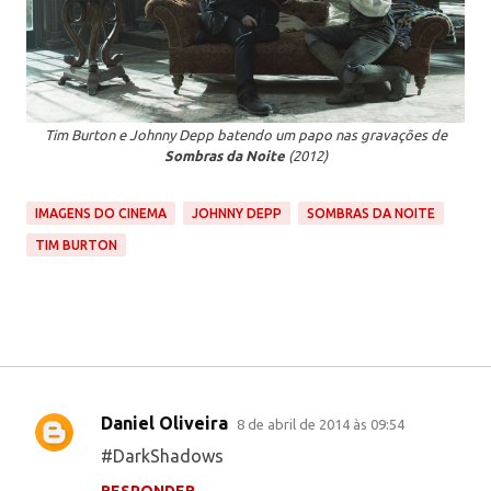
Tim Burton e Johnny Depp batendo um papo nas gravações de
Sombras da Noite
(2012)
IMAGENS DO CINEMA
JOHNNY DEPP
SOMBRAS DA NOITE
TIM BURTON
Daniel Oliveira
8 de abril de 2014 às 09:54
C
#DarkShadows
o