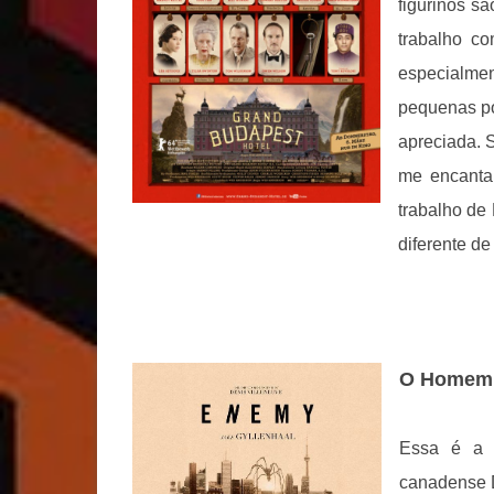
figurinos s
trabalho co
especialmen
pequenas po
apreciada. 
me encanta 
trabalho de
diferente de
O Homem 
Essa é a s
canadense D