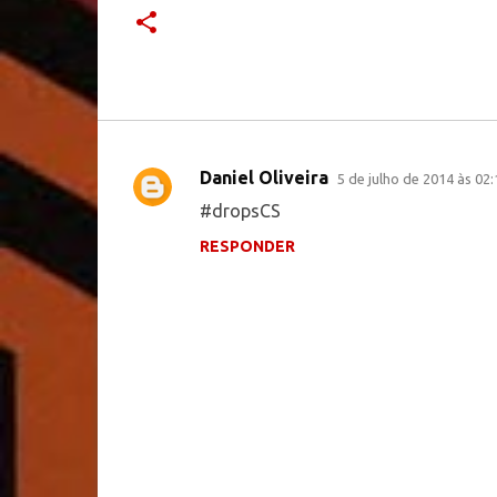
Daniel Oliveira
5 de julho de 2014 às 02:
C
#dropsCS
o
RESPONDER
m
e
n
t
á
r
i
o