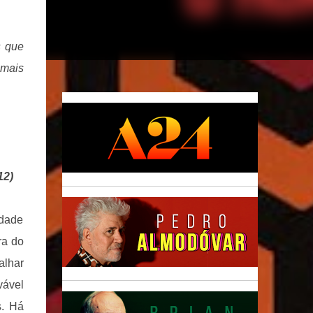
s que
 mais
12)
idade
ra do
alhar
vável
s. Há