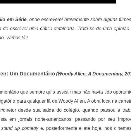
ilo em Série
, onde escreverei brevemente sobre alguns filme
o de escrever uma crítica detalhada. Trata-se de uma opinião
não. Vamos lá?
len: Um Documentário
(Woody Allen: A Documentary, 20
mentário que sempre quis assistir mas não havia tido oportun
igatório para qualquer fã de Woody Allen. A obra foca na carrei
ator/diretor desde sua saída do colégio, quando passou a trab
rista em jornais norte-americanos, passando por seu impro
o
stand up comedy
e, posteriormente e até hoje, nos cinema