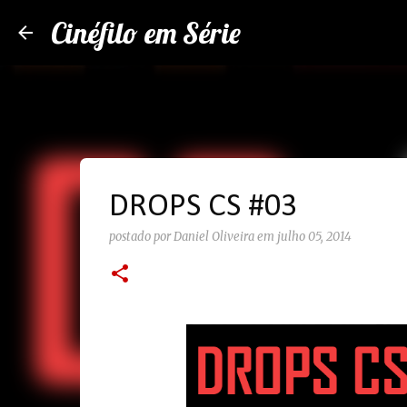
Cinéfilo em Série
DROPS CS #03
postado por
Daniel Oliveira
em
julho 05, 2014