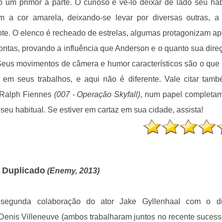
ão um primor a parte. O curioso é vê-lo deixar de lado seu hab
m a cor amarela, deixando-se levar por diversas outras, a
te. O elenco é recheado de estrelas, algumas protagonizam a
ntas, provando a influência que Anderson e o quanto sua dire
Seus movimentos de câmera e humor característicos são o que
em seus trabalhos, e aqui não é diferente. Vale citar tam
 Ralph Fiennes
(007 - Operação Skyfall)
, num papel completa
 seu habitual. Se estiver em cartaz em sua cidade, assista!
Duplicado
(Enemy, 2013)
egunda colaboração do ator Jake Gyllenhaal com o dir
enis Villeneuve (ambos trabalharam juntos no recente suces