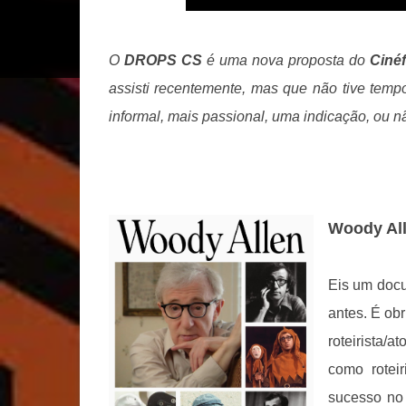
O
DROPS CS
é uma nova proposta do
Cinéf
assisti recentemente, mas que não tive temp
informal, mais passional, uma indicação, ou 
Woody Al
Eis um docu
antes. É obr
roteirista/
como rotei
sucesso n