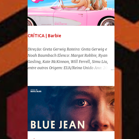
CRÍTICA | Barbie
Direção: Greta Gerwig Roteiro: Greta Gerwig e
Noah Baumbach Elenco: Margot Robbie, Ryan
Gosling, Kate McKinnon, Will Ferrell, Simu Liu,
entre outros Origem: EUA/Reino Unido Ano: 2023
"Oi, Barbies!" Após se transformar num fenômeno
cinematográfico antes mesmo de sua estreia,
Barbie , o aguardado live-action da boneca mais
famosa do mundo, enfim, chegou aos cinemas. Em
meio a toda divulgação e o hype em torno de seu
lançamento, posso afirmar que o longa, dirigido
por Greta Gerwig ( Adoráveis Mulheres ) prometeu
tudo e entregou mais ainda, se provando o filme
do ano até aqui. Repleto de criatividade, humor e
sem medo de não se levar a sério, a produção
aborda temas complexos com críticas potentes. Já