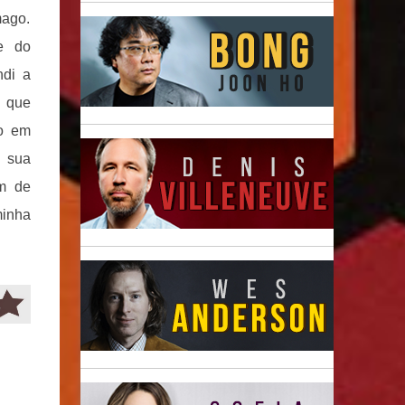
mago.
e do
ndi a
o que
co em
e sua
m de
minha