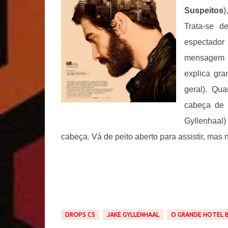
Suspeitos
)
Trata-se 
espectador
mensagem p
explica gra
geral). Qu
cabeça de 
Gyllenhaal)
cabeça. Vá de peito aberto para assistir, mas 
DROPS CS
JAKE GYLLENHAAL
O GRANDE HOTEL 