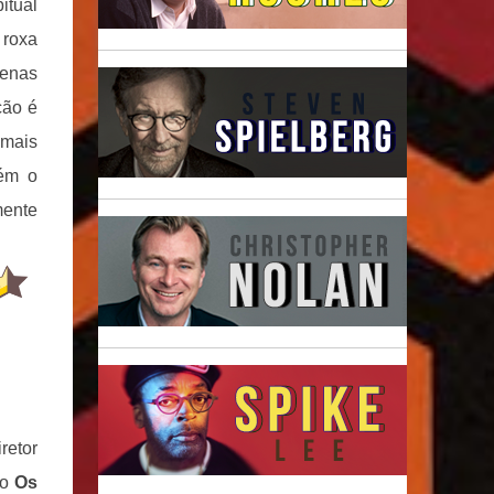
itual
 roxa
penas
ção é
 mais
bém o
mente
etor
so
Os