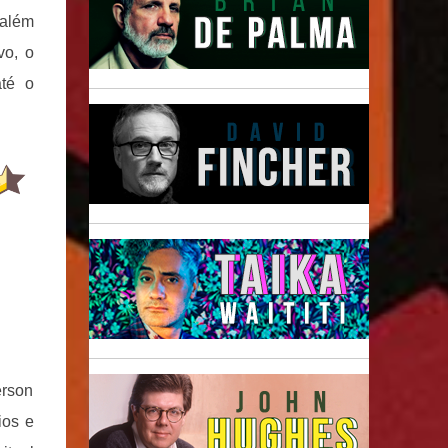
 além
vo, o
até o
erson
ios e