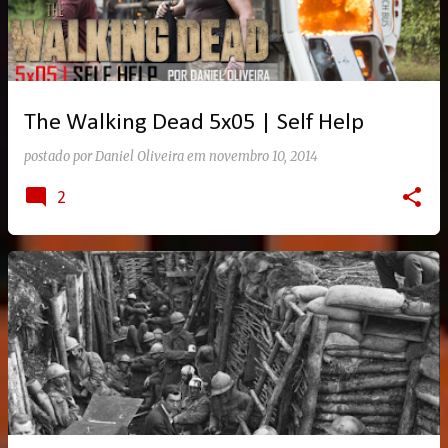
The Walking Dead 5x05 | Self Help
postado por
Daniel Oliveira
em
novembro 10, 2014
2