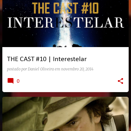
THE CAST #10 | Interestelar
postado por
Daniel Oliveira
em
novembro 20, 2014
0