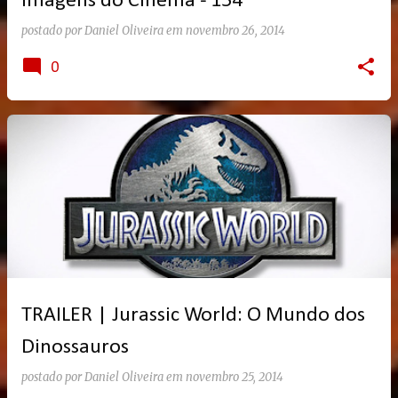
Imagens do Cinema - 154
postado por
Daniel Oliveira
em
novembro 26, 2014
0
TRAILER | Jurassic World: O Mundo dos
Dinossauros
postado por
Daniel Oliveira
em
novembro 25, 2014