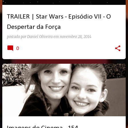
g
e
TRAILER | Star Wars - Episódio VII - O
n
s
Despertar da Força
postado por
Daniel Oliveira
em
novembro 28, 2014
0