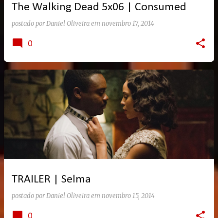
The Walking Dead 5x06 | Consumed
postado por
Daniel Oliveira
em
novembro 17, 2014
0
TRAILER | Selma
postado por
Daniel Oliveira
em
novembro 15, 2014
0