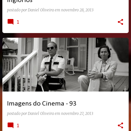
Inglórios
postado por
Daniel Oliveira
em
novembro 28, 2013
1
Imagens do Cinema - 93
postado por
Daniel Oliveira
em
novembro 27, 2013
1