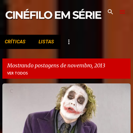
Pular para o conteúdo principal
CRÍTICAS
LISTAS
Mostrando postagens de novembro, 2013
VER TODOS
P
o
s
t
a