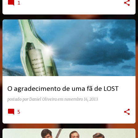
1
O agradecimento de uma fã de LOST
postado por
Daniel Oliveira
em
novembro 14, 2013
5