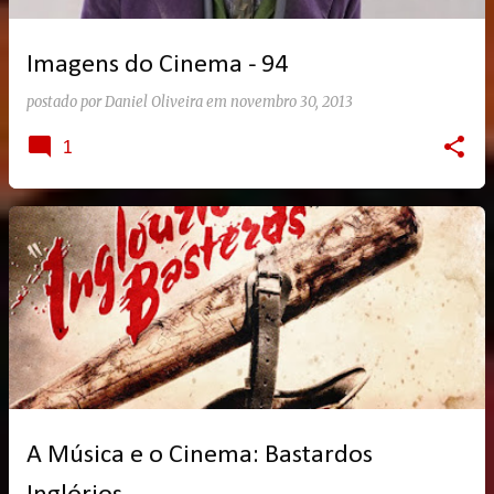
g
e
Imagens do Cinema - 94
n
s
postado por
Daniel Oliveira
em
novembro 30, 2013
1
A Música e o Cinema: Bastardos