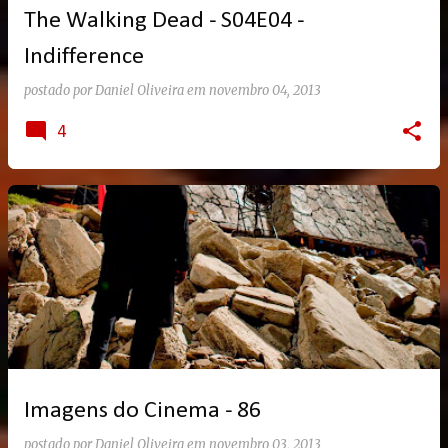
The Walking Dead - S04E04 -
Indifference
postado por
Daniel Oliveira
em
novembro 04, 2013
4
Imagens do Cinema - 86
postado por
Daniel Oliveira
em
novembro 03, 2013