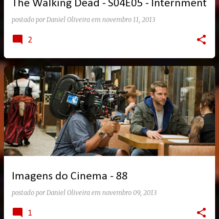
The Walking Dead - S04E05 - Internment
postado por
Daniel Oliveira
em
novembro 11, 2013
2
Imagens do Cinema - 88
postado por
Daniel Oliveira
em
novembro 09, 2013
1