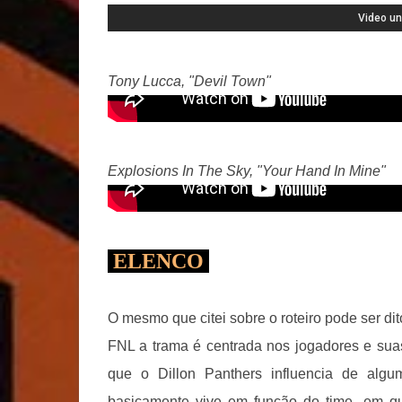
Tony Lucca, "Devil Town"
Explosions In The Sky, "Your Hand In Mine"
ELENCO
O mesmo que citei sobre o roteiro pode ser di
FNL a trama é centrada nos jogadores e suas 
que o Dillon Panthers influencia de al
basicamente vive em função do time, em q