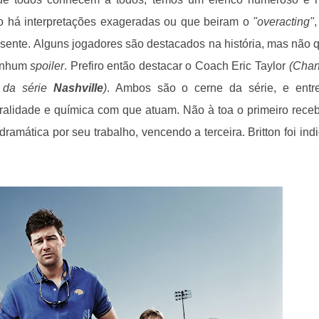
o há interpretações exageradas ou que beiram o
"overacting"
,
resente. Alguns jogadores são destacados na história, mas não 
nenhum
spoiler
. Prefiro então destacar o Coach Eric Taylor
(Chan
, da série
Nashville
)
. Ambos são o cerne da série, e ent
uralidade e química com que atuam. Não à toa o primeiro rece
amática por seu trabalho, vencendo a terceira. Britton foi ind