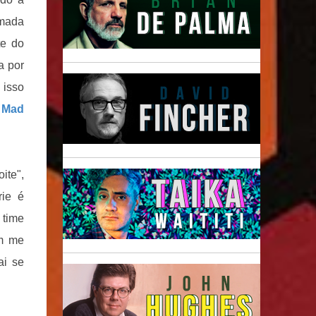
Amada
te do
a por
 isso
m
Mad
ite",
ie é
 time
m me
ai se