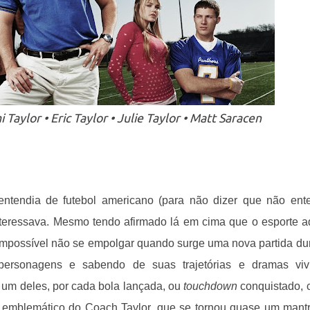
 Taylor • Eric Taylor • Julie Taylor • Matt Saracen
ntendia de futebol americano (para não dizer que não ent
eressava. Mesmo tendo afirmado lá em cima que o esporte a
 impossível não se empolgar quando surge uma nova partida du
ersonagens e sabendo de suas trajetórias e dramas vivi
 um deles, por cada bola lançada, ou
touchdown
conquistado,
a emblemático do Coach Taylor, que se tornou quase um mant