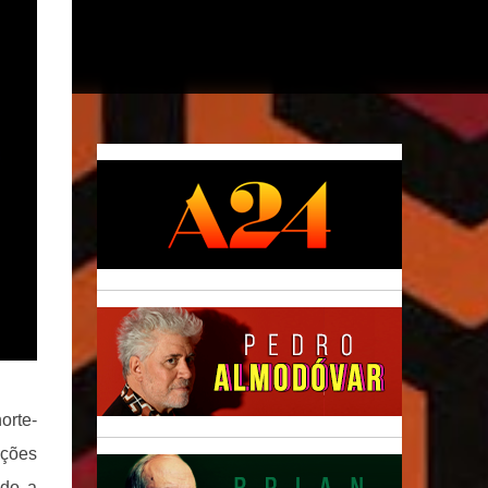
orte-
pções
ndo a