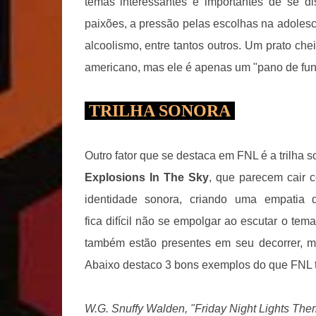
temas interessantes e importantes de se dis
paixões, a pressão pelas escolhas na adolesc
alcoolismo, entre tantos outros. Um prato che
americano, mas ele é apenas um "pano de fund
TRILHA SONORA
Outro fator que se destaca em FNL é a trilha
Explosions In The Sky
, que parecem cair 
identidade sonora, criando uma empatia d
fica difícil não se empolgar ao escutar o tem
também estão presentes em seu decorrer, 
Abaixo destaco 3 bons exemplos do que FNL tr
W.G. Snuffy Walden, "Friday Night Lights The