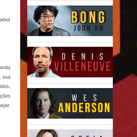
tebol
banda
a sua
idos,
nções
ejar.