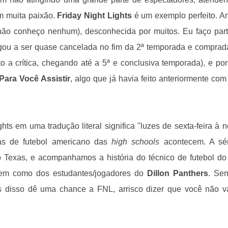
m muita paixão.
Friday Night Lights
é um exemplo perfeito. 
(não conheço nenhum), desconhecida por muitos. Eu faço par
gou a ser quase cancelada no fim da 2ª temporada e comprad
 a crítica, chegando até a 5ª e conclusiva temporada), e por
Para Você Assistir
, algo que já havia feito anteriormente co
s em uma tradução literal significa "luzes de sexta-feira à no
as de futebol americano das
high schools
acontecem. A sér
o Texas, e acompanhamos a história do técnico de futebol do
em como dos estudantes/jogadores do
Dillon Panthers
. Se
s disso dê uma chance a FNL, arrisco dizer que você não v