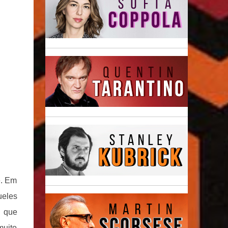
e. Em
ueles
 que
muito