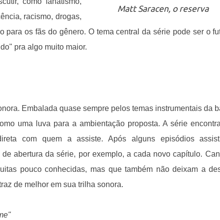
cutir, como fanatismo,
Matt Saracen, o reserva
ência, racismo, drogas,
io para os fãs do gênero. O tema central da série pode ser o fu
o" pra algo muito maior.
 sonora. Embalada quase sempre pelos temas instrumentais da 
como uma luva para a ambientação proposta. A série encontr
ireta com quem a assiste. Após alguns episódios assist
a de abertura da série, por exemplo, a cada novo capítulo. Ca
muitas pouco conhecidas, mas que também não deixam a des
az de melhor em sua trilha sonora.
me"