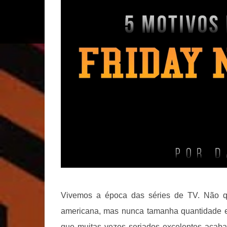
Vivemos a época das séries de TV. Não qu
americana, mas nunca tamanha quantidade e,
que muitas vezes seriados excelentes acab