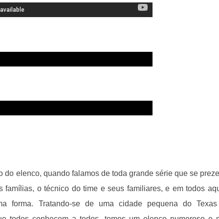
to do elenco, quando falamos de toda grande série que se prez
famílias, o técnico do time e seus familiares, e em todos aq
guma forma. Tratando-se de uma cidade pequena do Texas
ue todos conhecem a todos, temos um elenco numeroso e 