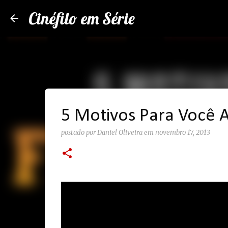
Cinéfilo em Série
5 Motivos Para Você As
postado por
Daniel Oliveira
em
novembro 17, 2013