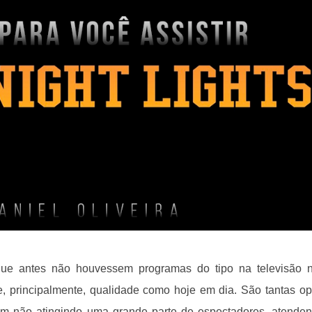
e antes não houvessem programas do tipo na televisão n
 principalmente, qualidade como hoje em dia. São tantas o
am não atingindo uma grande parte de espectadores, atende