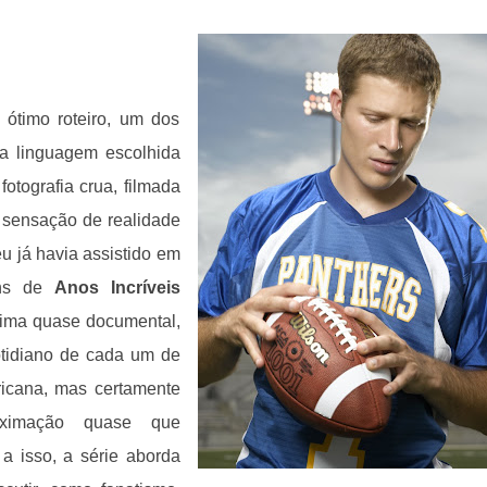
timo roteiro, um dos
 a linguagem escolhida
otografia crua, filmada
sensação de realidade
u já havia assistido em
gens de
Anos Incríveis
lima quase documental,
tidiano de cada um de
ricana, mas certamente
roximação quase que
 a isso, a série aborda