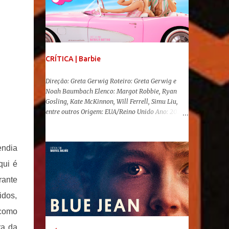
CRÍTICA | Barbie
Direção: Greta Gerwig Roteiro: Greta Gerwig e
Noah Baumbach Elenco: Margot Robbie, Ryan
Gosling, Kate McKinnon, Will Ferrell, Simu Liu,
entre outros Origem: EUA/Reino Unido Ano: 2023
"Oi, Barbies!" Após se transformar num fenômeno
cinematográfico antes mesmo de sua estreia,
Barbie , o aguardado live-action da boneca mais
endia
famosa do mundo, enfim, chegou aos cinemas. Em
meio a toda divulgação e o hype em torno de seu
qui é
lançamento, posso afirmar que o longa, dirigido
rante
por Greta Gerwig ( Adoráveis Mulheres ) prometeu
tudo e entregou mais ainda, se provando o filme
dos,
do ano até aqui. Repleto de criatividade, humor e
 como
sem medo de não se levar a sério, a produção
aborda temas complexos com críticas potentes. Já
ra da