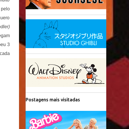
 pelo
quero
dler)
regam
beu 3
icada
Postagens mais visitadas