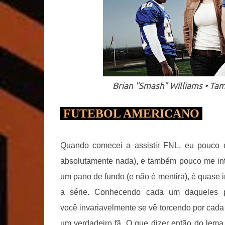
Brian "Smash" Williams • Tami
FUTEBOL AMERICANO
Quando comecei a assistir FNL, eu pouco e
absolutamente nada), e também pouco me int
um pano de fundo (e não é mentira), é quase
a série. Conhecendo cada um daqueles p
você invariavelmente se vê torcendo por cada
um verdadeiro fã. O que dizer então do lem