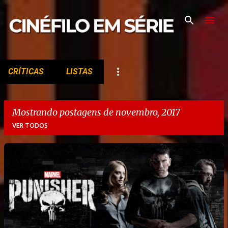
Pular para o conteúdo principal
CRÍTICAS
LISTAS
Mostrando postagens de novembro, 2017
VER TODOS
P
o
s
t
a