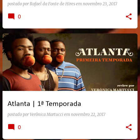
postado por
Rafael da Fonte de Hires
em
novembro 23, 2017
0
Atlanta | 1ª Temporada
postado por
Verônica Martucci
em
novembro 22, 2017
0