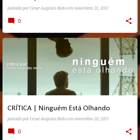
postado por
Cesar Augusto Mota
em
novembro 21, 2017
0
CRÍTICA | Ninguém Está Olhando
postado por
Cesar Augusto Mota
em
novembro 20, 2017
0