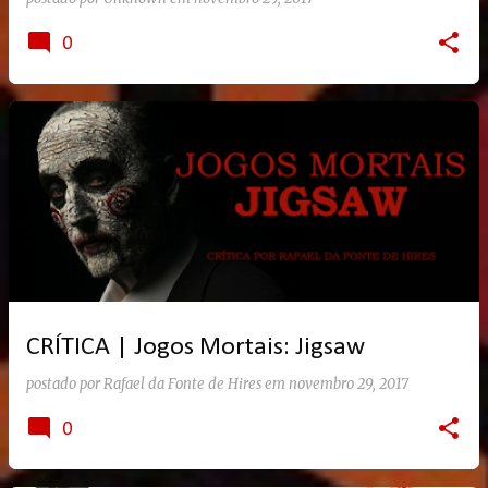
0
CRÍTICA | Jogos Mortais: Jigsaw
postado por
Rafael da Fonte de Hires
em
novembro 29, 2017
0