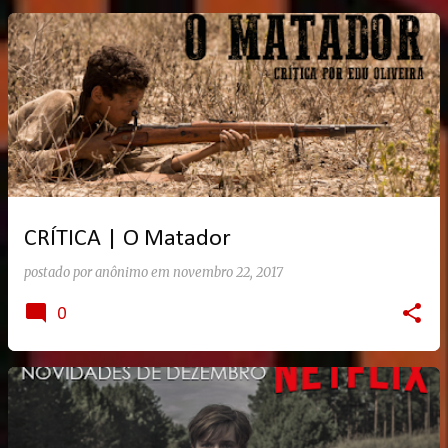
CRÍTICA | O Matador
postado por
anônimo
em
novembro 22, 2017
0