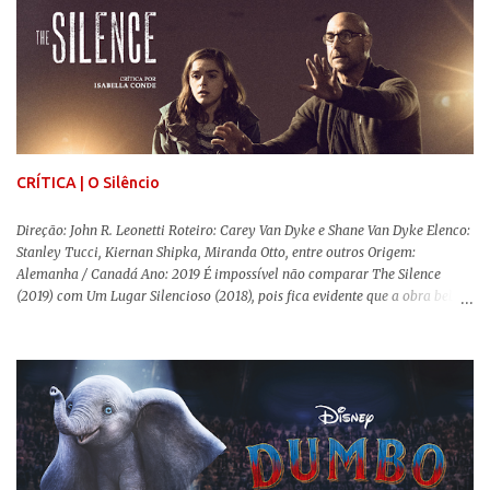
menos de vilão. O longa de Todd Phillips (Se Beber, Não Case!) segue uma
trajetória profunda do reflexo da corrupção da sociedade na vida de um ser
humano, capaz de causar perturbação e desconforto do inicio ao fim da
projeção, e por mais um bom tempo após deixar o cinema. Trata-se de
uma obra difícil de ser "digerida", pois lida com temas sensíveis, como
abuso, doença mental, bullying e violência física. Todo esse turbilhão de
informações molda a mente d...
CRÍTICA | O Silêncio
Direção: John R. Leonetti Roteiro: Carey Van Dyke e Shane Van Dyke Elenco:
Stanley Tucci, Kiernan Shipka, Miranda Otto, entre outros Origem:
Alemanha / Canadá Ano: 2019 É impossível não comparar The Silence
(2019) com Um Lugar Silencioso (2018), pois fica evidente que a obra bebe
da fonte de seu predecessor. No entanto, há um abismo de diferenças entre
os dois, ficando evidente a inferioridade desta, especialmente quando busca
reproduzir alguns elementos que consograram a obra de John Krasinski
(The Office). Aqui os “monstros” com audições aguçadas eram seres da
Terra que estavam presos por séculos em uma caverna recém descoberta,
libertando-os pelo mundo. O espectador acompanha uma família que tem
uma pequena vantagem em relação às outras pessoas. Adivinhem? Sabem
viver em silêncio pelo fato da filha mais velha ser surda. Para aqueles que