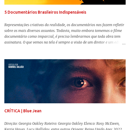
pessoas. Isso tudo com um sentimento de nostalgia multigeracional. Na
trama, a Barbi...
5 Documentários Brasileiros Indispensáveis
Representações criativas da realidade, os documentários nos fazem refletir
sobre os mais diversos assuntos. Todavia, muito embora tomemos o filme
documentário como imparcial, é preciso lembrarmos que toda obra tem
assinatura. O que vemos na tela é sempre a visão de um diretor e um editor
que, após horas de pesquisas e entrevistas, costuram uma história. Não
quero dizer com isso que não há verdade nos documentários, mas que é
sempre importante levarmos em conta quem assina e qual a função social
da obra. O cinema brasileiro é celeiro de grandes documentaristas, muitos
deles mundialmente reconhecidos. Pensando na variedade de estilos e
estéticas de se fazer documentários, selecionei 5 produções tupiniquins do
gênero que, para mim, são indispensáveis: ▼ Cabra Marcado para Morrer
(1984) , de Eduardo Coutinho Em 1964, devido ao golpe militar, Eduardo
Coutinho (Edifício Master) teve que abandonar as filmagens do
documentário sobre o assassinato do líder camponês Joã...
CRÍTICA | Blue Jean
Direção: Georgia Oakley Roteiro: Georgia Oakley Elenco: Rosy McEwen,
Kerrie Hayes, Lucy Halliday, entre outros Origem: Reino Unido Ano: 2022