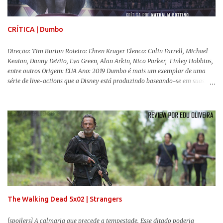
amam filmes com temática apocalíptica, a produção pode até funcionar
como entretenimento mediano. Todo o cenário de fuga, pânico col...
CRÍTICA | Dumbo
Direção: Tim Burton Roteiro: Ehren Kruger Elenco: Colin Farrell, Michael
Keaton, Danny DeVito, Eva Green, Alan Arkin, Nico Parker, Finley Hobbins,
entre outros Origem: EUA Ano: 2019 Dumbo é mais um exemplar de uma
série de live-actions que a Disney está produzindo baseando-se em suas
animações clássicas. O filme de Tim Burton ( Os Fantasmas Se Divertem ) é
envolvente, emocionante, mágico e surpreendentemente inovador para um
remake , já que a história do elefantinho voador foi reinventada de forma
mais realista, se adequando perfeitamente a proposta. Não há animais
falantes, por exemplo, mas nem por isso o tom lúdico e infantil é deixado
de lado. Apesar da relevância histórica, o filme supera a animação original
em termos visuais e narrativos, , superando a animação original em termos
visuais e narrativos. A história começa quando o pai das crianças, Holt
Ferrier (Colin Farrell), uma ex-estrela de circo, volta da guerra e se depara
com os filhos de...
The Walking Dead 5x02 | Strangers
[spoilers] A calmaria que precede a tempestade. Esse ditado poderia