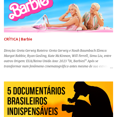
CRÍTICA | Barbie
Direção: Greta Gerwig Roteiro: Greta Gerwig e Noah Baumbach Elenco:
Margot Robbie, Ryan Gosling, Kate McKinnon, Will Ferrell, Simu Liu, entre
outros Origem: EUA/Reino Unido Ano: 2023 "Oi, Barbies!" Após se
transformar num fenômeno cinematográfico antes mesmo de sua estreia,
Barbie , o aguardado live-action da boneca mais famosa do mundo, enfim,
chegou aos cinemas. Em meio a toda divulgação e o hype em torno de seu
lançamento, posso afirmar que o longa, dirigido por Greta Gerwig (
Adoráveis Mulheres ) prometeu tudo e entregou mais ainda, se provando o
filme do ano até aqui. Repleto de criatividade, humor e sem medo de não se
levar a sério, a produção aborda temas complexos com críticas potentes. Já
conhecida por sua filmografia feminista, Gerwig traz uma reflexão de
como a Barbie se encaixa no mundo moderno, desenvolvendo a
importância e o impacto, positivo ou negativo, da boneca na vida das