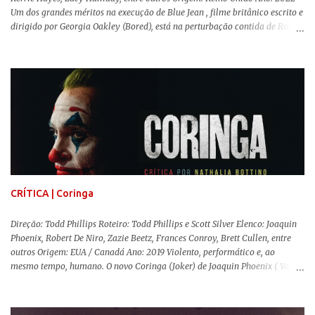
Um dos grandes méritos na execução de Blue Jean , filme britânico escrito e
dirigido por Georgia Oakley (Bored), está na perturbação contida de Rosy
McEwen (O Alienista) como a personagem-título. Isso porque a jovem
professora de educação física vive uma vida dupla, calculando seus
movimentos e falas, equilibrada numa frágil neutralidade entre seu
trabalho e seus afetos, passando noites bebendo e jogando sinuca com seu
grupo de amigas lésbicas e sua amante. É imperativo para ela que ambos
os mundos não se cruzem de modo algum, pois o período histórico no qual
a história se passa - 1988 na Inglaterra - é de um contexto profundamente
conservador e hostil a pessoas queer. Com o governo liderado pela então
primeira-ministra Margaret Tatcher usando recursos supostamente
constitucionais para mobilizar campanhas agressivas ao modo de vida
LGBTQ, a post...
CRÍTICA | Coringa
Direção: Todd Phillips Roteiro: Todd Phillips e Scott Silver Elenco: Joaquin
Phoenix, Robert De Niro, Zazie Beetz, Frances Conroy, Brett Cullen, entre
outros Origem: EUA / Canadá Ano: 2019 Violento, performático e, ao
mesmo tempo, humano. O novo Coringa (Joker) de Joaquin Phoenix ( Você
Nunca Esteve Realmente Aqui ) traz tudo o que há de mais intenso para
contar a história de um dos vilões mais famosos e conturbados da DC
Comics . É importante ressaltar que este não é um filme de herói. E muito