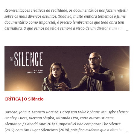
Representações criativas da realidade, os documentários nos fazem refletir
sobre os mais diversos assuntos. Todavia, muito embora tomemos o filme
documentário como imparcial, é preciso lembrarmos que toda obra tem
assinatura. O que vemos na tela é sempre a visão de um diretor e um editor
que, após horas de pesquisas e entrevistas, costuram uma história. Não
quero dizer com isso que não há verdade nos documentários, mas que é
sempre importante levarmos em conta quem assina e qual a função social
da obra. O cinema brasileiro é celeiro de grandes documentaristas, muitos
deles mundialmente reconhecidos. Pensando na variedade de estilos e
estéticas de se fazer documentários, selecionei 5 produções tupiniquins do
gênero que, para mim, são indispensáveis: ▼ Cabra Marcado para Morrer
(1984) , de Eduardo Coutinho Em 1964, devido ao golpe militar, Eduardo
Coutinho (Edifício Master) teve que abandonar as filmagens do
documentário sobre o assassinato do líder camponês Joã...
CRÍTICA | O Silêncio
Direção: John R. Leonetti Roteiro: Carey Van Dyke e Shane Van Dyke Elenco:
Stanley Tucci, Kiernan Shipka, Miranda Otto, entre outros Origem:
Alemanha / Canadá Ano: 2019 É impossível não comparar The Silence
(2019) com Um Lugar Silencioso (2018), pois fica evidente que a obra bebe