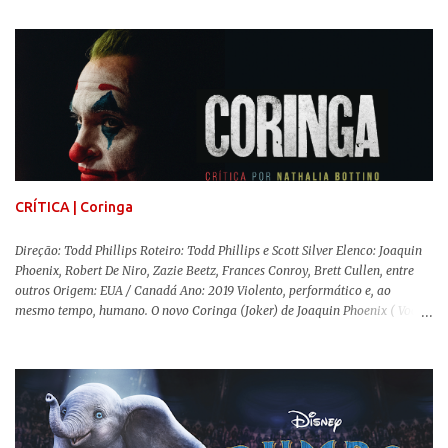
professora de educação física vive uma vida dupla, calculando seus
movimentos e falas, equilibrada numa frágil neutralidade entre seu
trabalho e seus afetos, passando noites bebendo e jogando sinuca com seu
grupo de amigas lésbicas e sua amante. É imperativo para ela que ambos
os mundos não se cruzem de modo algum, pois o período histórico no qual
a história se passa - 1988 na Inglaterra - é de um contexto profundamente
conservador e hostil a pessoas queer. Com o governo liderado pela então
primeira-ministra Margaret Tatcher usando recursos supostamente
constitucionais para mobilizar campanhas agressivas ao modo de vida
LGBTQ, a post...
CRÍTICA | Coringa
Direção: Todd Phillips Roteiro: Todd Phillips e Scott Silver Elenco: Joaquin
Phoenix, Robert De Niro, Zazie Beetz, Frances Conroy, Brett Cullen, entre
outros Origem: EUA / Canadá Ano: 2019 Violento, performático e, ao
mesmo tempo, humano. O novo Coringa (Joker) de Joaquin Phoenix ( Você
Nunca Esteve Realmente Aqui ) traz tudo o que há de mais intenso para
contar a história de um dos vilões mais famosos e conturbados da DC
Comics . É importante ressaltar que este não é um filme de herói. E muito
menos de vilão. O longa de Todd Phillips (Se Beber, Não Case!) segue uma
trajetória profunda do reflexo da corrupção da sociedade na vida de um ser
humano, capaz de causar perturbação e desconforto do inicio ao fim da