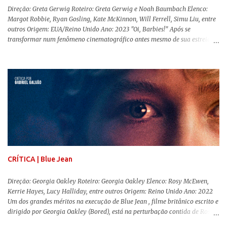
Direção: Greta Gerwig Roteiro: Greta Gerwig e Noah Baumbach Elenco:
Margot Robbie, Ryan Gosling, Kate McKinnon, Will Ferrell, Simu Liu, entre
outros Origem: EUA/Reino Unido Ano: 2023 "Oi, Barbies!" Após se
transformar num fenômeno cinematográfico antes mesmo de sua estreia,
Barbie , o aguardado live-action da boneca mais famosa do mundo, enfim,
chegou aos cinemas. Em meio a toda divulgação e o hype em torno de seu
lançamento, posso afirmar que o longa, dirigido por Greta Gerwig (
Adoráveis Mulheres ) prometeu tudo e entregou mais ainda, se provando o
filme do ano até aqui. Repleto de criatividade, humor e sem medo de não se
levar a sério, a produção aborda temas complexos com críticas potentes. Já
conhecida por sua filmografia feminista, Gerwig traz uma reflexão de
como a Barbie se encaixa no mundo moderno, desenvolvendo a
importância e o impacto, positivo ou negativo, da boneca na vida das
pessoas. Isso tudo com um sentimento de nostalgia multigeracional. Na
trama, a Barbi...
CRÍTICA | Blue Jean
Direção: Georgia Oakley Roteiro: Georgia Oakley Elenco: Rosy McEwen,
Kerrie Hayes, Lucy Halliday, entre outros Origem: Reino Unido Ano: 2022
Um dos grandes méritos na execução de Blue Jean , filme britânico escrito e
dirigido por Georgia Oakley (Bored), está na perturbação contida de Rosy
McEwen (O Alienista) como a personagem-título. Isso porque a jovem