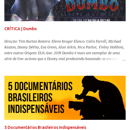
projeção, e por mais um bom tempo após deixar o cinema. Trata-se de
uma obra difícil de ser "digerida", pois lida com temas sensíveis, como
abuso, doença mental, bullying e violência física. Todo esse turbilhão de
informações molda a mente d...
CRÍTICA | Dumbo
Direção: Tim Burton Roteiro: Ehren Kruger Elenco: Colin Farrell, Michael
Keaton, Danny DeVito, Eva Green, Alan Arkin, Nico Parker, Finley Hobbins,
entre outros Origem: EUA Ano: 2019 Dumbo é mais um exemplar de uma
série de live-actions que a Disney está produzindo baseando-se em suas
animações clássicas. O filme de Tim Burton ( Os Fantasmas Se Divertem ) é
envolvente, emocionante, mágico e surpreendentemente inovador para um
remake , já que a história do elefantinho voador foi reinventada de forma
mais realista, se adequando perfeitamente a proposta. Não há animais
falantes, por exemplo, mas nem por isso o tom lúdico e infantil é deixado
de lado. Apesar da relevância histórica, o filme supera a animação original
em termos visuais e narrativos, , superando a animação original em termos
visuais e narrativos. A história começa quando o pai das crianças, Holt
Ferrier (Colin Farrell), uma ex-estrela de circo, volta da guerra e se depara
com os filhos de...
5 Documentários Brasileiros Indispensáveis