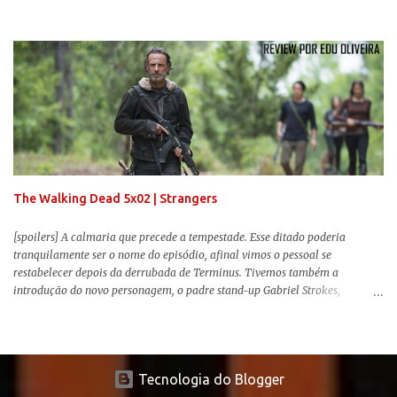
da fonte de seu predecessor. No entanto, há um abismo de diferenças entre
os dois, ficando evidente a inferioridade desta, especialmente quando busca
reproduzir alguns elementos que consograram a obra de John Krasinski
(The Office). Aqui os “monstros” com audições aguçadas eram seres da
Terra que estavam presos por séculos em uma caverna recém descoberta,
libertando-os pelo mundo. O espectador acompanha uma família que tem
uma pequena vantagem em relação às outras pessoas. Adivinhem? Sabem
viver em silêncio pelo fato da filha mais velha ser surda. Para aqueles que
amam filmes com temática apocalíptica, a produção pode até funcionar
como entretenimento mediano. Todo o cenário de fuga, pânico col...
The Walking Dead 5x02 | Strangers
[spoilers] A calmaria que precede a tempestade. Esse ditado poderia
tranquilamente ser o nome do episódio, afinal vimos o pessoal se
restabelecer depois da derrubada de Terminus. Tivemos também a
introdução do novo personagem, o padre stand-up Gabriel Strokes,
Abraham tentando levar o grupo para Washington e a volta de alguns
conhecidos que adoram carne humana. Falarei mais sobre a volta deles e
sobre o novo personagem no decorrer da review .
Tecnologia do Blogger