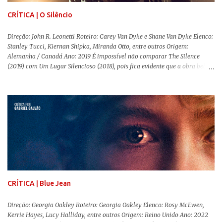
CRÍTICA | O Silêncio
Direção: John R. Leonetti Roteiro: Carey Van Dyke e Shane Van Dyke Elenco:
Stanley Tucci, Kiernan Shipka, Miranda Otto, entre outros Origem:
Alemanha / Canadá Ano: 2019 É impossível não comparar The Silence
(2019) com Um Lugar Silencioso (2018), pois fica evidente que a obra bebe
da fonte de seu predecessor. No entanto, há um abismo de diferenças entre
os dois, ficando evidente a inferioridade desta, especialmente quando busca
reproduzir alguns elementos que consograram a obra de John Krasinski
(The Office). Aqui os “monstros” com audições aguçadas eram seres da
Terra que estavam presos por séculos em uma caverna recém descoberta,
libertando-os pelo mundo. O espectador acompanha uma família que tem
uma pequena vantagem em relação às outras pessoas. Adivinhem? Sabem
viver em silêncio pelo fato da filha mais velha ser surda. Para aqueles que
amam filmes com temática apocalíptica, a produção pode até funcionar
como entretenimento mediano. Todo o cenário de fuga, pânico col...
CRÍTICA | Blue Jean
Direção: Georgia Oakley Roteiro: Georgia Oakley Elenco: Rosy McEwen,
Kerrie Hayes, Lucy Halliday, entre outros Origem: Reino Unido Ano: 2022