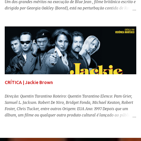
Um dos grandes méritos na execução de Blue Jean , filme britânico escrito e
dirigido por Georgia Oakley (Bored), está na perturbação contida de Rosy
McEwen (O Alienista) como a personagem-título. Isso porque a jovem
professora de educação física vive uma vida dupla, calculando seus
movimentos e falas, equilibrada numa frágil neutralidade entre seu
trabalho e seus afetos, passando noites bebendo e jogando sinuca com seu
grupo de amigas lésbicas e sua amante. É imperativo para ela que ambos
os mundos não se cruzem de modo algum, pois o período histórico no qual
a história se passa - 1988 na Inglaterra - é de um contexto profundamente
conservador e hostil a pessoas queer. Com o governo liderado pela então
primeira-ministra Margaret Tatcher usando recursos supostamente
constitucionais para mobilizar campanhas agressivas ao modo de vida
LGBTQ, a post...
CRÍTICA | Jackie Brown
Direção: Quentin Tarantino Roteiro: Quentin Tarantino Elenco: Pam Grier,
Samuel L. Jackson. Robert De Niro, Bridget Fonda, Michael Keaton, Robert
Foster, Chris Tucker, entre outros Origem: EUA Ano: 1997 Depois que um
álbum, um filme ou qualquer outro produto cultural é lançado ao público
para apreciação e molda-se um consenso de genialidade sobre seu
conteúdo, o autor responsável tem um período de lua de mel para desfrutar
dessa sensação, até vir a parte complicada da história: a produção e
recepção de sua obra seguinte. No cinema dos anos 90, o fenômeno Quentin