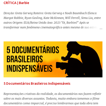
CRÍTICA | Barbie
Direção: Greta Gerwig Roteiro: Greta Gerwig e Noah Baumbach Elenco:
Margot Robbie, Ryan Gosling, Kate McKinnon, Will Ferrell, Simu Liu, entre
outros Origem: EUA/Reino Unido Ano: 2023 "Oi, Barbies!" Após se
transformar num fenômeno cinematográfico antes mesmo de sua estreia,
Barbie , o aguardado live-action da boneca mais famosa do mundo, enfim,
chegou aos cinemas. Em meio a toda divulgação e o hype em torno de seu
lançamento, posso afirmar que o longa, dirigido por Greta Gerwig (
Adoráveis Mulheres ) prometeu tudo e entregou mais ainda, se provando o
filme do ano até aqui. Repleto de criatividade, humor e sem medo de não se
levar a sério, a produção aborda temas complexos com críticas potentes. Já
conhecida por sua filmografia feminista, Gerwig traz uma reflexão de
como a Barbie se encaixa no mundo moderno, desenvolvendo a
importância e o impacto, positivo ou negativo, da boneca na vida das
pessoas. Isso tudo com um sentimento de nostalgia multigeracional. Na
trama, a Barbi...
5 Documentários Brasileiros Indispensáveis
Representações criativas da realidade, os documentários nos fazem refletir
sobre os mais diversos assuntos. Todavia, muito embora tomemos o filme
documentário como imparcial, é preciso lembrarmos que toda obra tem