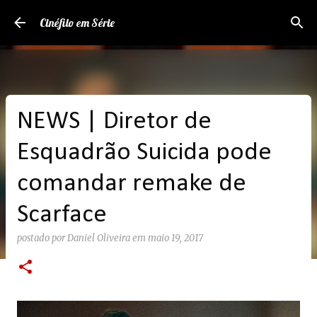
Pular para o conteúdo principal
Cinéfilo em Série
NEWS | Diretor de
Esquadrão Suicida pode
comandar remake de
Scarface
postado por
Daniel Oliveira
em
maio 19, 2017