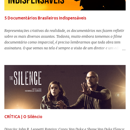
Ferrier (Colin Farrell), uma ex-estrela de circo, volta da guerra e se depara
com os filhos de...
5 Documentários Brasileiros Indispensáveis
Representações criativas da realidade, os documentários nos fazem refletir
sobre os mais diversos assuntos. Todavia, muito embora tomemos o filme
documentário como imparcial, é preciso lembrarmos que toda obra tem
assinatura. O que vemos na tela é sempre a visão de um diretor e um editor
que, após horas de pesquisas e entrevistas, costuram uma história. Não
quero dizer com isso que não há verdade nos documentários, mas que é
sempre importante levarmos em conta quem assina e qual a função social
da obra. O cinema brasileiro é celeiro de grandes documentaristas, muitos
deles mundialmente reconhecidos. Pensando na variedade de estilos e
estéticas de se fazer documentários, selecionei 5 produções tupiniquins do
gênero que, para mim, são indispensáveis: ▼ Cabra Marcado para Morrer
(1984) , de Eduardo Coutinho Em 1964, devido ao golpe militar, Eduardo
Coutinho (Edifício Master) teve que abandonar as filmagens do
documentário sobre o assassinato do líder camponês Joã...
CRÍTICA | O Silêncio
Direção: John R. Leonetti Roteiro: Carey Van Dyke e Shane Van Dyke Elenco: