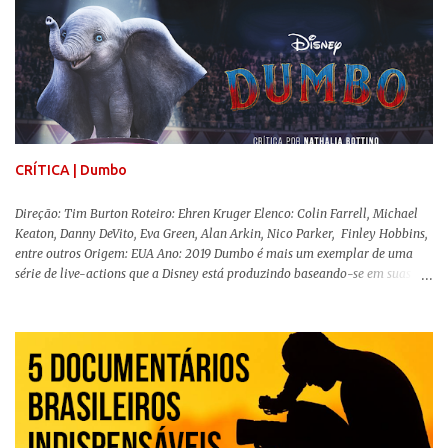
menos de vilão. O longa de Todd Phillips (Se Beber, Não Case!) segue uma
trajetória profunda do reflexo da corrupção da sociedade na vida de um ser
humano, capaz de causar perturbação e desconforto do inicio ao fim da
projeção, e por mais um bom tempo após deixar o cinema. Trata-se de
uma obra difícil de ser "digerida", pois lida com temas sensíveis, como
abuso, doença mental, bullying e violência física. Todo esse turbilhão de
informações molda a mente d...
CRÍTICA | Dumbo
Direção: Tim Burton Roteiro: Ehren Kruger Elenco: Colin Farrell, Michael
Keaton, Danny DeVito, Eva Green, Alan Arkin, Nico Parker, Finley Hobbins,
entre outros Origem: EUA Ano: 2019 Dumbo é mais um exemplar de uma
série de live-actions que a Disney está produzindo baseando-se em suas
animações clássicas. O filme de Tim Burton ( Os Fantasmas Se Divertem ) é
envolvente, emocionante, mágico e surpreendentemente inovador para um
remake , já que a história do elefantinho voador foi reinventada de forma
mais realista, se adequando perfeitamente a proposta. Não há animais
falantes, por exemplo, mas nem por isso o tom lúdico e infantil é deixado
de lado. Apesar da relevância histórica, o filme supera a animação original
em termos visuais e narrativos, , superando a animação original em termos
visuais e narrativos. A história começa quando o pai das crianças, Holt