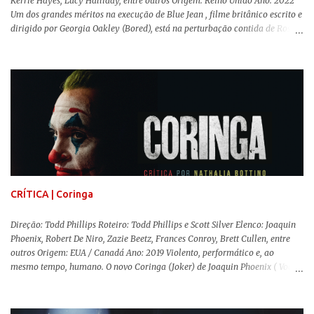
Kerrie Hayes, Lucy Halliday, entre outros Origem: Reino Unido Ano: 2022
Um dos grandes méritos na execução de Blue Jean , filme britânico escrito e
dirigido por Georgia Oakley (Bored), está na perturbação contida de Rosy
McEwen (O Alienista) como a personagem-título. Isso porque a jovem
professora de educação física vive uma vida dupla, calculando seus
movimentos e falas, equilibrada numa frágil neutralidade entre seu
trabalho e seus afetos, passando noites bebendo e jogando sinuca com seu
grupo de amigas lésbicas e sua amante. É imperativo para ela que ambos
os mundos não se cruzem de modo algum, pois o período histórico no qual
a história se passa - 1988 na Inglaterra - é de um contexto profundamente
conservador e hostil a pessoas queer. Com o governo liderado pela então
primeira-ministra Margaret Tatcher usando recursos supostamente
constitucionais para mobilizar campanhas agressivas ao modo de vida
LGBTQ, a post...
CRÍTICA | Coringa
Direção: Todd Phillips Roteiro: Todd Phillips e Scott Silver Elenco: Joaquin
Phoenix, Robert De Niro, Zazie Beetz, Frances Conroy, Brett Cullen, entre
outros Origem: EUA / Canadá Ano: 2019 Violento, performático e, ao
mesmo tempo, humano. O novo Coringa (Joker) de Joaquin Phoenix ( Você
Nunca Esteve Realmente Aqui ) traz tudo o que há de mais intenso para
contar a história de um dos vilões mais famosos e conturbados da DC
Comics . É importante ressaltar que este não é um filme de herói. E muito