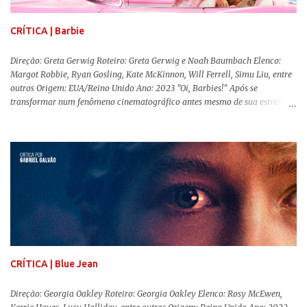
CRÍTICA | Barbie
Direção: Greta Gerwig Roteiro: Greta Gerwig e Noah Baumbach Elenco:
Margot Robbie, Ryan Gosling, Kate McKinnon, Will Ferrell, Simu Liu, entre
outros Origem: EUA/Reino Unido Ano: 2023 "Oi, Barbies!" Após se
transformar num fenômeno cinematográfico antes mesmo de sua estreia,
Barbie , o aguardado live-action da boneca mais famosa do mundo, enfim,
chegou aos cinemas. Em meio a toda divulgação e o hype em torno de seu
lançamento, posso afirmar que o longa, dirigido por Greta Gerwig (
Adoráveis Mulheres ) prometeu tudo e entregou mais ainda, se provando o
filme do ano até aqui. Repleto de criatividade, humor e sem medo de não se
levar a sério, a produção aborda temas complexos com críticas potentes. Já
conhecida por sua filmografia feminista, Gerwig traz uma reflexão de
como a Barbie se encaixa no mundo moderno, desenvolvendo a
importância e o impacto, positivo ou negativo, da boneca na vida das
pessoas. Isso tudo com um sentimento de nostalgia multigeracional. Na
trama, a Barbi...
CRÍTICA | Blue Jean
Direção: Georgia Oakley Roteiro: Georgia Oakley Elenco: Rosy McEwen,