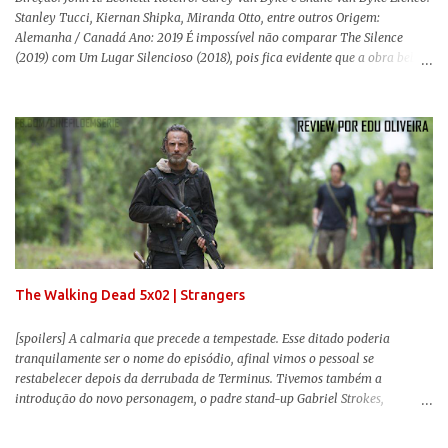
Stanley Tucci, Kiernan Shipka, Miranda Otto, entre outros Origem:
Alemanha / Canadá Ano: 2019 É impossível não comparar The Silence
(2019) com Um Lugar Silencioso (2018), pois fica evidente que a obra bebe
da fonte de seu predecessor. No entanto, há um abismo de diferenças entre
os dois, ficando evidente a inferioridade desta, especialmente quando busca
reproduzir alguns elementos que consograram a obra de John Krasinski
(The Office). Aqui os “monstros” com audições aguçadas eram seres da
Terra que estavam presos por séculos em uma caverna recém descoberta,
libertando-os pelo mundo. O espectador acompanha uma família que tem
uma pequena vantagem em relação às outras pessoas. Adivinhem? Sabem
viver em silêncio pelo fato da filha mais velha ser surda. Para aqueles que
amam filmes com temática apocalíptica, a produção pode até funcionar
como entretenimento mediano. Todo o cenário de fuga, pânico col...
The Walking Dead 5x02 | Strangers
[spoilers] A calmaria que precede a tempestade. Esse ditado poderia
tranquilamente ser o nome do episódio, afinal vimos o pessoal se
restabelecer depois da derrubada de Terminus. Tivemos também a
introdução do novo personagem, o padre stand-up Gabriel Strokes,
Abraham tentando levar o grupo para Washington e a volta de alguns
conhecidos que adoram carne humana. Falarei mais sobre a volta deles e