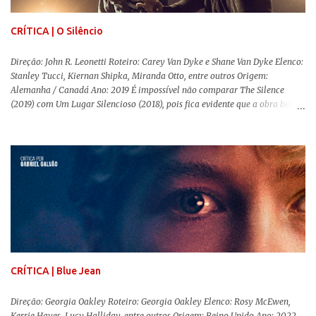
com os filhos de...
CRÍTICA | O Silêncio
Direção: John R. Leonetti Roteiro: Carey Van Dyke e Shane Van Dyke Elenco:
Stanley Tucci, Kiernan Shipka, Miranda Otto, entre outros Origem:
Alemanha / Canadá Ano: 2019 É impossível não comparar The Silence
(2019) com Um Lugar Silencioso (2018), pois fica evidente que a obra bebe
da fonte de seu predecessor. No entanto, há um abismo de diferenças entre
os dois, ficando evidente a inferioridade desta, especialmente quando busca
reproduzir alguns elementos que consograram a obra de John Krasinski
(The Office). Aqui os “monstros” com audições aguçadas eram seres da
Terra que estavam presos por séculos em uma caverna recém descoberta,
libertando-os pelo mundo. O espectador acompanha uma família que tem
uma pequena vantagem em relação às outras pessoas. Adivinhem? Sabem
viver em silêncio pelo fato da filha mais velha ser surda. Para aqueles que
amam filmes com temática apocalíptica, a produção pode até funcionar
como entretenimento mediano. Todo o cenário de fuga, pânico col...
CRÍTICA | Blue Jean
Direção: Georgia Oakley Roteiro: Georgia Oakley Elenco: Rosy McEwen,
Kerrie Hayes, Lucy Halliday, entre outros Origem: Reino Unido Ano: 2022