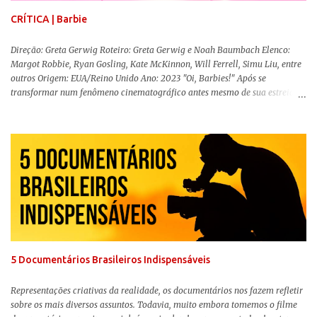
CRÍTICA | Barbie
Direção: Greta Gerwig Roteiro: Greta Gerwig e Noah Baumbach Elenco:
Margot Robbie, Ryan Gosling, Kate McKinnon, Will Ferrell, Simu Liu, entre
outros Origem: EUA/Reino Unido Ano: 2023 "Oi, Barbies!" Após se
transformar num fenômeno cinematográfico antes mesmo de sua estreia,
Barbie , o aguardado live-action da boneca mais famosa do mundo, enfim,
chegou aos cinemas. Em meio a toda divulgação e o hype em torno de seu
lançamento, posso afirmar que o longa, dirigido por Greta Gerwig (
Adoráveis Mulheres ) prometeu tudo e entregou mais ainda, se provando o
filme do ano até aqui. Repleto de criatividade, humor e sem medo de não se
levar a sério, a produção aborda temas complexos com críticas potentes. Já
conhecida por sua filmografia feminista, Gerwig traz uma reflexão de
como a Barbie se encaixa no mundo moderno, desenvolvendo a
importância e o impacto, positivo ou negativo, da boneca na vida das
pessoas. Isso tudo com um sentimento de nostalgia multigeracional. Na
trama, a Barbi...
5 Documentários Brasileiros Indispensáveis
Representações criativas da realidade, os documentários nos fazem refletir
sobre os mais diversos assuntos. Todavia, muito embora tomemos o filme