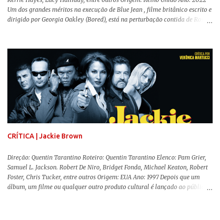
Um dos grandes méritos na execução de Blue Jean , filme britânico escrito e
dirigido por Georgia Oakley (Bored), está na perturbação contida de Rosy
McEwen (O Alienista) como a personagem-título. Isso porque a jovem
professora de educação física vive uma vida dupla, calculando seus
movimentos e falas, equilibrada numa frágil neutralidade entre seu
trabalho e seus afetos, passando noites bebendo e jogando sinuca com seu
grupo de amigas lésbicas e sua amante. É imperativo para ela que ambos
os mundos não se cruzem de modo algum, pois o período histórico no qual
a história se passa - 1988 na Inglaterra - é de um contexto profundamente
conservador e hostil a pessoas queer. Com o governo liderado pela então
primeira-ministra Margaret Tatcher usando recursos supostamente
constitucionais para mobilizar campanhas agressivas ao modo de vida
LGBTQ, a post...
CRÍTICA | Jackie Brown
Direção: Quentin Tarantino Roteiro: Quentin Tarantino Elenco: Pam Grier,
Samuel L. Jackson. Robert De Niro, Bridget Fonda, Michael Keaton, Robert
Foster, Chris Tucker, entre outros Origem: EUA Ano: 1997 Depois que um
álbum, um filme ou qualquer outro produto cultural é lançado ao público
para apreciação e molda-se um consenso de genialidade sobre seu
conteúdo, o autor responsável tem um período de lua de mel para desfrutar
dessa sensação, até vir a parte complicada da história: a produção e