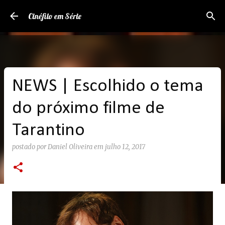
Pular para o conteúdo principal
Cinéfilo em Série
NEWS | Escolhido o tema
do próximo filme de
Tarantino
postado por
Daniel Oliveira
em
julho 12, 2017