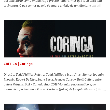
documentário como imparcial, é preciso lembrarmos que toda obra tem
assinatura. O que vemos na tela é sempre a visão de um diretor e um editor
que, após horas de pesquisas e entrevistas, costuram uma história. Não
quero dizer com isso que não há verdade nos documentários, mas que é
sempre importante levarmos em conta quem assina e qual a função social
da obra. O cinema brasileiro é celeiro de grandes documentaristas, muitos
deles mundialmente reconhecidos. Pensando na variedade de estilos e
estéticas de se fazer documentários, selecionei 5 produções tupiniquins do
gênero que, para mim, são indispensáveis: ▼ Cabra Marcado para Morrer
(1984) , de Eduardo Coutinho Em 1964, devido ao golpe militar, Eduardo
Coutinho (Edifício Master) teve que abandonar as filmagens do
documentário sobre o assassinato do líder camponês Joã...
CRÍTICA | Coringa
Direção: Todd Phillips Roteiro: Todd Phillips e Scott Silver Elenco: Joaquin
Phoenix, Robert De Niro, Zazie Beetz, Frances Conroy, Brett Cullen, entre
outros Origem: EUA / Canadá Ano: 2019 Violento, performático e, ao
mesmo tempo, humano. O novo Coringa (Joker) de Joaquin Phoenix ( Você
Nunca Esteve Realmente Aqui ) traz tudo o que há de mais intenso para
contar a história de um dos vilões mais famosos e conturbados da DC
Comics . É importante ressaltar que este não é um filme de herói. E muito
menos de vilão. O longa de Todd Phillips (Se Beber, Não Case!) segue uma