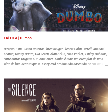
trajetória profunda do reflexo da corrupção da sociedade na vida de um ser
humano, capaz de causar perturbação e desconforto do inicio ao fim da
projeção, e por mais um bom tempo após deixar o cinema. Trata-se de
uma obra difícil de ser "digerida", pois lida com temas sensíveis, como
abuso, doença mental, bullying e violência física. Todo esse turbilhão de
informações molda a mente d...
CRÍTICA | Dumbo
Direção: Tim Burton Roteiro: Ehren Kruger Elenco: Colin Farrell, Michael
Keaton, Danny DeVito, Eva Green, Alan Arkin, Nico Parker, Finley Hobbins,
entre outros Origem: EUA Ano: 2019 Dumbo é mais um exemplar de uma
série de live-actions que a Disney está produzindo baseando-se em suas
animações clássicas. O filme de Tim Burton ( Os Fantasmas Se Divertem ) é
envolvente, emocionante, mágico e surpreendentemente inovador para um
remake , já que a história do elefantinho voador foi reinventada de forma
mais realista, se adequando perfeitamente a proposta. Não há animais
falantes, por exemplo, mas nem por isso o tom lúdico e infantil é deixado
de lado. Apesar da relevância histórica, o filme supera a animação original
em termos visuais e narrativos, , superando a animação original em termos
visuais e narrativos. A história começa quando o pai das crianças, Holt
Ferrier (Colin Farrell), uma ex-estrela de circo, volta da guerra e se depara