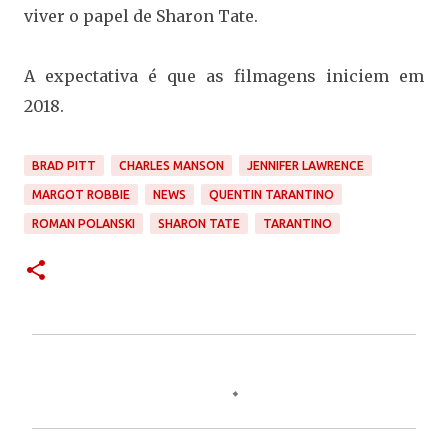
viver o papel de Sharon Tate.
A expectativa é que as filmagens iniciem em
2018.
BRAD PITT
CHARLES MANSON
JENNIFER LAWRENCE
MARGOT ROBBIE
NEWS
QUENTIN TARANTINO
ROMAN POLANSKI
SHARON TATE
TARANTINO
C
o
m