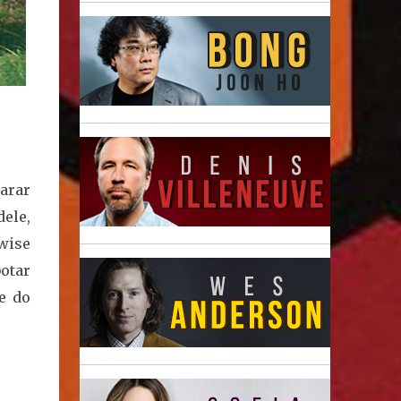
parar
ele,
wise
otar
e do