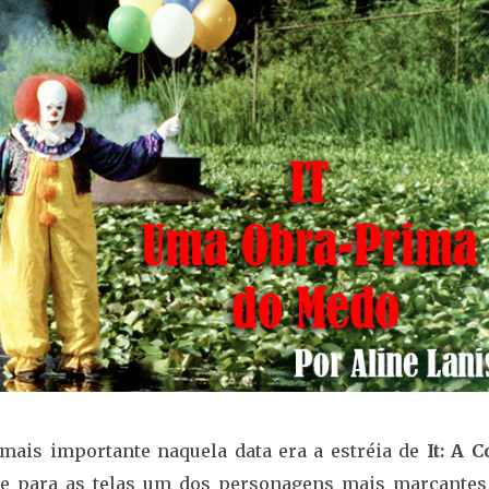
mais importante naquela data era a estréia de
It: A C
uxe para as telas um dos personagens mais marcantes