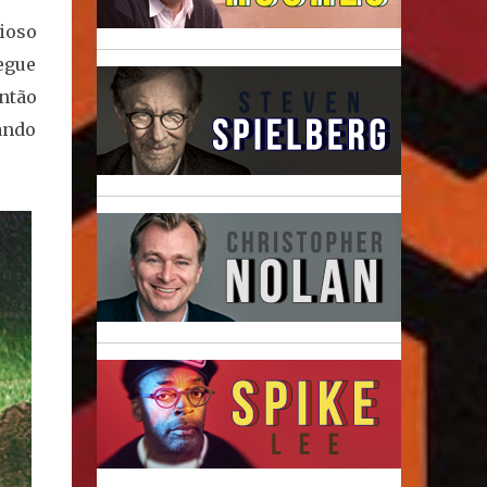
rioso
segue
ntão
ando