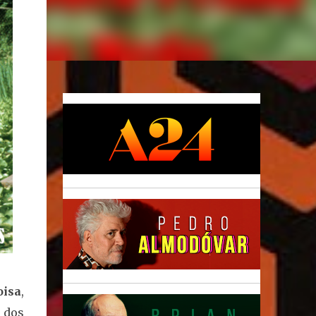
oisa
,
 dos