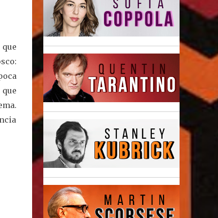
 que
sco:
época
o que
ema.
ência