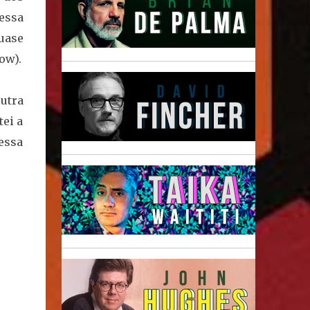
essa
quase
ow).
utra
ei a
essa