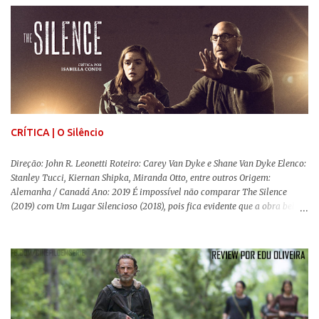
sempre importante levarmos em conta quem assina e qual a função social
da obra. O cinema brasileiro é celeiro de grandes documentaristas, muitos
deles mundialmente reconhecidos. Pensando na variedade de estilos e
estéticas de se fazer documentários, selecionei 5 produções tupiniquins do
gênero que, para mim, são indispensáveis: ▼ Cabra Marcado para Morrer
(1984) , de Eduardo Coutinho Em 1964, devido ao golpe militar, Eduardo
Coutinho (Edifício Master) teve que abandonar as filmagens do
documentário sobre o assassinato do líder camponês Joã...
CRÍTICA | O Silêncio
Direção: John R. Leonetti Roteiro: Carey Van Dyke e Shane Van Dyke Elenco:
Stanley Tucci, Kiernan Shipka, Miranda Otto, entre outros Origem:
Alemanha / Canadá Ano: 2019 É impossível não comparar The Silence
(2019) com Um Lugar Silencioso (2018), pois fica evidente que a obra bebe
da fonte de seu predecessor. No entanto, há um abismo de diferenças entre
os dois, ficando evidente a inferioridade desta, especialmente quando busca
reproduzir alguns elementos que consograram a obra de John Krasinski
(The Office). Aqui os “monstros” com audições aguçadas eram seres da
Terra que estavam presos por séculos em uma caverna recém descoberta,
libertando-os pelo mundo. O espectador acompanha uma família que tem
uma pequena vantagem em relação às outras pessoas. Adivinhem? Sabem