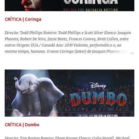
primeira-ministra Margaret Tatcher usando recursos supostamente
constitucionais para mobilizar campanhas agressivas ao modo de vida
LGBTQ, a post...
CRÍTICA | Coringa
Direção: Todd Phillips Roteiro: Todd Phillips e Scott Silver Elenco: Joaquin
Phoenix, Robert De Niro, Zazie Beetz, Frances Conroy, Brett Cullen, entre
outros Origem: EUA / Canadá Ano: 2019 Violento, performático e, ao
mesmo tempo, humano. O novo Coringa (Joker) de Joaquin Phoenix ( Você
Nunca Esteve Realmente Aqui ) traz tudo o que há de mais intenso para
contar a história de um dos vilões mais famosos e conturbados da DC
Comics . É importante ressaltar que este não é um filme de herói. E muito
menos de vilão. O longa de Todd Phillips (Se Beber, Não Case!) segue uma
trajetória profunda do reflexo da corrupção da sociedade na vida de um ser
humano, capaz de causar perturbação e desconforto do inicio ao fim da
projeção, e por mais um bom tempo após deixar o cinema. Trata-se de
uma obra difícil de ser "digerida", pois lida com temas sensíveis, como
abuso, doença mental, bullying e violência física. Todo esse turbilhão de
informações molda a mente d...
CRÍTICA | Dumbo
Direção: Tim Burton Roteiro: Ehren Kruger Elenco: Colin Farrell, Michael