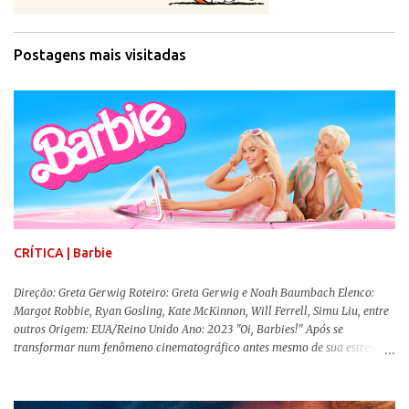
Postagens mais visitadas
CRÍTICA | Barbie
Direção: Greta Gerwig Roteiro: Greta Gerwig e Noah Baumbach Elenco:
Margot Robbie, Ryan Gosling, Kate McKinnon, Will Ferrell, Simu Liu, entre
outros Origem: EUA/Reino Unido Ano: 2023 "Oi, Barbies!" Após se
transformar num fenômeno cinematográfico antes mesmo de sua estreia,
Barbie , o aguardado live-action da boneca mais famosa do mundo, enfim,
chegou aos cinemas. Em meio a toda divulgação e o hype em torno de seu
lançamento, posso afirmar que o longa, dirigido por Greta Gerwig (