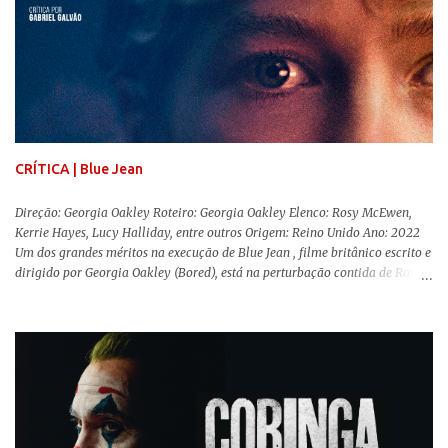
Adoráveis Mulheres ) prometeu tudo e entregou mais ainda, se provando o
filme do ano até aqui. Repleto de criatividade, humor e sem medo de não se
levar a sério, a produção aborda temas complexos com críticas potentes. Já
conhecida por sua filmografia feminista, Gerwig traz uma reflexão de
como a Barbie se encaixa no mundo moderno, desenvolvendo a
importância e o impacto, positivo ou negativo, da boneca na vida das
pessoas. Isso tudo com um sentimento de nostalgia multigeracional. Na
trama, a Barbi...
CRÍTICA | Blue Jean
Direção: Georgia Oakley Roteiro: Georgia Oakley Elenco: Rosy McEwen,
Kerrie Hayes, Lucy Halliday, entre outros Origem: Reino Unido Ano: 2022
Um dos grandes méritos na execução de Blue Jean , filme britânico escrito e
dirigido por Georgia Oakley (Bored), está na perturbação contida de Rosy
McEwen (O Alienista) como a personagem-título. Isso porque a jovem
professora de educação física vive uma vida dupla, calculando seus
movimentos e falas, equilibrada numa frágil neutralidade entre seu
trabalho e seus afetos, passando noites bebendo e jogando sinuca com seu
grupo de amigas lésbicas e sua amante. É imperativo para ela que ambos
os mundos não se cruzem de modo algum, pois o período histórico no qual
a história se passa - 1988 na Inglaterra - é de um contexto profundamente
conservador e hostil a pessoas queer. Com o governo liderado pela então