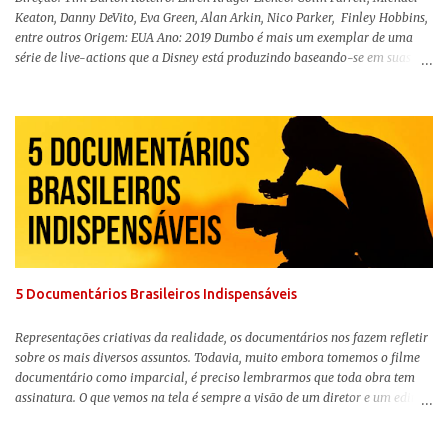
Keaton, Danny DeVito, Eva Green, Alan Arkin, Nico Parker, Finley Hobbins,
entre outros Origem: EUA Ano: 2019 Dumbo é mais um exemplar de uma
série de live-actions que a Disney está produzindo baseando-se em suas
animações clássicas. O filme de Tim Burton ( Os Fantasmas Se Divertem ) é
envolvente, emocionante, mágico e surpreendentemente inovador para um
remake , já que a história do elefantinho voador foi reinventada de forma
mais realista, se adequando perfeitamente a proposta. Não há animais
falantes, por exemplo, mas nem por isso o tom lúdico e infantil é deixado
de lado. Apesar da relevância histórica, o filme supera a animação original
em termos visuais e narrativos, , superando a animação original em termos
visuais e narrativos. A história começa quando o pai das crianças, Holt
Ferrier (Colin Farrell), uma ex-estrela de circo, volta da guerra e se depara
com os filhos de...
5 Documentários Brasileiros Indispensáveis
Representações criativas da realidade, os documentários nos fazem refletir
sobre os mais diversos assuntos. Todavia, muito embora tomemos o filme
documentário como imparcial, é preciso lembrarmos que toda obra tem
assinatura. O que vemos na tela é sempre a visão de um diretor e um editor
que, após horas de pesquisas e entrevistas, costuram uma história. Não
quero dizer com isso que não há verdade nos documentários, mas que é