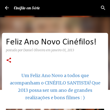
Pular para o conteúdo principal
Cinéfilo em Série
Feliz Ano Novo Cinéfilos!
postado por
Daniel Oliveira
em
janeiro 01, 2013
Um Feliz Ano Novo a todos que
acompanham o CINÉFILO SANTISTA! Que
2013 possa ser um ano de grandes
realizações e bons filmes : )