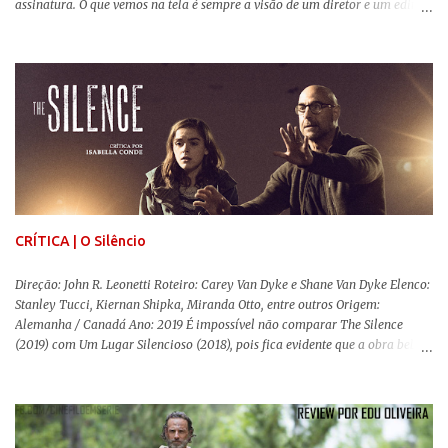
assinatura. O que vemos na tela é sempre a visão de um diretor e um editor
que, após horas de pesquisas e entrevistas, costuram uma história. Não
quero dizer com isso que não há verdade nos documentários, mas que é
sempre importante levarmos em conta quem assina e qual a função social
da obra. O cinema brasileiro é celeiro de grandes documentaristas, muitos
deles mundialmente reconhecidos. Pensando na variedade de estilos e
estéticas de se fazer documentários, selecionei 5 produções tupiniquins do
gênero que, para mim, são indispensáveis: ▼ Cabra Marcado para Morrer
(1984) , de Eduardo Coutinho Em 1964, devido ao golpe militar, Eduardo
Coutinho (Edifício Master) teve que abandonar as filmagens do
documentário sobre o assassinato do líder camponês Joã...
CRÍTICA | O Silêncio
Direção: John R. Leonetti Roteiro: Carey Van Dyke e Shane Van Dyke Elenco:
Stanley Tucci, Kiernan Shipka, Miranda Otto, entre outros Origem:
Alemanha / Canadá Ano: 2019 É impossível não comparar The Silence
(2019) com Um Lugar Silencioso (2018), pois fica evidente que a obra bebe
da fonte de seu predecessor. No entanto, há um abismo de diferenças entre
os dois, ficando evidente a inferioridade desta, especialmente quando busca
reproduzir alguns elementos que consograram a obra de John Krasinski
(The Office). Aqui os “monstros” com audições aguçadas eram seres da
Terra que estavam presos por séculos em uma caverna recém descoberta,