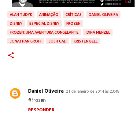
ALAN TUDYK
ANIMAÇÃO
CRÍTICAS
DANIEL OLIVEIRA
DISNEY
ESPECIAL DISNEY
FROZEN
FROZEN: UMA AVENTURA CONGELANTE
IDINA MENZEL
JONATHAN GROFF
JOSH GAD
KRISTEN BELL
Daniel Oliveira
21 de janeiro de 2014 às 23:48
C
#frozen
o
RESPONDER
m
e
n