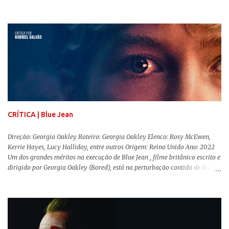
Barbie , o aguardado live-action da boneca mais famosa do mundo, enfim,
chegou aos cinemas. Em meio a toda divulgação e o hype em torno de seu
lançamento, posso afirmar que o longa, dirigido por Greta Gerwig (
Adoráveis Mulheres ) prometeu tudo e entregou mais ainda, se provando o
filme do ano até aqui. Repleto de criatividade, humor e sem medo de não se
levar a sério, a produção aborda temas complexos com críticas potentes. Já
conhecida por sua filmografia feminista, Gerwig traz uma reflexão de
como a Barbie se encaixa no mundo moderno, desenvolvendo a
importância e o impacto, positivo ou negativo, da boneca na vida das
pessoas. Isso tudo com um sentimento de nostalgia multigeracional. Na
trama, a Barbi...
CRÍTICA | Blue Jean
Direção: Georgia Oakley Roteiro: Georgia Oakley Elenco: Rosy McEwen,
Kerrie Hayes, Lucy Halliday, entre outros Origem: Reino Unido Ano: 2022
Um dos grandes méritos na execução de Blue Jean , filme britânico escrito e
dirigido por Georgia Oakley (Bored), está na perturbação contida de Rosy
McEwen (O Alienista) como a personagem-título. Isso porque a jovem
professora de educação física vive uma vida dupla, calculando seus
movimentos e falas, equilibrada numa frágil neutralidade entre seu
trabalho e seus afetos, passando noites bebendo e jogando sinuca com seu
grupo de amigas lésbicas e sua amante. É imperativo para ela que ambos
os mundos não se cruzem de modo algum, pois o período histórico no qual