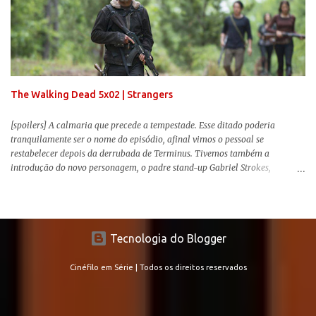
libertando-os pelo mundo. O espectador acompanha uma família que tem
uma pequena vantagem em relação às outras pessoas. Adivinhem? Sabem
viver em silêncio pelo fato da filha mais velha ser surda. Para aqueles que
amam filmes com temática apocalíptica, a produção pode até funcionar
como entretenimento mediano. Todo o cenário de fuga, pânico col...
The Walking Dead 5x02 | Strangers
[spoilers] A calmaria que precede a tempestade. Esse ditado poderia
tranquilamente ser o nome do episódio, afinal vimos o pessoal se
restabelecer depois da derrubada de Terminus. Tivemos também a
introdução do novo personagem, o padre stand-up Gabriel Strokes,
Abraham tentando levar o grupo para Washington e a volta de alguns
conhecidos que adoram carne humana. Falarei mais sobre a volta deles e
sobre o novo personagem no decorrer da review .
Tecnologia do Blogger
Cinéfilo em Série | Todos os direitos reservados