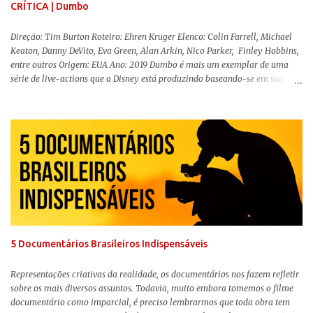
CRÍTICA | Dumbo
Direção: Tim Burton Roteiro: Ehren Kruger Elenco: Colin Farrell, Michael
Keaton, Danny DeVito, Eva Green, Alan Arkin, Nico Parker, Finley Hobbins,
entre outros Origem: EUA Ano: 2019 Dumbo é mais um exemplar de uma
série de live-actions que a Disney está produzindo baseando-se em suas
animações clássicas. O filme de Tim Burton ( Os Fantasmas Se Divertem ) é
envolvente, emocionante, mágico e surpreendentemente inovador para um
remake , já que a história do elefantinho voador foi reinventada de forma
mais realista, se adequando perfeitamente a proposta. Não há animais
falantes, por exemplo, mas nem por isso o tom lúdico e infantil é deixado
de lado. Apesar da relevância histórica, o filme supera a animação original
em termos visuais e narrativos, , superando a animação original em termos
visuais e narrativos. A história começa quando o pai das crianças, Holt
Ferrier (Colin Farrell), uma ex-estrela de circo, volta da guerra e se depara
com os filhos de...
5 Documentários Brasileiros Indispensáveis
Representações criativas da realidade, os documentários nos fazem refletir
sobre os mais diversos assuntos. Todavia, muito embora tomemos o filme
documentário como imparcial, é preciso lembrarmos que toda obra tem