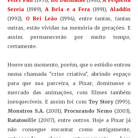
Peter Pan
(1953),
101 Dálmatas
(1961),
A Pequena
Sereia
(1989),
A Bela e a Fera
(1991),
Aladdin
(1992),
O Rei Leão
(1994), entre tantas, tantas
outras, estão vívidas na memória de gerações. E
assim permanecerão por muito tempo,
certamente.
Houve um momento, porém, que o estúdio entrou
numa chamada "crise criativa", abrindo espaço
para que sua parceira, a Pixar, dominasse o
mercado das animações, com filmes também
inesquecíveis. E assim foi com
Toy Story
(1995),
Monstros S.A.
(2001),
Procurando Nemo
(2003),
Ratatouille
(2007), entre outros. Hoje a Pixar já
não consegue encantar como antigamente,