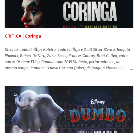
a história se passa - 1988 na Inglaterra - é de um contexto profundamente
conservador e hostil a pessoas queer. Com o governo liderado pela então
primeira-ministra Margaret Tatcher usando recursos supostamente
constitucionais para mobilizar campanhas agressivas ao modo de vida
LGBTQ, a post...
CRÍTICA | Coringa
Direção: Todd Phillips Roteiro: Todd Phillips e Scott Silver Elenco: Joaquin
Phoenix, Robert De Niro, Zazie Beetz, Frances Conroy, Brett Cullen, entre
outros Origem: EUA / Canadá Ano: 2019 Violento, performático e, ao
mesmo tempo, humano. O novo Coringa (Joker) de Joaquin Phoenix ( Você
Nunca Esteve Realmente Aqui ) traz tudo o que há de mais intenso para
contar a história de um dos vilões mais famosos e conturbados da DC
Comics . É importante ressaltar que este não é um filme de herói. E muito
menos de vilão. O longa de Todd Phillips (Se Beber, Não Case!) segue uma
trajetória profunda do reflexo da corrupção da sociedade na vida de um ser
humano, capaz de causar perturbação e desconforto do inicio ao fim da
projeção, e por mais um bom tempo após deixar o cinema. Trata-se de
uma obra difícil de ser "digerida", pois lida com temas sensíveis, como
abuso, doença mental, bullying e violência física. Todo esse turbilhão de
informações molda a mente d...