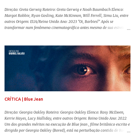
Direção: Greta Gerwig Roteiro: Greta Gerwig e Noah Baumbach Elenco:
Margot Robbie, Ryan Gosling, Kate McKinnon, Will Ferrell, Simu Liu, entre
outros Origem: EUA/Reino Unido Ano: 2023 "Oi, Barbies!" Após se
transformar num fenômeno cinematográfico antes mesmo de sua estreia,
Barbie , o aguardado live-action da boneca mais famosa do mundo, enfim,
chegou aos cinemas. Em meio a toda divulgação e o hype em torno de seu
lançamento, posso afirmar que o longa, dirigido por Greta Gerwig (
Adoráveis Mulheres ) prometeu tudo e entregou mais ainda, se provando o
filme do ano até aqui. Repleto de criatividade, humor e sem medo de não se
levar a sério, a produção aborda temas complexos com críticas potentes. Já
conhecida por sua filmografia feminista, Gerwig traz uma reflexão de
como a Barbie se encaixa no mundo moderno, desenvolvendo a
importância e o impacto, positivo ou negativo, da boneca na vida das
pessoas. Isso tudo com um sentimento de nostalgia multigeracional. Na
trama, a Barbi...
CRÍTICA | Blue Jean
Direção: Georgia Oakley Roteiro: Georgia Oakley Elenco: Rosy McEwen,
Kerrie Hayes, Lucy Halliday, entre outros Origem: Reino Unido Ano: 2022
Um dos grandes méritos na execução de Blue Jean , filme britânico escrito e
dirigido por Georgia Oakley (Bored), está na perturbação contida de Rosy