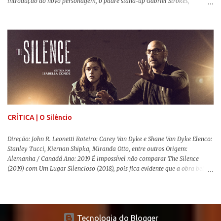
introdução do novo personagem, o padre stand-up Gabriel Strokes,
Abraham tentando levar o grupo para Washington e a volta de alguns
conhecidos que adoram carne humana. Falarei mais sobre a volta deles e
sobre o novo personagem no decorrer da review .
CRÍTICA | O Silêncio
Direção: John R. Leonetti Roteiro: Carey Van Dyke e Shane Van Dyke Elenco:
Stanley Tucci, Kiernan Shipka, Miranda Otto, entre outros Origem:
Alemanha / Canadá Ano: 2019 É impossível não comparar The Silence
(2019) com Um Lugar Silencioso (2018), pois fica evidente que a obra bebe
da fonte de seu predecessor. No entanto, há um abismo de diferenças entre
os dois, ficando evidente a inferioridade desta, especialmente quando busca
reproduzir alguns elementos que consograram a obra de John Krasinski
(The Office). Aqui os “monstros” com audições aguçadas eram seres da
Tecnologia do Blogger
Terra que estavam presos por séculos em uma caverna recém descoberta,