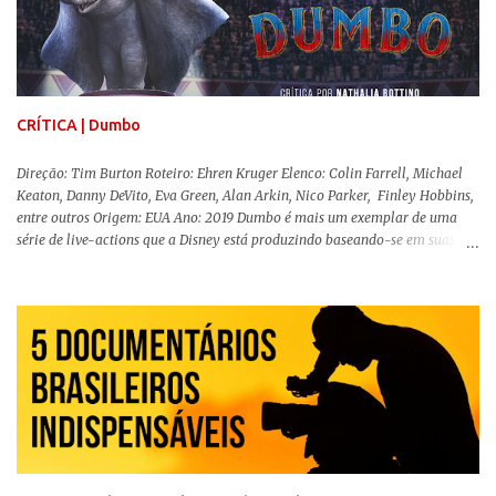
projeção, e por mais um bom tempo após deixar o cinema. Trata-se de
uma obra difícil de ser "digerida", pois lida com temas sensíveis, como
abuso, doença mental, bullying e violência física. Todo esse turbilhão de
informações molda a mente d...
CRÍTICA | Dumbo
Direção: Tim Burton Roteiro: Ehren Kruger Elenco: Colin Farrell, Michael
Keaton, Danny DeVito, Eva Green, Alan Arkin, Nico Parker, Finley Hobbins,
entre outros Origem: EUA Ano: 2019 Dumbo é mais um exemplar de uma
série de live-actions que a Disney está produzindo baseando-se em suas
animações clássicas. O filme de Tim Burton ( Os Fantasmas Se Divertem ) é
envolvente, emocionante, mágico e surpreendentemente inovador para um
remake , já que a história do elefantinho voador foi reinventada de forma
mais realista, se adequando perfeitamente a proposta. Não há animais
falantes, por exemplo, mas nem por isso o tom lúdico e infantil é deixado
de lado. Apesar da relevância histórica, o filme supera a animação original
em termos visuais e narrativos, , superando a animação original em termos
visuais e narrativos. A história começa quando o pai das crianças, Holt
Ferrier (Colin Farrell), uma ex-estrela de circo, volta da guerra e se depara
com os filhos de...