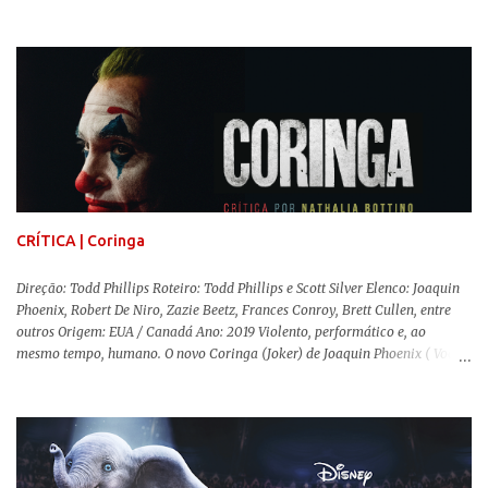
McEwen (O Alienista) como a personagem-título. Isso porque a jovem
professora de educação física vive uma vida dupla, calculando seus
movimentos e falas, equilibrada numa frágil neutralidade entre seu
trabalho e seus afetos, passando noites bebendo e jogando sinuca com seu
grupo de amigas lésbicas e sua amante. É imperativo para ela que ambos
os mundos não se cruzem de modo algum, pois o período histórico no qual
a história se passa - 1988 na Inglaterra - é de um contexto profundamente
conservador e hostil a pessoas queer. Com o governo liderado pela então
primeira-ministra Margaret Tatcher usando recursos supostamente
constitucionais para mobilizar campanhas agressivas ao modo de vida
LGBTQ, a post...
CRÍTICA | Coringa
Direção: Todd Phillips Roteiro: Todd Phillips e Scott Silver Elenco: Joaquin
Phoenix, Robert De Niro, Zazie Beetz, Frances Conroy, Brett Cullen, entre
outros Origem: EUA / Canadá Ano: 2019 Violento, performático e, ao
mesmo tempo, humano. O novo Coringa (Joker) de Joaquin Phoenix ( Você
Nunca Esteve Realmente Aqui ) traz tudo o que há de mais intenso para
contar a história de um dos vilões mais famosos e conturbados da DC
Comics . É importante ressaltar que este não é um filme de herói. E muito
menos de vilão. O longa de Todd Phillips (Se Beber, Não Case!) segue uma
trajetória profunda do reflexo da corrupção da sociedade na vida de um ser
humano, capaz de causar perturbação e desconforto do inicio ao fim da