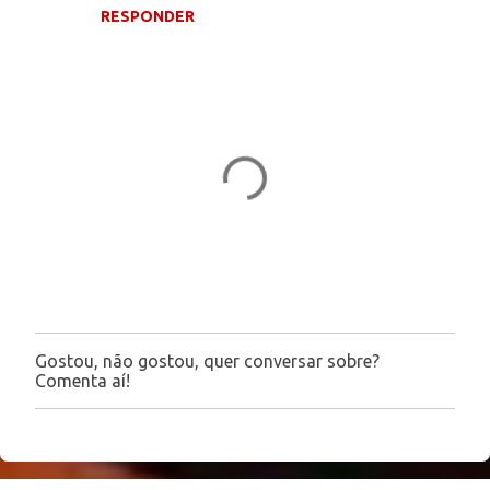
RESPONDER
m
e
n
t
á
r
i
o
s
Gostou, não gostou, quer conversar sobre?
P
Comenta aí!
o
s
t
a
r
u