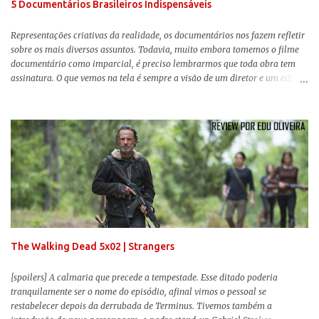
5 Documentários Brasileiros Indispensáveis
Representações criativas da realidade, os documentários nos fazem refletir
sobre os mais diversos assuntos. Todavia, muito embora tomemos o filme
documentário como imparcial, é preciso lembrarmos que toda obra tem
assinatura. O que vemos na tela é sempre a visão de um diretor e um editor
que, após horas de pesquisas e entrevistas, costuram uma história. Não
quero dizer com isso que não há verdade nos documentários, mas que é
sempre importante levarmos em conta quem assina e qual a função social
da obra. O cinema brasileiro é celeiro de grandes documentaristas, muitos
deles mundialmente reconhecidos. Pensando na variedade de estilos e
estéticas de se fazer documentários, selecionei 5 produções tupiniquins do
gênero que, para mim, são indispensáveis: ▼ Cabra Marcado para Morrer
(1984) , de Eduardo Coutinho Em 1964, devido ao golpe militar, Eduardo
Coutinho (Edifício Master) teve que abandonar as filmagens do
documentário sobre o assassinato do líder camponês Joã...
The Walking Dead 5x02 | Strangers
[spoilers] A calmaria que precede a tempestade. Esse ditado poderia
tranquilamente ser o nome do episódio, afinal vimos o pessoal se
restabelecer depois da derrubada de Terminus. Tivemos também a