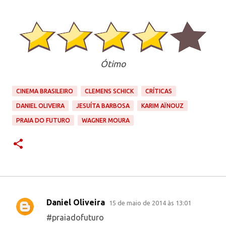
Ótimo
CINEMA BRASILEIRO
CLEMENS SCHICK
CRÍTICAS
DANIEL OLIVEIRA
JESUÍTA BARBOSA
KARIM AÏNOUZ
PRAIA DO FUTURO
WAGNER MOURA
Daniel Oliveira
15 de maio de 2014 às 13:01
C
#praiadofuturo
o