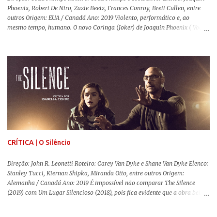
Phoenix, Robert De Niro, Zazie Beetz, Frances Conroy, Brett Cullen, entre
outros Origem: EUA / Canadá Ano: 2019 Violento, performático e, ao
mesmo tempo, humano. O novo Coringa (Joker) de Joaquin Phoenix ( Você
Nunca Esteve Realmente Aqui ) traz tudo o que há de mais intenso para
contar a história de um dos vilões mais famosos e conturbados da DC
Comics . É importante ressaltar que este não é um filme de herói. E muito
menos de vilão. O longa de Todd Phillips (Se Beber, Não Case!) segue uma
trajetória profunda do reflexo da corrupção da sociedade na vida de um ser
humano, capaz de causar perturbação e desconforto do inicio ao fim da
projeção, e por mais um bom tempo após deixar o cinema. Trata-se de
uma obra difícil de ser "digerida", pois lida com temas sensíveis, como
abuso, doença mental, bullying e violência física. Todo esse turbilhão de
informações molda a mente d...
CRÍTICA | O Silêncio
Direção: John R. Leonetti Roteiro: Carey Van Dyke e Shane Van Dyke Elenco:
Stanley Tucci, Kiernan Shipka, Miranda Otto, entre outros Origem:
Alemanha / Canadá Ano: 2019 É impossível não comparar The Silence
(2019) com Um Lugar Silencioso (2018), pois fica evidente que a obra bebe
da fonte de seu predecessor. No entanto, há um abismo de diferenças entre
os dois, ficando evidente a inferioridade desta, especialmente quando busca