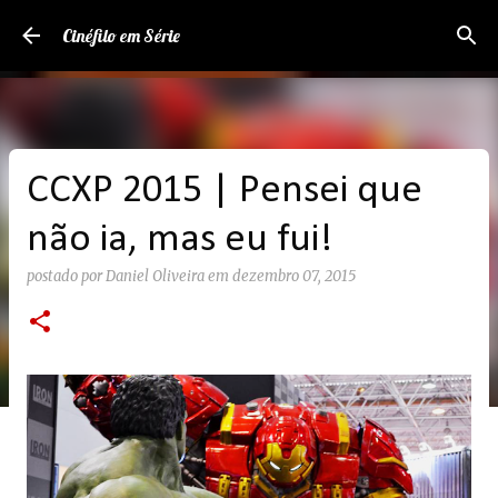
Pular para o conteúdo principal
Cinéfilo em Série
CCXP 2015 | Pensei que
não ia, mas eu fui!
postado por
Daniel Oliveira
em
dezembro 07, 2015