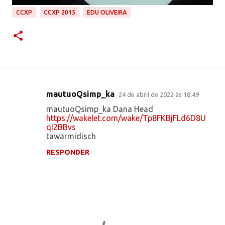
CCXP
CCXP 2015
EDU OLIVEIRA
mautuoQsimp_ka
24 de abril de 2022 às 18:49
C
mautuoQsimp_ka Dana Head
o
https://wakelet.com/wake/Tp8FKBjFLd6D8U
qI2BBvs
m
tawarmidisch
e
RESPONDER
n
t
á
r
i