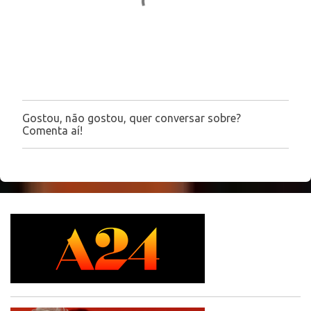
o
s
Gostou, não gostou, quer conversar sobre?
P
Comenta aí!
o
s
t
a
r
u
m
c
o
m
e
n
t
á
r