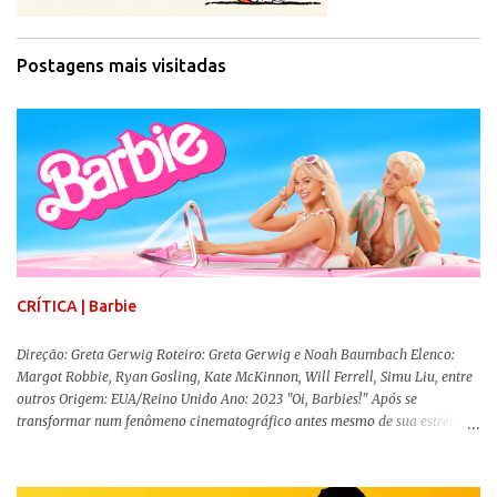
Postagens mais visitadas
CRÍTICA | Barbie
Direção: Greta Gerwig Roteiro: Greta Gerwig e Noah Baumbach Elenco:
Margot Robbie, Ryan Gosling, Kate McKinnon, Will Ferrell, Simu Liu, entre
outros Origem: EUA/Reino Unido Ano: 2023 "Oi, Barbies!" Após se
transformar num fenômeno cinematográfico antes mesmo de sua estreia,
Barbie , o aguardado live-action da boneca mais famosa do mundo, enfim,
chegou aos cinemas. Em meio a toda divulgação e o hype em torno de seu
lançamento, posso afirmar que o longa, dirigido por Greta Gerwig (