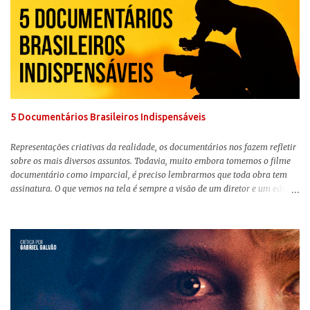
Adoráveis Mulheres ) prometeu tudo e entregou mais ainda, se provando o
filme do ano até aqui. Repleto de criatividade, humor e sem medo de não se
levar a sério, a produção aborda temas complexos com críticas potentes. Já
conhecida por sua filmografia feminista, Gerwig traz uma reflexão de
como a Barbie se encaixa no mundo moderno, desenvolvendo a
importância e o impacto, positivo ou negativo, da boneca na vida das
pessoas. Isso tudo com um sentimento de nostalgia multigeracional. Na
trama, a Barbi...
5 Documentários Brasileiros Indispensáveis
Representações criativas da realidade, os documentários nos fazem refletir
sobre os mais diversos assuntos. Todavia, muito embora tomemos o filme
documentário como imparcial, é preciso lembrarmos que toda obra tem
assinatura. O que vemos na tela é sempre a visão de um diretor e um editor
que, após horas de pesquisas e entrevistas, costuram uma história. Não
quero dizer com isso que não há verdade nos documentários, mas que é
sempre importante levarmos em conta quem assina e qual a função social
da obra. O cinema brasileiro é celeiro de grandes documentaristas, muitos
deles mundialmente reconhecidos. Pensando na variedade de estilos e
estéticas de se fazer documentários, selecionei 5 produções tupiniquins do
gênero que, para mim, são indispensáveis: ▼ Cabra Marcado para Morrer
(1984) , de Eduardo Coutinho Em 1964, devido ao golpe militar, Eduardo