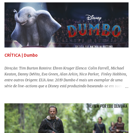
reproduzir alguns elementos que consograram a obra de John Krasinski
(The Office). Aqui os “monstros” com audições aguçadas eram seres da
Terra que estavam presos por séculos em uma caverna recém descoberta,
libertando-os pelo mundo. O espectador acompanha uma família que tem
uma pequena vantagem em relação às outras pessoas. Adivinhem? Sabem
viver em silêncio pelo fato da filha mais velha ser surda. Para aqueles que
amam filmes com temática apocalíptica, a produção pode até funcionar
como entretenimento mediano. Todo o cenário de fuga, pânico col...
CRÍTICA | Dumbo
Direção: Tim Burton Roteiro: Ehren Kruger Elenco: Colin Farrell, Michael
Keaton, Danny DeVito, Eva Green, Alan Arkin, Nico Parker, Finley Hobbins,
entre outros Origem: EUA Ano: 2019 Dumbo é mais um exemplar de uma
série de live-actions que a Disney está produzindo baseando-se em suas
animações clássicas. O filme de Tim Burton ( Os Fantasmas Se Divertem ) é
envolvente, emocionante, mágico e surpreendentemente inovador para um
remake , já que a história do elefantinho voador foi reinventada de forma
mais realista, se adequando perfeitamente a proposta. Não há animais
falantes, por exemplo, mas nem por isso o tom lúdico e infantil é deixado
de lado. Apesar da relevância histórica, o filme supera a animação original
em termos visuais e narrativos, , superando a animação original em termos