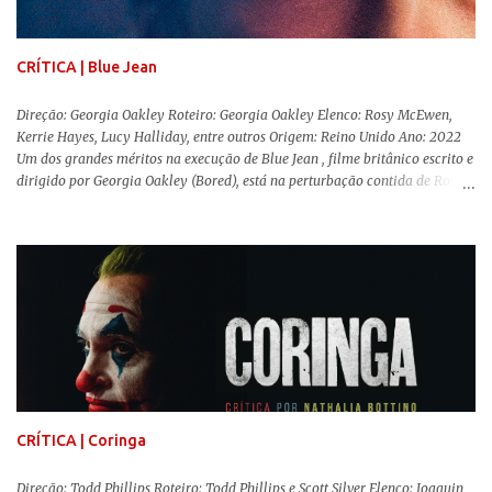
Coutinho (Edifício Master) teve que abandonar as filmagens do
documentário sobre o assassinato do líder camponês Joã...
CRÍTICA | Blue Jean
Direção: Georgia Oakley Roteiro: Georgia Oakley Elenco: Rosy McEwen,
Kerrie Hayes, Lucy Halliday, entre outros Origem: Reino Unido Ano: 2022
Um dos grandes méritos na execução de Blue Jean , filme britânico escrito e
dirigido por Georgia Oakley (Bored), está na perturbação contida de Rosy
McEwen (O Alienista) como a personagem-título. Isso porque a jovem
professora de educação física vive uma vida dupla, calculando seus
movimentos e falas, equilibrada numa frágil neutralidade entre seu
trabalho e seus afetos, passando noites bebendo e jogando sinuca com seu
grupo de amigas lésbicas e sua amante. É imperativo para ela que ambos
os mundos não se cruzem de modo algum, pois o período histórico no qual
a história se passa - 1988 na Inglaterra - é de um contexto profundamente
conservador e hostil a pessoas queer. Com o governo liderado pela então
primeira-ministra Margaret Tatcher usando recursos supostamente
constitucionais para mobilizar campanhas agressivas ao modo de vida
LGBTQ, a post...
CRÍTICA | Coringa
Direção: Todd Phillips Roteiro: Todd Phillips e Scott Silver Elenco: Joaquin