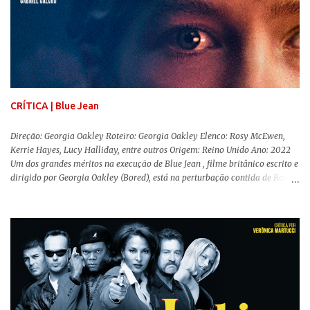
falantes, por exemplo, mas nem por isso o tom lúdico e infantil é deixado
de lado. Apesar da relevância histórica, o filme supera a animação original
em termos visuais e narrativos, , superando a animação original em termos
visuais e narrativos. A história começa quando o pai das crianças, Holt
Ferrier (Colin Farrell), uma ex-estrela de circo, volta da guerra e se depara
com os filhos de...
CRÍTICA | Blue Jean
Direção: Georgia Oakley Roteiro: Georgia Oakley Elenco: Rosy McEwen,
Kerrie Hayes, Lucy Halliday, entre outros Origem: Reino Unido Ano: 2022
Um dos grandes méritos na execução de Blue Jean , filme britânico escrito e
dirigido por Georgia Oakley (Bored), está na perturbação contida de Rosy
McEwen (O Alienista) como a personagem-título. Isso porque a jovem
professora de educação física vive uma vida dupla, calculando seus
movimentos e falas, equilibrada numa frágil neutralidade entre seu
trabalho e seus afetos, passando noites bebendo e jogando sinuca com seu
grupo de amigas lésbicas e sua amante. É imperativo para ela que ambos
os mundos não se cruzem de modo algum, pois o período histórico no qual
a história se passa - 1988 na Inglaterra - é de um contexto profundamente
conservador e hostil a pessoas queer. Com o governo liderado pela então
primeira-ministra Margaret Tatcher usando recursos supostamente