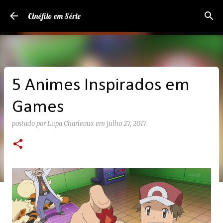
Pular para o conteúdo principal
Cinéfilo em Série
5 Animes Inspirados em
Games
postado por
Lupa Charleaux
em
julho 27, 2017