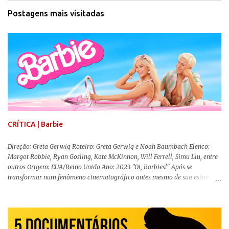
Postagens mais visitadas
CRÍTICA | Barbie
Direção: Greta Gerwig Roteiro: Greta Gerwig e Noah Baumbach Elenco:
Margot Robbie, Ryan Gosling, Kate McKinnon, Will Ferrell, Simu Liu, entre
outros Origem: EUA/Reino Unido Ano: 2023 "Oi, Barbies!" Após se
transformar num fenômeno cinematográfico antes mesmo de sua estreia,
Barbie , o aguardado live-action da boneca mais famosa do mundo, enfim,
chegou aos cinemas. Em meio a toda divulgação e o hype em torno de seu
lançamento, posso afirmar que o longa, dirigido por Greta Gerwig (
Adoráveis Mulheres ) prometeu tudo e entregou mais ainda, se provando o
filme do ano até aqui. Repleto de criatividade, humor e sem medo de não se