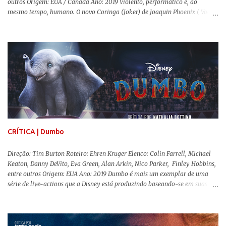
outros Origem: EUA / Canadá Ano: 2019 Violento, performático e, ao
mesmo tempo, humano. O novo Coringa (Joker) de Joaquin Phoenix ( Você
Nunca Esteve Realmente Aqui ) traz tudo o que há de mais intenso para
contar a história de um dos vilões mais famosos e conturbados da DC
Comics . É importante ressaltar que este não é um filme de herói. E muito
menos de vilão. O longa de Todd Phillips (Se Beber, Não Case!) segue uma
trajetória profunda do reflexo da corrupção da sociedade na vida de um ser
humano, capaz de causar perturbação e desconforto do inicio ao fim da
projeção, e por mais um bom tempo após deixar o cinema. Trata-se de
uma obra difícil de ser "digerida", pois lida com temas sensíveis, como
abuso, doença mental, bullying e violência física. Todo esse turbilhão de
informações molda a mente d...
CRÍTICA | Dumbo
Direção: Tim Burton Roteiro: Ehren Kruger Elenco: Colin Farrell, Michael
Keaton, Danny DeVito, Eva Green, Alan Arkin, Nico Parker, Finley Hobbins,
entre outros Origem: EUA Ano: 2019 Dumbo é mais um exemplar de uma
série de live-actions que a Disney está produzindo baseando-se em suas
animações clássicas. O filme de Tim Burton ( Os Fantasmas Se Divertem ) é
envolvente, emocionante, mágico e surpreendentemente inovador para um
remake , já que a história do elefantinho voador foi reinventada de forma
mais realista, se adequando perfeitamente a proposta. Não há animais