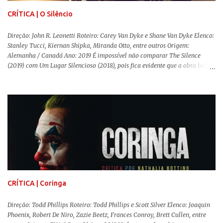
CRÍTICA | O Silêncio
Direção: John R. Leonetti Roteiro: Carey Van Dyke e Shane Van Dyke Elenco:
Stanley Tucci, Kiernan Shipka, Miranda Otto, entre outros Origem:
Alemanha / Canadá Ano: 2019 É impossível não comparar The Silence
(2019) com Um Lugar Silencioso (2018), pois fica evidente que a obra bebe
da fonte de seu predecessor. No entanto, há um abismo de diferenças entre
os dois, ficando evidente a inferioridade desta, especialmente quando busca
reproduzir alguns elementos que consograram a obra de John Krasinski
(The Office). Aqui os “monstros” com audições aguçadas eram seres da
Terra que estavam presos por séculos em uma caverna recém descoberta,
libertando-os pelo mundo. O espectador acompanha uma família que tem
uma pequena vantagem em relação às outras pessoas. Adivinhem? Sabem
viver em silêncio pelo fato da filha mais velha ser surda. Para aqueles que
amam filmes com temática apocalíptica, a produção pode até funcionar
como entretenimento mediano. Todo o cenário de fuga, pânico col...
CRÍTICA | Coringa
Direção: Todd Phillips Roteiro: Todd Phillips e Scott Silver Elenco: Joaquin
Phoenix, Robert De Niro, Zazie Beetz, Frances Conroy, Brett Cullen, entre