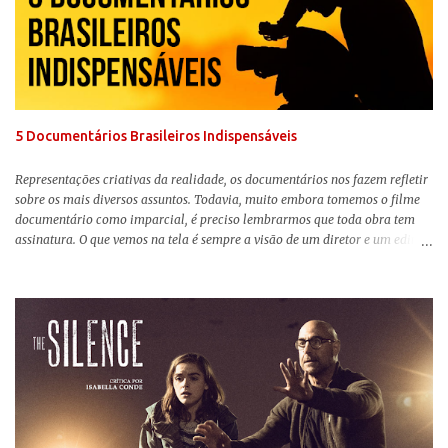
levar a sério, a produção aborda temas complexos com críticas potentes. Já
conhecida por sua filmografia feminista, Gerwig traz uma reflexão de
como a Barbie se encaixa no mundo moderno, desenvolvendo a
importância e o impacto, positivo ou negativo, da boneca na vida das
pessoas. Isso tudo com um sentimento de nostalgia multigeracional. Na
trama, a Barbi...
5 Documentários Brasileiros Indispensáveis
Representações criativas da realidade, os documentários nos fazem refletir
sobre os mais diversos assuntos. Todavia, muito embora tomemos o filme
documentário como imparcial, é preciso lembrarmos que toda obra tem
assinatura. O que vemos na tela é sempre a visão de um diretor e um editor
que, após horas de pesquisas e entrevistas, costuram uma história. Não
quero dizer com isso que não há verdade nos documentários, mas que é
sempre importante levarmos em conta quem assina e qual a função social
da obra. O cinema brasileiro é celeiro de grandes documentaristas, muitos
deles mundialmente reconhecidos. Pensando na variedade de estilos e
estéticas de se fazer documentários, selecionei 5 produções tupiniquins do
gênero que, para mim, são indispensáveis: ▼ Cabra Marcado para Morrer
(1984) , de Eduardo Coutinho Em 1964, devido ao golpe militar, Eduardo
Coutinho (Edifício Master) teve que abandonar as filmagens do
documentário sobre o assassinato do líder camponês Joã...