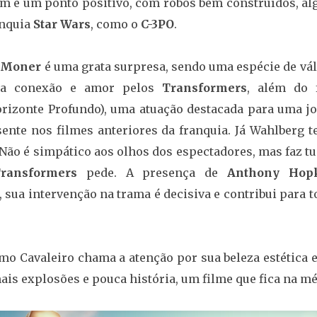
ém é um ponto positivo, com robôs bem construídos, al
anquia
Star Wars
, como o
C-3PO
.
a Moner
é uma grata surpresa, sendo uma espécie de vál
sua conexão e amor pelos
Transformers
, além do f
rizonte Profundo), uma atuação destacada para uma j
esente nos filmes anteriores da franquia. Já Wahlberg 
Não é simpático aos olhos dos espectadores, mas faz t
ransformers
pede. A presença de
Anthony Hop
 sua intervenção na trama é decisiva e contribui para 
mo Cavaleiro chama a atenção por sua beleza estética 
is explosões e pouca história, um filme que fica na mé