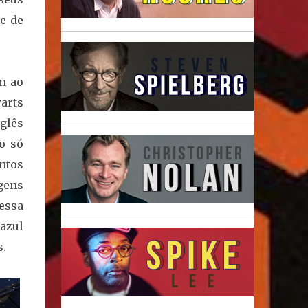
e de
m ao
warts
glês
o só
ntos
gens
essa
azul
.