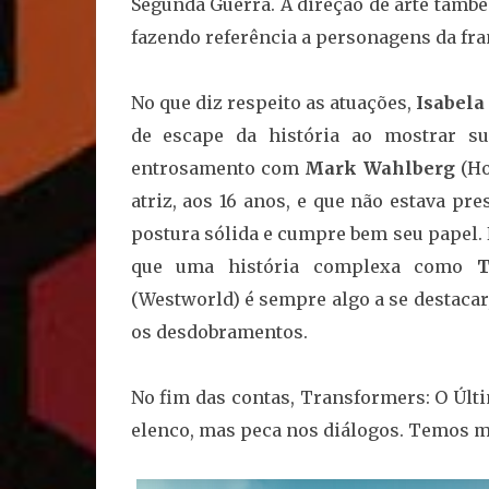
Segunda Guerra. A direção de arte tamb
fazendo referência a personagens da fr
No que diz respeito as atuações,
Isabel
de escape da história ao mostrar 
entrosamento com
Mark Wahlberg
(Ho
atriz, aos 16 anos, e que não estava pr
postura sólida e cumpre bem seu papel. 
que uma história complexa como
T
(Westworld) é sempre algo a se destacar,
os desdobramentos.
No fim das contas, Transformers: O Últi
elenco, mas peca nos diálogos. Temos ma