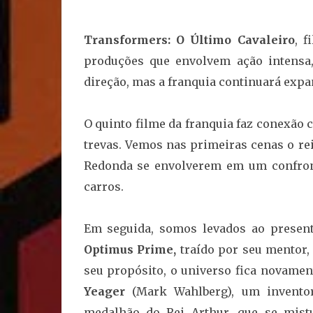
Transformers: O Último Cavaleiro
, 
produções que envolvem ação intensa,
direção, mas a franquia continuará exp
O quinto filme da franquia faz conexão 
trevas. Vemos nas primeiras cenas o rei
Redonda se envolverem em um confr
carros.
Em seguida, somos levados ao present
Optimus Prime,
traído por seu mentor, 
seu propósito, o universo fica novame
Yeager
(Mark Wahlberg), um inventor
medalhão do Rei Arthur, que se mist