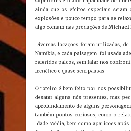
superiores e maior capacidade de imers
ainda que os efeitos especiais sejam
explosões e pouco tempo para se relaxa
algo comum nas produções de
Michael
Diversas locações foram utilizadas, de 
Namíbia, e cada paisagem foi usada ad
referidos palcos, sem falar nos confro
frenético e quase sem pausas.
O roteiro é bem feito por nos possibili
desatar alguns nós presentes, mas pe
aprofundamento de alguns personagens,
também pontos curiosos, como o relat
Idade Média, bem como aparições após o