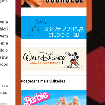
guns
vula
ácil
ovem
tem a
udo o
kins
todos
Postagens mais visitadas
e seu
dia.