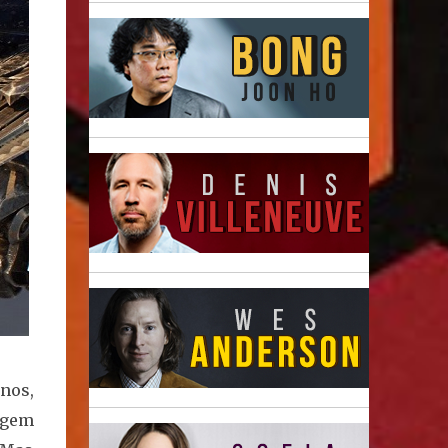
enos,
agem