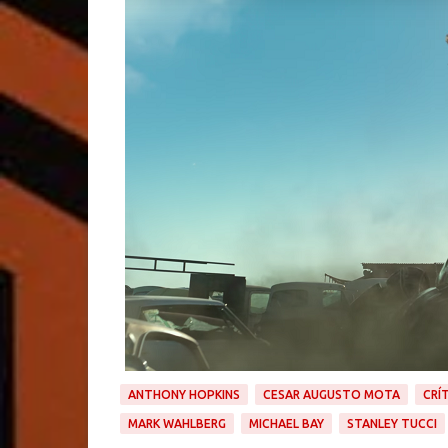
ANTHONY HOPKINS
CESAR AUGUSTO MOTA
CRÍ
MARK WAHLBERG
MICHAEL BAY
STANLEY TUCCI