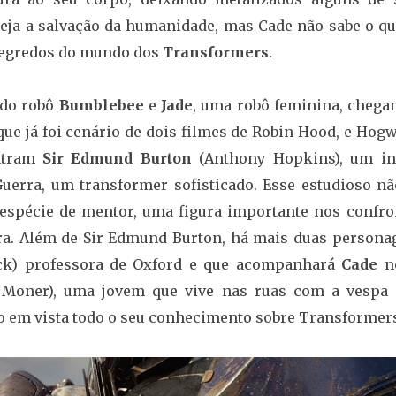
seja a salvação da humanidade, mas Cade não sabe o qu
 segredos do mundo dos
Transformers
.
 do robô
Bumblebee
e
Jade
, uma robô feminina, chega
 que já foi cenário de dois filmes de Robin Hood, e Hog
ntram
Sir Edmund Burton
(Anthony Hopkins), um in
uerra, um transformer sofisticado. Esse estudioso nã
 espécie de mentor, uma figura importante nos confro
ra. Além de Sir Edmund Burton, há mais duas persona
k) professora de Oxford e que acompanhará
Cade
n
 Moner), uma jovem que vive nas ruas com a vespa 
o em vista todo o seu conhecimento sobre Transformers