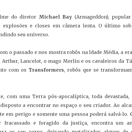
filme do diretor
Michael Bay
(Armageddon), popular
 explosões e closes em câmera lenta. O último sob
andindo seu universo.
com o passado e nos mostra robôs na Idade Média, a er
 Arthur, Lancelot, o mago Merlin e os cavaleiros da T
onto com os
Transformers
, robôs que se transforma
e, com uma Terra pós-apocalíptica, toda devastada,
disposto a encontrar no espaço o seu criador. Ao alca
nte em perigo e somente uma pessoa poderá salvá-lo.
 fracassado e foragido da justiça, encontra um an
ura ao seu corpo, deixando metalizados alguns de 