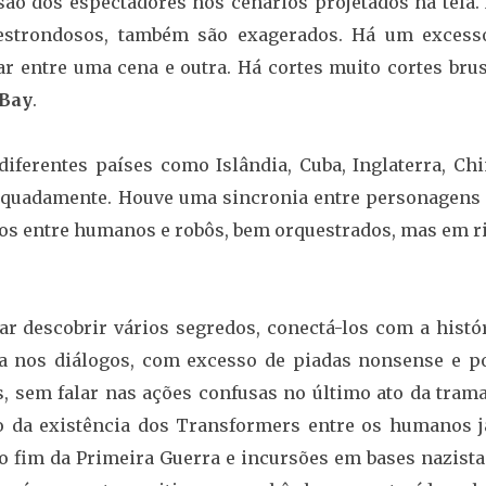
ão dos espectadores nos cenários projetados na tela.
 estrondosos, também são exagerados. Há um excess
r entre uma cena e outra. Há cortes muito cortes brus
 Bay
.
diferentes países como Islândia, Cuba, Inglaterra, Ch
equadamente. Houve uma sincronia entre personagens 
ntos entre humanos e robôs, bem orquestrados, mas em r
tar descobrir vários segredos, conectá-los com a histó
ca nos diálogos, com excesso de piadas nonsense e p
 sem falar nas ações confusas no último ato da trama
o da existência dos Transformers entre os humanos j
 fim da Primeira Guerra e incursões em bases nazista