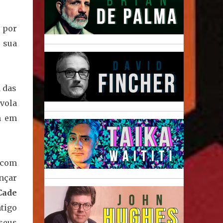
 por
 sua
a das
ávola
m em
 com
nçar
Cade
tigo
seus