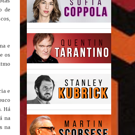
 Mas
o de
cos,
ina e
e os
itmo
ria e
ouco
. Há
á na
s na