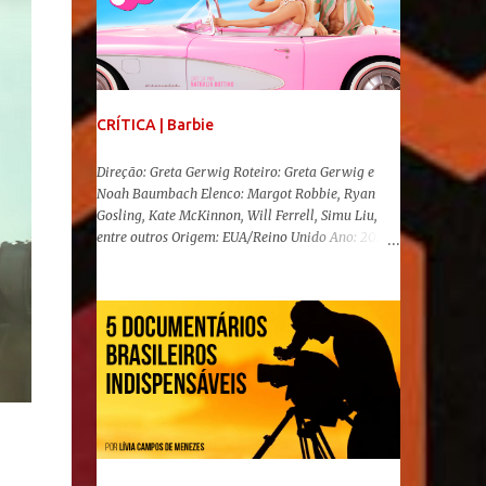
CRÍTICA | Barbie
Direção: Greta Gerwig Roteiro: Greta Gerwig e
Noah Baumbach Elenco: Margot Robbie, Ryan
Gosling, Kate McKinnon, Will Ferrell, Simu Liu,
entre outros Origem: EUA/Reino Unido Ano: 2023
"Oi, Barbies!" Após se transformar num fenômeno
cinematográfico antes mesmo de sua estreia,
Barbie , o aguardado live-action da boneca mais
famosa do mundo, enfim, chegou aos cinemas. Em
meio a toda divulgação e o hype em torno de seu
lançamento, posso afirmar que o longa, dirigido
por Greta Gerwig ( Adoráveis Mulheres ) prometeu
tudo e entregou mais ainda, se provando o filme
do ano até aqui. Repleto de criatividade, humor e
sem medo de não se levar a sério, a produção
aborda temas complexos com críticas potentes. Já