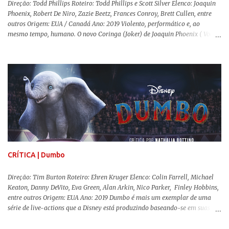
Direção: Todd Phillips Roteiro: Todd Phillips e Scott Silver Elenco: Joaquin
Phoenix, Robert De Niro, Zazie Beetz, Frances Conroy, Brett Cullen, entre
outros Origem: EUA / Canadá Ano: 2019 Violento, performático e, ao
mesmo tempo, humano. O novo Coringa (Joker) de Joaquin Phoenix ( Você
Nunca Esteve Realmente Aqui ) traz tudo o que há de mais intenso para
contar a história de um dos vilões mais famosos e conturbados da DC
Comics . É importante ressaltar que este não é um filme de herói. E muito
menos de vilão. O longa de Todd Phillips (Se Beber, Não Case!) segue uma
trajetória profunda do reflexo da corrupção da sociedade na vida de um ser
humano, capaz de causar perturbação e desconforto do inicio ao fim da
projeção, e por mais um bom tempo após deixar o cinema. Trata-se de
uma obra difícil de ser "digerida", pois lida com temas sensíveis, como
abuso, doença mental, bullying e violência física. Todo esse turbilhão de
informações molda a mente d...
CRÍTICA | Dumbo
Direção: Tim Burton Roteiro: Ehren Kruger Elenco: Colin Farrell, Michael
Keaton, Danny DeVito, Eva Green, Alan Arkin, Nico Parker, Finley Hobbins,
entre outros Origem: EUA Ano: 2019 Dumbo é mais um exemplar de uma
série de live-actions que a Disney está produzindo baseando-se em suas
animações clássicas. O filme de Tim Burton ( Os Fantasmas Se Divertem ) é
envolvente, emocionante, mágico e surpreendentemente inovador para um