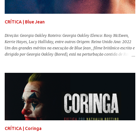
importância e o impacto, positivo ou negativo, da boneca na vida das
pessoas. Isso tudo com um sentimento de nostalgia multigeracional. Na
trama, a Barbi...
CRÍTICA | Blue Jean
Direção: Georgia Oakley Roteiro: Georgia Oakley Elenco: Rosy McEwen,
Kerrie Hayes, Lucy Halliday, entre outros Origem: Reino Unido Ano: 2022
Um dos grandes méritos na execução de Blue Jean , filme britânico escrito e
dirigido por Georgia Oakley (Bored), está na perturbação contida de Rosy
McEwen (O Alienista) como a personagem-título. Isso porque a jovem
professora de educação física vive uma vida dupla, calculando seus
movimentos e falas, equilibrada numa frágil neutralidade entre seu
trabalho e seus afetos, passando noites bebendo e jogando sinuca com seu
grupo de amigas lésbicas e sua amante. É imperativo para ela que ambos
os mundos não se cruzem de modo algum, pois o período histórico no qual
a história se passa - 1988 na Inglaterra - é de um contexto profundamente
conservador e hostil a pessoas queer. Com o governo liderado pela então
primeira-ministra Margaret Tatcher usando recursos supostamente
constitucionais para mobilizar campanhas agressivas ao modo de vida
LGBTQ, a post...
CRÍTICA | Coringa