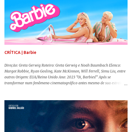
CRÍTICA | Barbie
Direção: Greta Gerwig Roteiro: Greta Gerwig e Noah Baumbach Elenco:
Margot Robbie, Ryan Gosling, Kate McKinnon, Will Ferrell, Simu Liu, entre
outros Origem: EUA/Reino Unido Ano: 2023 "Oi, Barbies!" Após se
transformar num fenômeno cinematográfico antes mesmo de sua estreia,
Barbie , o aguardado live-action da boneca mais famosa do mundo, enfim,
chegou aos cinemas. Em meio a toda divulgação e o hype em torno de seu
lançamento, posso afirmar que o longa, dirigido por Greta Gerwig (
Adoráveis Mulheres ) prometeu tudo e entregou mais ainda, se provando o
filme do ano até aqui. Repleto de criatividade, humor e sem medo de não se
levar a sério, a produção aborda temas complexos com críticas potentes. Já
conhecida por sua filmografia feminista, Gerwig traz uma reflexão de
como a Barbie se encaixa no mundo moderno, desenvolvendo a