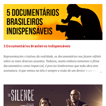
remake , já que a história do elefantinho voador foi reinventada de forma
mais realista, se adequando perfeitamente a proposta. Não há animais
falantes, por exemplo, mas nem por isso o tom lúdico e infantil é deixado
de lado. Apesar da relevância histórica, o filme supera a animação original
em termos visuais e narrativos, , superando a animação original em termos
visuais e narrativos. A história começa quando o pai das crianças, Holt
Ferrier (Colin Farrell), uma ex-estrela de circo, volta da guerra e se depara
com os filhos de...
5 Documentários Brasileiros Indispensáveis
Representações criativas da realidade, os documentários nos fazem refletir
sobre os mais diversos assuntos. Todavia, muito embora tomemos o filme
documentário como imparcial, é preciso lembrarmos que toda obra tem
assinatura. O que vemos na tela é sempre a visão de um diretor e um editor
que, após horas de pesquisas e entrevistas, costuram uma história. Não
quero dizer com isso que não há verdade nos documentários, mas que é
sempre importante levarmos em conta quem assina e qual a função social
da obra. O cinema brasileiro é celeiro de grandes documentaristas, muitos
deles mundialmente reconhecidos. Pensando na variedade de estilos e
estéticas de se fazer documentários, selecionei 5 produções tupiniquins do
gênero que, para mim, são indispensáveis: ▼ Cabra Marcado para Morrer