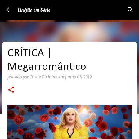
Pular para o conteúdo principal
Cinéfilo em Série
CRÍTICA |
Megarromântico
postado por
Cibele Pixinine
em
junho 05, 2019