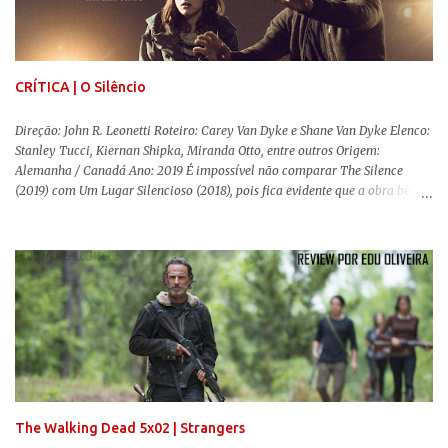
(1984) , de Eduardo Coutinho Em 1964, devido ao golpe militar, Eduardo
Coutinho (Edifício Master) teve que abandonar as filmagens do
documentário sobre o assassinato do líder camponês Joã...
CRÍTICA | O Silêncio
Direção: John R. Leonetti Roteiro: Carey Van Dyke e Shane Van Dyke Elenco:
Stanley Tucci, Kiernan Shipka, Miranda Otto, entre outros Origem:
Alemanha / Canadá Ano: 2019 É impossível não comparar The Silence
(2019) com Um Lugar Silencioso (2018), pois fica evidente que a obra bebe
da fonte de seu predecessor. No entanto, há um abismo de diferenças entre
os dois, ficando evidente a inferioridade desta, especialmente quando busca
reproduzir alguns elementos que consograram a obra de John Krasinski
(The Office). Aqui os “monstros” com audições aguçadas eram seres da
Terra que estavam presos por séculos em uma caverna recém descoberta,
libertando-os pelo mundo. O espectador acompanha uma família que tem
uma pequena vantagem em relação às outras pessoas. Adivinhem? Sabem
viver em silêncio pelo fato da filha mais velha ser surda. Para aqueles que
amam filmes com temática apocalíptica, a produção pode até funcionar
como entretenimento mediano. Todo o cenário de fuga, pânico col...
The Walking Dead 5x02 | Strangers