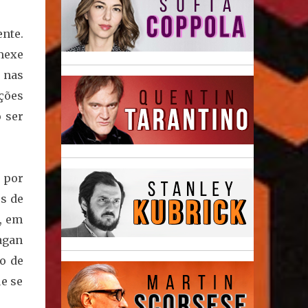
nte.
mexe
 nas
ções
 ser
 por
s de
o, em
agan
o de
ue se