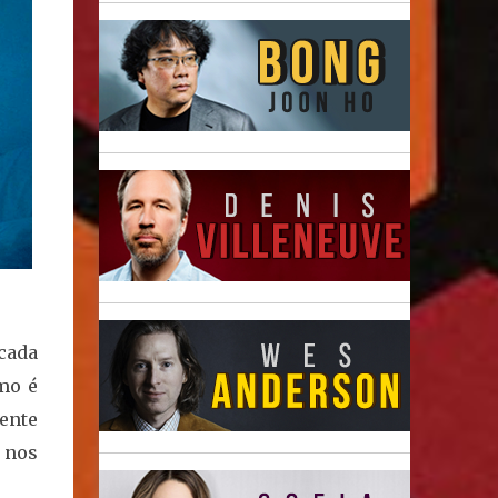
cada
mo é
ente
 nos