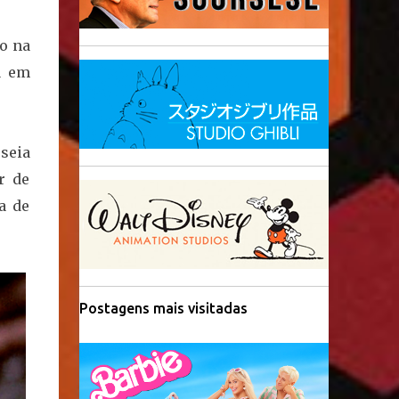
o na
a em
sseia
r de
a de
Postagens mais visitadas