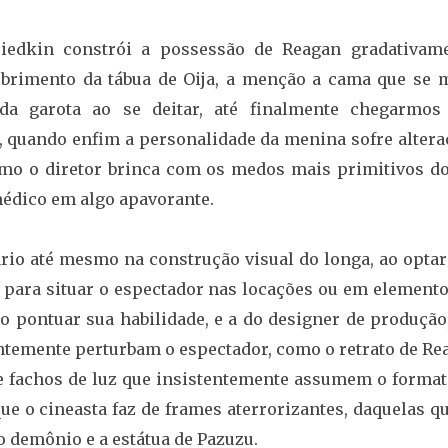
iedkin constrói a possessão de Reagan gradativame
obrimento da tábua de Oija, a menção a cama que se 
 da garota ao se deitar, até finalmente chegarmos
 quando enfim a personalidade da menina sofre altera
omo o diretor brinca com os medos mais primitivos do
édico em algo apavorante.
ário até mesmo na construção visual do longa, ao optar
para situar o espectador nas locações ou em elemento
so pontuar sua habilidade, e a do designer de produçã
entemente perturbam o espectador, como o retrato de Re
e fachos de luz que insistentemente assumem o format
e o cineasta faz de frames aterrorizantes, daquelas q
o demônio e a estátua de Pazuzu.