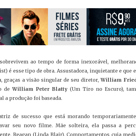
sobrevivem ao tempo de forma inexorável, melhoran
st) é esse tipo de obra. Assustadora, inquietante e que 
 graças a visão singular de seu diretor,
William Frie
so de
William Peter Blatty
(Um Tiro no Escuro), ta
l a produção foi baseada.
 atriz de sucesso que está morando temporariament
avar seu novo filme. Mãe solteira, ela passa a perc
cente, Reagan (Linda Blair). Comportamentos cuja medi