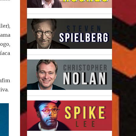
er),
rama
ogo,
íaca
nfim
iva.