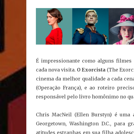
É impressionante como alguns filmes 
cada nova visita.
O Exorcista
(The Exorci
cinema da melhor qualidade a cada cena,
(Operação França), e ao roteiro preci
responsável pelo livro homônimo no qua
Chris MacNeil (Ellen Burstyn) é uma
Georgetown, Washington D.C., para gr
atitudes estranhas em sua filha adoles