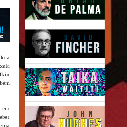
do a
exala
dkin
mbém
e em
eber
cina