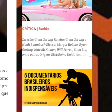
CRÍTICA | Barbie
Direção: Greta Gerwig Roteiro: Greta Gerwig e
Noah Baumbach Elenco: Margot Robbie, Ryan
Gosling, Kate McKinnon, Will Ferrell, Simu Liu,
entre outros Origem: EUA/Reino Unido Ano: 2023
"Oi, Barbies!" Após se transformar num fenômeno
cinematográfico antes mesmo de sua estreia,
Barbie , o aguardado live-action da boneca mais
os a
famosa do mundo, enfim, chegou aos cinemas. Em
como
meio a toda divulgação e o hype em torno de seu
lançamento, posso afirmar que o longa, dirigido
mpre
por Greta Gerwig ( Adoráveis Mulheres ) prometeu
m que
tudo e entregou mais ainda, se provando o filme
do ano até aqui. Repleto de criatividade, humor e
sem medo de não se levar a sério, a produção
aborda temas complexos com críticas potentes. Já