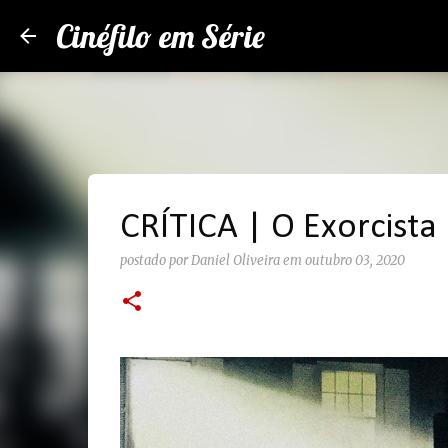
Cinéfilo em Série
CRÍTICA | O Exorcista
postado por
Daniel Oliveira
em
outubro 03, 2020