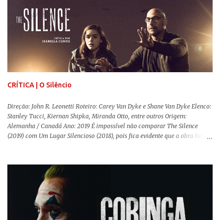
da obra. O cinema brasileiro é celeiro de grandes documentaristas, muitos
deles mundialmente reconhecidos. Pensando na variedade de estilos e
estéticas de se fazer documentários, selecionei 5 produções tupiniquins do
gênero que, para mim, são indispensáveis: ▼ Cabra Marcado para Morrer
(1984) , de Eduardo Coutinho Em 1964, devido ao golpe militar, Eduardo
Coutinho (Edifício Master) teve que abandonar as filmagens do
documentário sobre o assassinato do líder camponês Joã...
CRÍTICA | O Silêncio
Direção: John R. Leonetti Roteiro: Carey Van Dyke e Shane Van Dyke Elenco:
Stanley Tucci, Kiernan Shipka, Miranda Otto, entre outros Origem:
Alemanha / Canadá Ano: 2019 É impossível não comparar The Silence
(2019) com Um Lugar Silencioso (2018), pois fica evidente que a obra bebe
da fonte de seu predecessor. No entanto, há um abismo de diferenças entre
os dois, ficando evidente a inferioridade desta, especialmente quando busca
reproduzir alguns elementos que consograram a obra de John Krasinski
(The Office). Aqui os “monstros” com audições aguçadas eram seres da
Terra que estavam presos por séculos em uma caverna recém descoberta,
libertando-os pelo mundo. O espectador acompanha uma família que tem
uma pequena vantagem em relação às outras pessoas. Adivinhem? Sabem
viver em silêncio pelo fato da filha mais velha ser surda. Para aqueles que