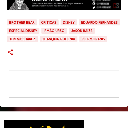
BROTHER BEAR
CRÍTICAS
DISNEY
EDUARDO FERNANDES
ESPECIAL DISNEY
IRMÃO URSO
JASON RAIZE
JEREMY SUAREZ
JOANQUIN PHOENIX
RICK MORANIS
C
o
m
e
n
t
á