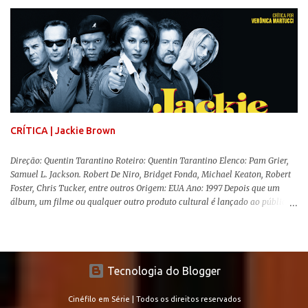
movimentos e falas, equilibrada numa frágil neutralidade entre seu
trabalho e seus afetos, passando noites bebendo e jogando sinuca com seu
grupo de amigas lésbicas e sua amante. É imperativo para ela que ambos
os mundos não se cruzem de modo algum, pois o período histórico no qual
a história se passa - 1988 na Inglaterra - é de um contexto profundamente
conservador e hostil a pessoas queer. Com o governo liderado pela então
primeira-ministra Margaret Tatcher usando recursos supostamente
constitucionais para mobilizar campanhas agressivas ao modo de vida
LGBTQ, a post...
CRÍTICA | Jackie Brown
Direção: Quentin Tarantino Roteiro: Quentin Tarantino Elenco: Pam Grier,
Samuel L. Jackson. Robert De Niro, Bridget Fonda, Michael Keaton, Robert
Foster, Chris Tucker, entre outros Origem: EUA Ano: 1997 Depois que um
álbum, um filme ou qualquer outro produto cultural é lançado ao público
para apreciação e molda-se um consenso de genialidade sobre seu
conteúdo, o autor responsável tem um período de lua de mel para desfrutar
dessa sensação, até vir a parte complicada da história: a produção e
recepção de sua obra seguinte. No cinema dos anos 90, o fenômeno Quentin
Tecnologia do Blogger
Tarantino ( Era Uma Vez em... Hollywood ) é um bom exemplo disso. Com o
lançamento de Cães de Aluguel (1992) e Pulp Fiction (1994), a carreira do
diretor alavancou de forma absurda, e que viria a ser questionada em seu
Cinéfilo em Série | Todos os direitos reservados