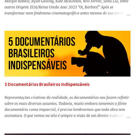
Margot Robbie, Ryan Gosling, Kate McKinnon, Will Ferrell, Simu Liu, entre
outros Origem: EUA/Reino Unido Ano: 2023 "Oi, Barbies!" Após se
transformar num fenômeno cinematográfico antes mesmo de sua estreia,
Barbie , o aguardado live-action da boneca mais famosa do mundo, enfim,
chegou aos cinemas. Em meio a toda divulgação e o hype em torno de seu
lançamento, posso afirmar que o longa, dirigido por Greta Gerwig (
Adoráveis Mulheres ) prometeu tudo e entregou mais ainda, se provando o
filme do ano até aqui. Repleto de criatividade, humor e sem medo de não se
levar a sério, a produção aborda temas complexos com críticas potentes. Já
conhecida por sua filmografia feminista, Gerwig traz uma reflexão de
como a Barbie se encaixa no mundo moderno, desenvolvendo a
importância e o impacto, positivo ou negativo, da boneca na vida das
pessoas. Isso tudo com um sentimento de nostalgia multigeracional. Na
trama, a Barbi...
5 Documentários Brasileiros Indispensáveis
Representações criativas da realidade, os documentários nos fazem refletir
sobre os mais diversos assuntos. Todavia, muito embora tomemos o filme
documentário como imparcial, é preciso lembrarmos que toda obra tem
assinatura. O que vemos na tela é sempre a visão de um diretor e um editor
que, após horas de pesquisas e entrevistas, costuram uma história. Não
quero dizer com isso que não há verdade nos documentários, mas que é
sempre importante levarmos em conta quem assina e qual a função social