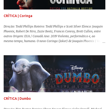
amam filmes com temática apocalíptica, a produção pode até funcionar
como entretenimento mediano. Todo o cenário de fuga, pânico col...
CRÍTICA | Coringa
Direção: Todd Phillips Roteiro: Todd Phillips e Scott Silver Elenco: Joaquin
Phoenix, Robert De Niro, Zazie Beetz, Frances Conroy, Brett Cullen, entre
outros Origem: EUA / Canadá Ano: 2019 Violento, performático e, ao
mesmo tempo, humano. O novo Coringa (Joker) de Joaquin Phoenix ( Você
Nunca Esteve Realmente Aqui ) traz tudo o que há de mais intenso para
contar a história de um dos vilões mais famosos e conturbados da DC
Comics . É importante ressaltar que este não é um filme de herói. E muito
menos de vilão. O longa de Todd Phillips (Se Beber, Não Case!) segue uma
trajetória profunda do reflexo da corrupção da sociedade na vida de um ser
humano, capaz de causar perturbação e desconforto do inicio ao fim da
projeção, e por mais um bom tempo após deixar o cinema. Trata-se de
uma obra difícil de ser "digerida", pois lida com temas sensíveis, como
abuso, doença mental, bullying e violência física. Todo esse turbilhão de
informações molda a mente d...
CRÍTICA | Dumbo