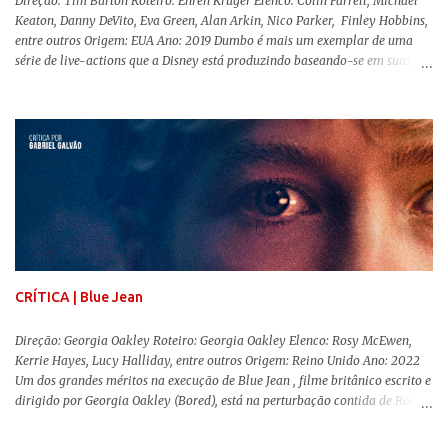
Direção: Tim Burton Roteiro: Ehren Kruger Elenco: Colin Farrell, Michael
Keaton, Danny DeVito, Eva Green, Alan Arkin, Nico Parker, Finley Hobbins,
entre outros Origem: EUA Ano: 2019 Dumbo é mais um exemplar de uma
série de live-actions que a Disney está produzindo baseando-se em suas
animações clássicas. O filme de Tim Burton ( Os Fantasmas Se Divertem ) é
envolvente, emocionante, mágico e surpreendentemente inovador para um
remake , já que a história do elefantinho voador foi reinventada de forma
mais realista, se adequando perfeitamente a proposta. Não há animais
falantes, por exemplo, mas nem por isso o tom lúdico e infantil é deixado
de lado. Apesar da relevância histórica, o filme supera a animação original
em termos visuais e narrativos, , superando a animação original em termos
visuais e narrativos. A história começa quando o pai das crianças, Holt
Ferrier (Colin Farrell), uma ex-estrela de circo, volta da guerra e se depara
com os filhos de...
CRÍTICA | Blue Jean
Direção: Georgia Oakley Roteiro: Georgia Oakley Elenco: Rosy McEwen,
Kerrie Hayes, Lucy Halliday, entre outros Origem: Reino Unido Ano: 2022
Um dos grandes méritos na execução de Blue Jean , filme britânico escrito e
dirigido por Georgia Oakley (Bored), está na perturbação contida de Rosy
McEwen (O Alienista) como a personagem-título. Isso porque a jovem
professora de educação física vive uma vida dupla, calculando seus